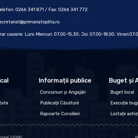
elefon: 0266 341 871 / Fax: 0266 341 772
ecretariat@primariatoplita.ro
rar casierie: Luni-Miercuri: 07.00-15.30; Joi: 07.00-18.00; Vineri:07
ocal
Informații publice
Buget și A
Concursuri și Angajări
Buget local
tate
Publicații Căsătorii
Execuție bug
Rapoarte Consilieri
Licitații achiz
ersonal (GDPR)
P