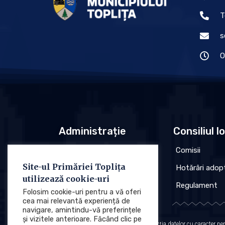
T
s
O
Administrație
Consiliul l
Conducere
Comisii
Site-ul Primăriei Toplița
Organigrama
Hotărâri adop
utilizează cookie-uri
Regulament
Regulament
Folosim cookie-uri pentru a vă oferi
cea mai relevantă experiență de
navigare, amintindu-vă preferințele
și vizitele anterioare. Făcând clic pe
Protecția datelor cu caracter p