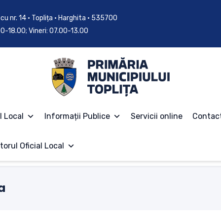
cu nr. 14 • Toplița • Harghita • 535700
.00-18.00; Vineri: 07.00-13.00
l Local
Informații Publice
Servicii online
Contac
torul Oficial Local
a