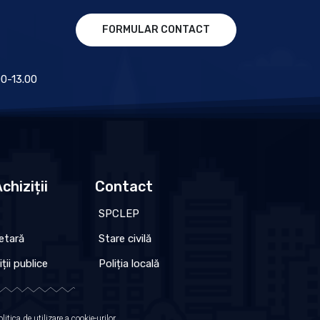
FORMULAR CONTACT
.00-13.00
chiziții
Contact
SPCLEP
etară
Stare civilă
iții publice
Poliția locală
olitica de utilizare a cookie-urilor