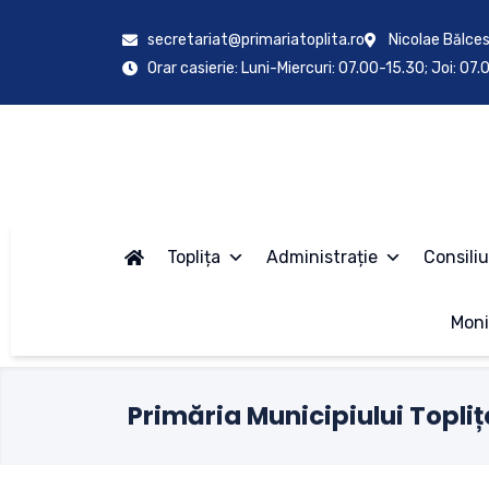
secretariat@primariatoplita.ro
Nicolae Bălces
Orar casierie: Luni-Miercuri: 07.00-15.30; Joi: 07
Toplița
Administrație
Consiliu
Moni
Primăria Municipiului Topliț