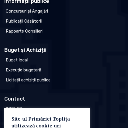
Informații publice
Concursuri și Angajări
Publicații Căsătorii
Rapoarte Consilieri
Buget și Achiziții
Buget local
Execuție bugetară
Licitații achiziții publice
Contact
SPCLEP
Site-ul Primăriei Toplița
Stare civilă
utilizează cookie-uri