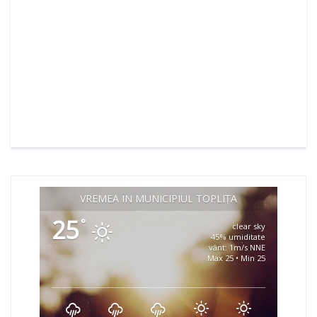
VREMEA ÎN MUNICIPIUL TOPLIȚA
25
°
clear sky
45% umiditate
vânt: 1m/s NNE
Max 25 • Min 25