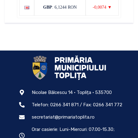
GBP
: 6,1244 RON
-0,0074 ▼
Nicolae Bălcescu 14 • Toplița • 535700
Telefon: 0266 341 871 / Fax: 0266 341 772
secretariat@primariatoplita.ro
Orar casierie: Luni-Miercuri: 07.00-15.30;