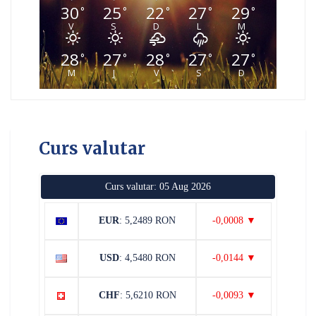
30
25
22
27
29
°
°
°
°
°
V
S
D
L
M
28
27
28
27
27
°
°
°
°
°
M
J
V
S
D
Curs valutar
Curs valutar: 05 Aug 2026
EUR
: 5,2489 RON
-0,0008 ▼
USD
: 4,5480 RON
-0,0144 ▼
CHF
: 5,6210 RON
-0,0093 ▼