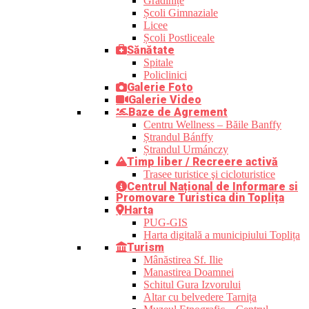
Grădinițe
Școli Gimnaziale
Licee
Școli Postliceale
Sănătate
Spitale
Policlinici
Galerie Foto
Galerie Video
Baze de Agrement
Centru Wellness – Băile Banffy
Ștrandul Bánffy
Ștrandul Urmánczy
Timp liber / Recreere activă
Trasee turistice şi cicloturistice
Centrul Național de Informare si
Promovare Turistica din Toplița
Harta
PUG-GIS
Harta digitală a municipiului Toplița
Turism
Mânăstirea Sf. Ilie
Manastirea Doamnei
Schitul Gura Izvorului
Altar cu belvedere Tarnița