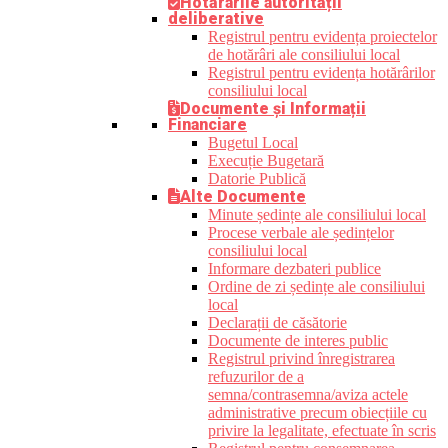
Hotărârile autorității
deliberative
Registrul pentru evidența proiectelor
de hotărâri ale consiliului local
Registrul pentru evidența hotărârilor
consiliului local
Documente și Informații
Financiare
Bugetul Local
Execuție Bugetară
Datorie Publică
Alte Documente
Minute ședințe ale consiliului local
Procese verbale ale ședințelor
consiliului local
Informare dezbateri publice
Ordine de zi ședințe ale consiliului
local
Declarații de căsătorie
Documente de interes public
Registrul privind înregistrarea
refuzurilor de a
semna/contrasemna/aviza actele
administrative precum obiecțiile cu
privire la legalitate, efectuate în scris