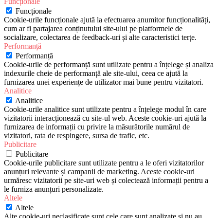
Funcționale
Funcționale
Cookie-urile funcționale ajută la efectuarea anumitor funcționalități,
cum ar fi partajarea conținutului site-ului pe platformele de
socializare, colectarea de feedback-uri și alte caracteristici terțe.
Performanță
Performanță
Cookie-urile de performanță sunt utilizate pentru a înțelege și analiza
indexurile cheie de performanță ale site-ului, ceea ce ajută la
furnizarea unei experiențe de utilizator mai bune pentru vizitatori.
Analitice
Analitice
Cookie-urile analitice sunt utilizate pentru a înțelege modul în care
vizitatorii interacționează cu site-ul web. Aceste cookie-uri ajută la
furnizarea de informații cu privire la măsurătorile numărul de
vizitatori, rata de respingere, sursa de trafic, etc.
Publicitare
Publicitare
Cookie-urile publicitare sunt utilizate pentru a le oferi vizitatorilor
anunțuri relevante și campanii de marketing. Aceste cookie-uri
urmăresc vizitatorii pe site-uri web și colectează informații pentru a
le furniza anunțuri personalizate.
Altele
Altele
Alte cookie-uri neclasificate sunt cele care sunt analizate și nu au