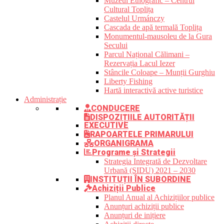
Muzeul Etnografic – Centrul
Cultural Toplița
Castelul Urmánczy
Cascada de apă termală Toplița
Monumentul-mausoleu de la Gura
Secului
Parcul Național Călimani –
Rezervația Lacul Iezer
Stâncile Coloape – Munții Gurghiu
Liberty Fishing
Hartă interactivă active turistice
Administrație
CONDUCERE
DISPOZIȚIILE AUTORITĂȚII
EXECUTIVE
RAPOARTELE PRIMARULUI
ORGANIGRAMA
Programe și Strategii
Strategia Integrată de Dezvoltare
Urbană (SIDU) 2021 – 2030
INSTITUȚII ÎN SUBORDINE
Achiziții Publice
Planul Anual al Achizițiilor publice
Anunțuri achiziții publice
Anunțuri de inițiere