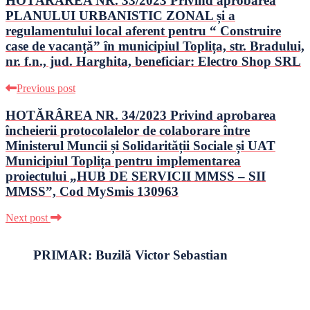
HOTĂRÂREA NR. 33/2023 Privind aprobarea
PLANULUI URBANISTIC ZONAL și a
regulamentului local aferent pentru “ Construire
case de vacanță” în municipiul Toplița, str. Bradului,
nr. f.n., jud. Harghita, beneficiar: Electro Shop SRL
Previous post
HOTĂRÂREA NR. 34/2023 Privind aprobarea
încheierii protocolalelor de colaborare între
Ministerul Muncii și Solidarității Sociale și UAT
Municipiul Toplița pentru implementarea
proiectului „HUB DE SERVICII MMSS – SII
MMSS”, Cod MySmis 130963
Next post
PRIMAR: Buzilă Victor Sebastian