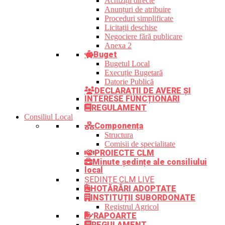
Achiziții directe
Anunțuri de atribuire
Proceduri simplificate
Licitații deschise
Negociere fără publicare
Anexa 2
Buget
Bugetul Local
Execuție Bugetară
Datorie Publică
DECLARAȚII DE AVERE ȘI
INTERESE FUNCȚIONARI
REGULAMENT
Consiliul Local
Componența
Structura
Comisii de specialitate
PROIECTE CLM
Minute ședințe ale consiliului
local
ȘEDINȚE CLM LIVE
HOTĂRÂRI ADOPTATE
INSTITUȚII SUBORDONATE
Registrul Agricol
RAPOARTE
REGULAMENT