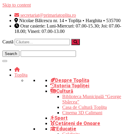
Skip to content
secretariat@primariatoplita.ro
Nicolae Bălcescu nr. 14 • Toplița • Harghita • 535700
Orar casierie: Luni-Miercuri: 07.00-15.30; Joi: 07.00-
18.00; Vineri: 07.00-13.00
Caută
Toplița
Despre Toplița
Istoria Topliței
Cultură
Biblioteca Municipală “George
Sbârcea”
Casa de Cultură Toplița
Cinema 3D Calimani
Sport
Cetățeni de Onoare
Educație