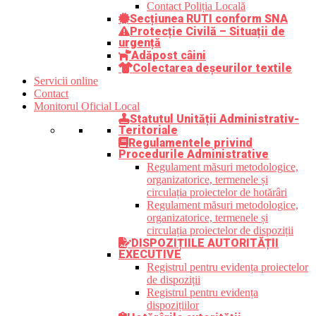
Contact Poliția Locală
Secțiunea RUTI conform SNA
Protecție Civilă – Situații de
urgență
Adăpost câini
Colectarea deșeurilor textile
Servicii online
Contact
Monitorul Oficial Local
Statutul Unității Administrativ-
Teritoriale
Regulamentele privind
Procedurile Administrative
Regulament măsuri metodologice,
organizatorice, termenele și
circulația proiectelor de hotărâri
Regulament măsuri metodologice,
organizatorice, termenele și
circulația proiectelor de dispoziții
DISPOZIȚIILE AUTORITĂȚII
EXECUTIVE
Registrul pentru evidența proiectelor
de dispoziții
Registrul pentru evidența
dispozițiilor