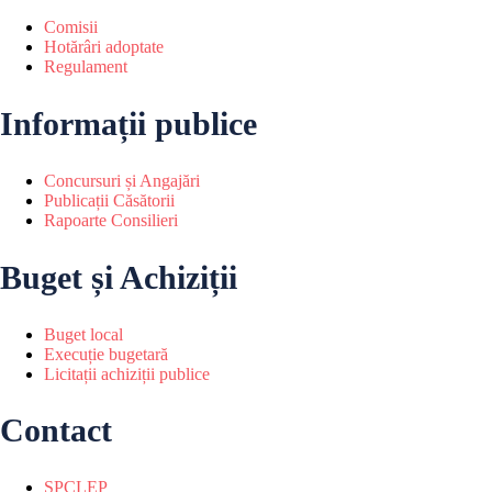
Comisii
Hotărâri adoptate
Regulament
Informații publice
Concursuri și Angajări
Publicații Căsătorii
Rapoarte Consilieri
Buget și Achiziții
Buget local
Execuție bugetară
Licitații achiziții publice
Contact
SPCLEP