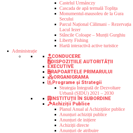
Castelul Urmánczy
Cascada de apă termală Toplița
Monumentul-mausoleu de la Gura
Secului
Parcul Național Călimani – Rezervația
Lacul Iezer
Stâncile Coloape – Munții Gurghiu
Liberty Fishing
Hartă interactivă active turistice
Administrație
CONDUCERE
DISPOZIȚIILE AUTORITĂȚII
EXECUTIVE
RAPOARTELE PRIMARULUI
ORGANIGRAMA
Programe și Strategii
Strategia Integrată de Dezvoltare
Urbană (SIDU) 2021 – 2030
INSTITUȚII ÎN SUBORDINE
Achiziții Publice
Planul Anual al Achizițiilor publice
Anunțuri achiziții publice
Anunțuri de inițiere
Achiziții directe
Anunțuri de atribuire