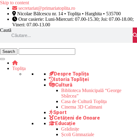
Skip to content
secretariat@primariatoplita.ro
Nicolae Bălcescu nr. 14 • Toplița • Harghita • 535700
Orar casierie: Luni-Miercuri: 07.00-15.30; Joi: 07.00-18.00;
Vineri: 07.00-13.00
Caută
Toplița
Despre Toplița
Istoria Topliței
Cultură
Biblioteca Municipală “George
Sbârcea”
Casa de Cultură Toplița
Cinema 3D Calimani
Sport
Cetățeni de Onoare
Educație
Grădinițe
Școli Gimnaziale