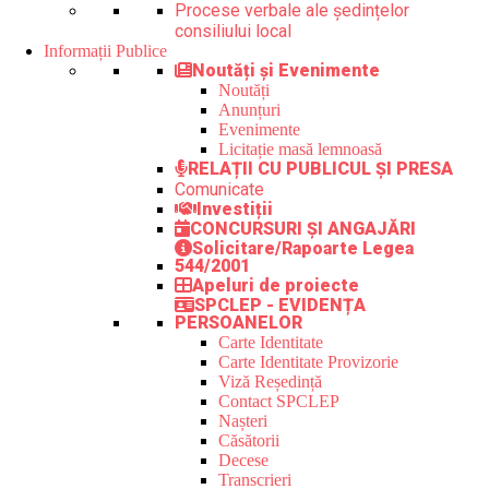
Procese verbale ale ședințelor
consiliului local
Informații Publice
Noutăți și Evenimente
Noutăți
Anunțuri
Evenimente
Licitație masă lemnoasă
RELAȚII CU PUBLICUL ȘI PRESA
Comunicate
Investiții
CONCURSURI ȘI ANGAJĂRI
Solicitare/Rapoarte Legea
544/2001
Apeluri de proiecte
SPCLEP - EVIDENȚA
PERSOANELOR
Carte Identitate
Carte Identitate Provizorie
Viză Reședință
Contact SPCLEP
Nașteri
Căsătorii
Decese
Transcrieri