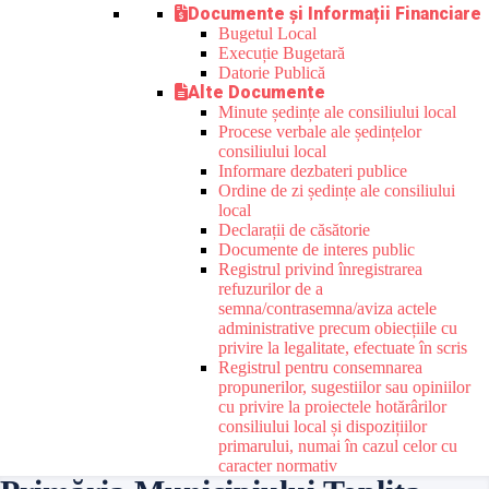
Documente și Informații Financiare
Bugetul Local
Execuție Bugetară
Datorie Publică
Alte Documente
Minute ședințe ale consiliului local
Procese verbale ale ședințelor
consiliului local
Informare dezbateri publice
Ordine de zi ședințe ale consiliului
local
Declarații de căsătorie
Documente de interes public
Registrul privind înregistrarea
refuzurilor de a
semna/contrasemna/aviza actele
administrative precum obiecțiile cu
privire la legalitate, efectuate în scris
Registrul pentru consemnarea
propunerilor, sugestiilor sau opiniilor
cu privire la proiectele hotărârilor
consiliului local și dispozițiilor
primarului, numai în cazul celor cu
caracter normativ