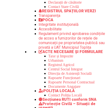
Declarații de căsătorie
Contact Stare Civilă
REGISTRUL SPAȚIILOR VERZI
Transparența
POCA
Integritate instituțională
Accesibilitate
Regulament privind aprobarea condițiile
de acces a furnizorilor de rețele de
comunicații pe proprietatea publică sau
privată a UAT Municipiul Toplița
ACTE NECESARE ȘI FORMULARE
Taxe și Impozite
Urbanism
Registrul Agricol
Centrul Social Integrat
Direcția de Asistență Socială
Rapoarte Funcționari
Rapoarte Personal Contractual
Documente Angajare
POLIȚIA LOCALĂ
Contact Poliția Locală
Secțiunea RUTI conform SNA
Protecție Civilă – Situații de
urgență