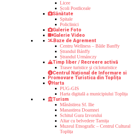
Licee
Școli Postliceale
Sănătate
Spitale
Policlinici
Galerie Foto
Galerie Video
Baze de Agrement
Centru Wellness – Băile Banffy
Ștrandul Bánffy
Ștrandul Urmánczy
Timp liber / Recreere activă
Trasee turistice şi cicloturistice
Centrul Național de Informare si
Promovare Turistica din Toplița
Harta
PUG-GIS
Harta digitală a municipiului Toplița
Turism
Mânăstirea Sf. Ilie
Manastirea Doamnei
Schitul Gura Izvorului
Altar cu belvedere Tarnița
Muzeul Etnografic – Centrul Cultural
Toplița