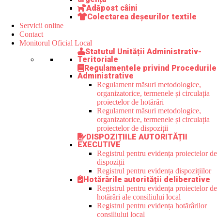
Adăpost câini
Colectarea deșeurilor textile
Servicii online
Contact
Monitorul Oficial Local
Statutul Unității Administrativ-
Teritoriale
Regulamentele privind Procedurile
Administrative
Regulament măsuri metodologice,
organizatorice, termenele și circulația
proiectelor de hotărâri
Regulament măsuri metodologice,
organizatorice, termenele și circulația
proiectelor de dispoziții
DISPOZIȚIILE AUTORITĂȚII
EXECUTIVE
Registrul pentru evidența proiectelor de
dispoziții
Registrul pentru evidența dispozițiilor
Hotărârile autorității deliberative
Registrul pentru evidența proiectelor de
hotărâri ale consiliului local
Registrul pentru evidența hotărârilor
consiliului local