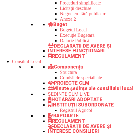
Proceduri simplificate
Licitații deschise
Negociere fără publicare
Anexa 2
Buget
Bugetul Local
Execuție Bugetară
Datorie Publică
DECLARAȚII DE AVERE ȘI
INTERESE FUNCȚIONARI
REGULAMENT
Consiliul Local
Componența
Structura
Comisii de specialitate
PROIECTE CLM
Minute ședințe ale consiliului local
ȘEDINȚE CLM LIVE
HOTĂRÂRI ADOPTATE
INSTITUȚII SUBORDONATE
Registrul Agricol
RAPOARTE
REGULAMENT
DECLARAȚII DE AVERE ȘI
INTERESE CONSILIERI