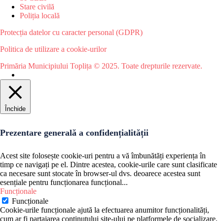
Stare civilă
Poliția locală
Protecția datelor cu caracter personal (GDPR)
Politica de utilizare a cookie-urilor
Primăria Municipiului Toplița © 2025. Toate drepturile rezervate.
Închide
Prezentare generală a confidențialității
Acest site folosește cookie-uri pentru a vă îmbunătăți experiența în
timp ce navigați pe el. Dintre acestea, cookie-urile care sunt clasificate
ca necesare sunt stocate în browser-ul dvs. deoarece acestea sunt
esențiale pentru funcționarea funcțional
...
Funcționale
Funcționale
Cookie-urile funcționale ajută la efectuarea anumitor funcționalități,
cum ar fi partajarea conținutului site-ului pe platformele de socializare,