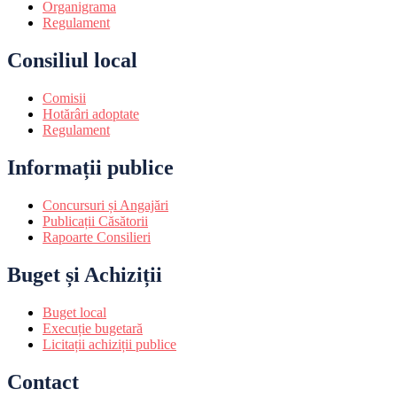
Organigrama
Regulament
Consiliul local
Comisii
Hotărâri adoptate
Regulament
Informații publice
Concursuri și Angajări
Publicații Căsătorii
Rapoarte Consilieri
Buget și Achiziții
Buget local
Execuție bugetară
Licitații achiziții publice
Contact