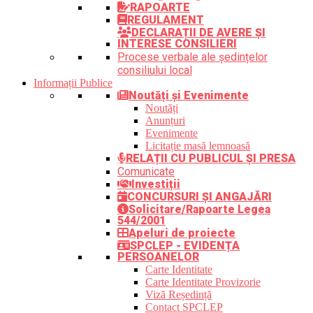
RAPOARTE
REGULAMENT
DECLARAȚII DE AVERE ȘI
INTERESE CONSILIERI
Procese verbale ale ședințelor
consiliului local
Informații Publice
Noutăți și Evenimente
Noutăți
Anunțuri
Evenimente
Licitație masă lemnoasă
RELAȚII CU PUBLICUL ȘI PRESA
Comunicate
Investiții
CONCURSURI ȘI ANGAJĂRI
Solicitare/Rapoarte Legea
544/2001
Apeluri de proiecte
SPCLEP - EVIDENȚA
PERSOANELOR
Carte Identitate
Carte Identitate Provizorie
Viză Reședință
Contact SPCLEP