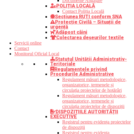
Documente Angajare
POLIȚIA LOCALĂ
Contact Poliția Locală
Secțiunea RUTI conform SNA
Protecție Civilă – Situații de
urgență
Adăpost câini
Colectarea deșeurilor textile
Servicii online
Contact
Monitorul Oficial Local
Statutul Unității Administrativ-
Teritoriale
Regulamentele privind
Procedurile Administrative
Regulament măsuri metodologice,
organizatorice, termenele și
circulația proiectelor de hotărâri
Regulament măsuri metodologice,
organizatorice, termenele și
circulația proiectelor de dispoziții
DISPOZIȚIILE AUTORITĂȚII
EXECUTIVE
Registrul pentru evidența proiectelor
de dispoziții
Registrul pentru evidența