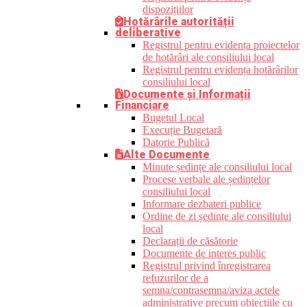
dispozițiilor
Hotărârile autorității
deliberative
Registrul pentru evidența proiectelor
de hotărâri ale consiliului local
Registrul pentru evidența hotărârilor
consiliului local
Documente și Informații
Financiare
Bugetul Local
Execuție Bugetară
Datorie Publică
Alte Documente
Minute ședințe ale consiliului local
Procese verbale ale ședințelor
consiliului local
Informare dezbateri publice
Ordine de zi ședințe ale consiliului
local
Declarații de căsătorie
Documente de interes public
Registrul privind înregistrarea
refuzurilor de a
semna/contrasemna/aviza actele
administrative precum obiecțiile cu