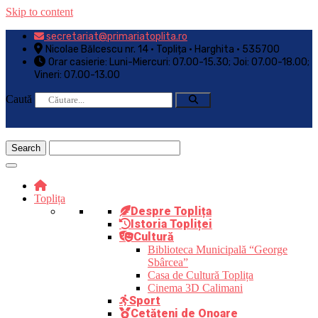
Skip to content
secretariat@primariatoplita.ro
Nicolae Bălcescu nr. 14 • Toplița • Harghita • 535700
Orar casierie: Luni-Miercuri: 07.00-15.30; Joi: 07.00-18.00;
Vineri: 07.00-13.00
Caută
Toplița
Despre Toplița
Istoria Topliței
Cultură
Biblioteca Municipală “George
Sbârcea”
Casa de Cultură Toplița
Cinema 3D Calimani
Sport
Cetățeni de Onoare