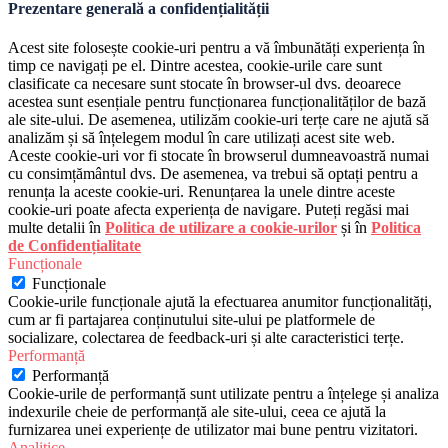
Prezentare generală a confidențialității
Acest site folosește cookie-uri pentru a vă îmbunătăți experiența în
timp ce navigați pe el. Dintre acestea, cookie-urile care sunt
clasificate ca necesare sunt stocate în browser-ul dvs. deoarece
acestea sunt esențiale pentru funcționarea funcționalităților de bază
ale site-ului. De asemenea, utilizăm cookie-uri terțe care ne ajută să
analizăm și să înțelegem modul în care utilizați acest site web.
Aceste cookie-uri vor fi stocate în browserul dumneavoastră numai
cu consimțământul dvs. De asemenea, va trebui să optați pentru a
renunța la aceste cookie-uri. Renunțarea la unele dintre aceste
cookie-uri poate afecta experiența de navigare. Puteți regăsi mai
multe detalii în
Politica de utilizare a cookie-urilor
și în
Politica
de Confidențialitate
Funcționale
Funcționale
Cookie-urile funcționale ajută la efectuarea anumitor funcționalități,
cum ar fi partajarea conținutului site-ului pe platformele de
socializare, colectarea de feedback-uri și alte caracteristici terțe.
Performanță
Performanță
Cookie-urile de performanță sunt utilizate pentru a înțelege și analiza
indexurile cheie de performanță ale site-ului, ceea ce ajută la
furnizarea unei experiențe de utilizator mai bune pentru vizitatori.
Analitice