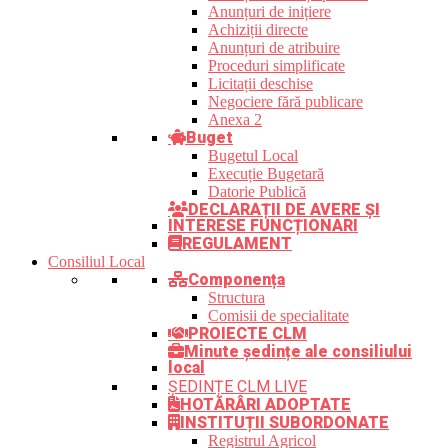
Anunțuri de inițiere
Achiziții directe
Anunțuri de atribuire
Proceduri simplificate
Licitații deschise
Negociere fără publicare
Anexa 2
Buget
Bugetul Local
Execuție Bugetară
Datorie Publică
DECLARAȚII DE AVERE ȘI
INTERESE FUNCȚIONARI
REGULAMENT
Consiliul Local
Componența
Structura
Comisii de specialitate
PROIECTE CLM
Minute ședințe ale consiliului
local
ȘEDINȚE CLM LIVE
HOTĂRÂRI ADOPTATE
INSTITUȚII SUBORDONATE
Registrul Agricol