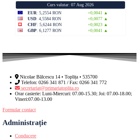
Curs valutar: 07 Aug 2026
EUR
: 5,2554 RON
+0,0041 ▲
USD
: 4,5584 RON
+0,0077 ▲
CHF
: 5,6244 RON
+0,0023 ▲
GBP
: 6,1277 RON
+0,0041 ▲
Nicolae Bălcescu 14 • Toplița • 535700
Telefon: 0266 341 871 / Fax: 0266 341 772
secretariat@primariatoplita.ro
Orar casierie: Luni-Miercuri: 07.00-15.30; Joi: 07.00-18.00;
Vineri:07.00-13.00
Formular contact
Administrație
Conducere