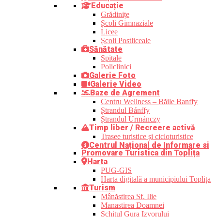
Educație
Grădinițe
Școli Gimnaziale
Licee
Școli Postliceale
Sănătate
Spitale
Policlinici
Galerie Foto
Galerie Video
Baze de Agrement
Centru Wellness – Băile Banffy
Ștrandul Bánffy
Ștrandul Urmánczy
Timp liber / Recreere activă
Trasee turistice şi cicloturistice
Centrul Național de Informare si
Promovare Turistica din Toplița
Harta
PUG-GIS
Harta digitală a municipiului Toplița
Turism
Mânăstirea Sf. Ilie
Manastirea Doamnei
Schitul Gura Izvorului