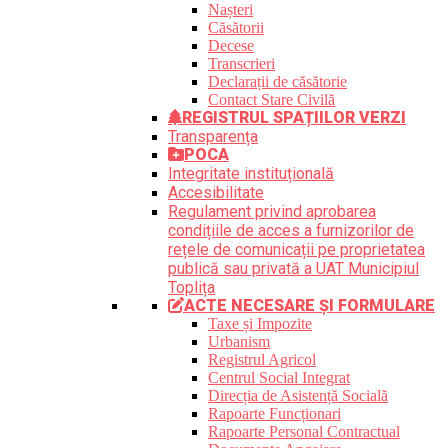
Nașteri
Căsătorii
Decese
Transcrieri
Declarații de căsătorie
Contact Stare Civilă
REGISTRUL SPAȚIILOR VERZI
Transparența
POCA
Integritate instituțională
Accesibilitate
Regulament privind aprobarea
condițiile de acces a furnizorilor de
rețele de comunicații pe proprietatea
publică sau privată a UAT Municipiul
Toplița
ACTE NECESARE ȘI FORMULARE
Taxe și Impozite
Urbanism
Registrul Agricol
Centrul Social Integrat
Direcția de Asistență Socială
Rapoarte Funcționari
Rapoarte Personal Contractual