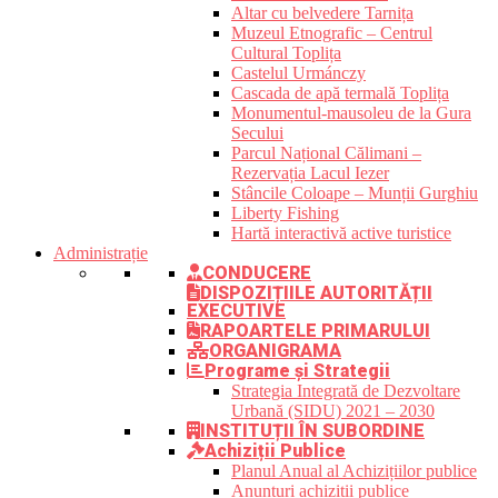
Altar cu belvedere Tarnița
Muzeul Etnografic – Centrul
Cultural Toplița
Castelul Urmánczy
Cascada de apă termală Toplița
Monumentul-mausoleu de la Gura
Secului
Parcul Național Călimani –
Rezervația Lacul Iezer
Stâncile Coloape – Munții Gurghiu
Liberty Fishing
Hartă interactivă active turistice
Administrație
CONDUCERE
DISPOZIȚIILE AUTORITĂȚII
EXECUTIVE
RAPOARTELE PRIMARULUI
ORGANIGRAMA
Programe și Strategii
Strategia Integrată de Dezvoltare
Urbană (SIDU) 2021 – 2030
INSTITUȚII ÎN SUBORDINE
Achiziții Publice
Planul Anual al Achizițiilor publice
Anunțuri achiziții publice