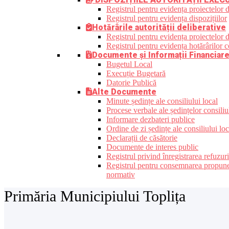
Registrul pentru evidența proiectelor d
Registrul pentru evidența dispozițiilor
Hotărârile autorității deliberative
Registrul pentru evidența proiectelor de
Registrul pentru evidența hotărârilor co
Documente și Informații Financiar
Bugetul Local
Execuție Bugetară
Datorie Publică
Alte Documente
Minute ședințe ale consiliului local
Procese verbale ale ședințelor consiliu
Informare dezbateri publice
Ordine de zi ședințe ale consiliului loc
Declarații de căsătorie
Documente de interes public
Registrul privind înregistrarea refuzur
Registrul pentru consemnarea propunerilo
normativ
Primăria Municipiului Toplița