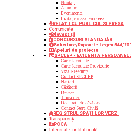
Noutăți
Anunțuri
Evenimente
Licitație masă lemnoasă
RELAȚII CU PUBLICUL ȘI PRESA
Comunicate
Investiții
CONCURSURI ȘI ANGAJĂRI
Solicitare/Rapoarte Legea 544/20
Apeluri de proiecte
SPCLEP - EVIDENȚA PERSOANEL
Carte Identitate
Carte Identitate Provizorie
Viză Reședință
Contact SPCLEP
Nașteri
Căsătorii
Decese
Transcrieri
Declarații de căsătorie
Contact Stare Civilă
REGISTRUL SPAȚIILOR VERZI
Transparența
POCA
Integritate instituțională