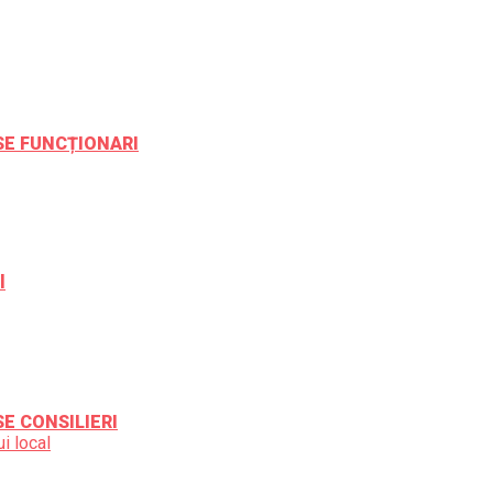
ESE FUNCȚIONARI
l
SE CONSILIERI
i local