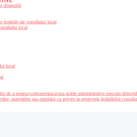
e dispoziții
 hotărâri ale consiliului local
nsiliului local
e
lui local
al
ilor de a semna/contrasemna/aviza actele administrative precum obiecțiile c
r, sugestiilor sau opiniilor cu privire la proiectele hotărârilor consiliul