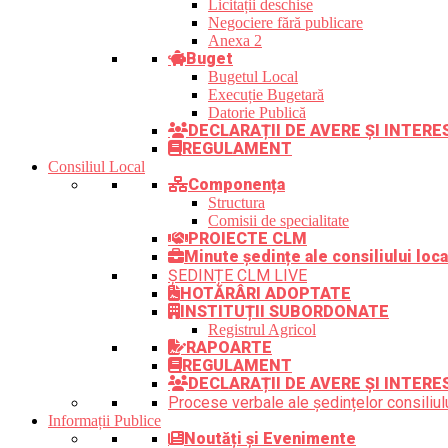
Licitații deschise
Negociere fără publicare
Anexa 2
Buget
Bugetul Local
Execuție Bugetară
Datorie Publică
DECLARAȚII DE AVERE ȘI INTER
REGULAMENT
Consiliul Local
Componența
Structura
Comisii de specialitate
PROIECTE CLM
Minute ședințe ale consiliului loca
ȘEDINȚE CLM LIVE
HOTĂRÂRI ADOPTATE
INSTITUȚII SUBORDONATE
Registrul Agricol
RAPOARTE
REGULAMENT
DECLARAȚII DE AVERE ȘI INTERE
Procese verbale ale ședințelor consiliulu
Informații Publice
Noutăți și Evenimente