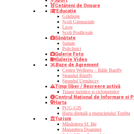
Sport
Cetățeni de Onoare
Educație
Grădinițe
Școli Gimnaziale
Licee
Școli Postliceale
Sănătate
Spitale
Policlinici
Galerie Foto
Galerie Video
Baze de Agrement
Centru Wellness – Băile Banffy
Ștrandul Bánffy
Ștrandul Urmánczy
Timp liber / Recreere activă
Trasee turistice şi cicloturistice
Centrul Național de Informare si P
Harta
PUG-GIS
Harta digitală a municipiului Toplița
Turism
Mânăstirea Sf. Ilie
Manastirea Doamnei