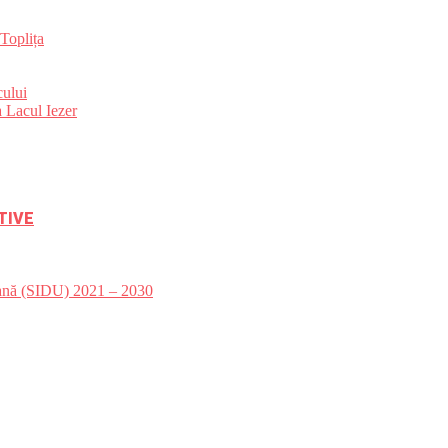
Toplița
ului
 Lacul Iezer
TIVE
bană (SIDU) 2021 – 2030