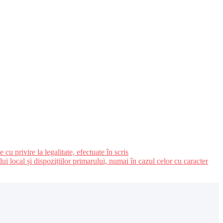
u privire la legalitate, efectuate în scris
ui local și dispozițiilor primarului, numai în cazul celor cu caracter