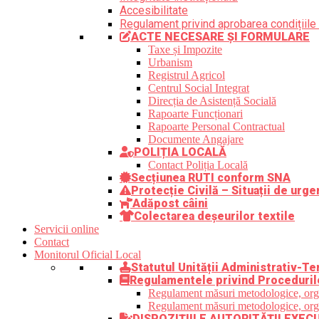
Accesibilitate
Regulament privind aprobarea condițiile 
ACTE NECESARE ȘI FORMULARE
Taxe și Impozite
Urbanism
Registrul Agricol
Centrul Social Integrat
Direcția de Asistență Socială
Rapoarte Funcționari
Rapoarte Personal Contractual
Documente Angajare
POLIȚIA LOCALĂ
Contact Poliția Locală
Secțiunea RUTI conform SNA
Protecție Civilă – Situații de urge
Adăpost câini
Colectarea deșeurilor textile
Servicii online
Contact
Monitorul Oficial Local
Statutul Unității Administrativ-Ter
Regulamentele privind Proceduril
Regulament măsuri metodologice, organi
Regulament măsuri metodologice, organi
DISPOZIȚIILE AUTORITĂȚII EXEC