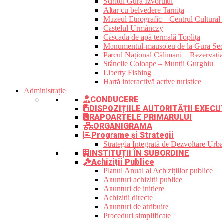
Schitul Gura Izvorului
Altar cu belvedere Tarnița
Muzeul Etnografic – Centrul Cultural 
Castelul Urmánczy
Cascada de apă termală Toplița
Monumentul-mausoleu de la Gura Sec
Parcul Național Călimani – Rezervația
Stâncile Coloape – Munții Gurghiu
Liberty Fishing
Hartă interactivă active turistice
Administrație
CONDUCERE
DISPOZIȚIILE AUTORITĂȚII EXECU
RAPOARTELE PRIMARULUI
ORGANIGRAMA
Programe și Strategii
Strategia Integrată de Dezvoltare Ur
INSTITUȚII ÎN SUBORDINE
Achiziții Publice
Planul Anual al Achizițiilor publice
Anunțuri achiziții publice
Anunțuri de inițiere
Achiziții directe
Anunțuri de atribuire
Proceduri simplificate