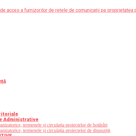
de acces a furnizorilor de rețele de comunicații pe proprietatea 
nță
itoriale
e Administrative
zatorice, termenele și circulația proiectelor de hotărâri
zatorice, termenele și circulația proiectelor de dispoziții
UTIVE