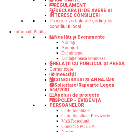
REGULAMENT
DECLARAȚII DE AVERE ȘI
INTERESE CONSILIERI
Procese verbale ale ședințelor
consiliului local
Informații Publice
Noutăți și Evenimente
Noutăți
Anunțuri
Evenimente
Licitație masă lemnoasă
RELAȚII CU PUBLICUL ȘI PRESA
Comunicate
Investiții
CONCURSURI ȘI ANGAJĂRI
Solicitare/Rapoarte Legea
544/2001
Apeluri de proiecte
SPCLEP - EVIDENȚA
PERSOANELOR
Carte Identitate
Carte Identitate Provizorie
Viză Reședință
Contact SPCLEP
Nașteri