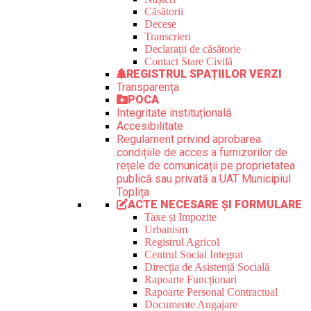
Căsătorii
Decese
Transcrieri
Declarații de căsătorie
Contact Stare Civilă
REGISTRUL SPAȚIILOR VERZI
Transparența
POCA
Integritate instituțională
Accesibilitate
Regulament privind aprobarea
condițiile de acces a furnizorilor de
rețele de comunicații pe proprietatea
publică sau privată a UAT Municipiul
Toplița
ACTE NECESARE ȘI FORMULARE
Taxe și Impozite
Urbanism
Registrul Agricol
Centrul Social Integrat
Direcția de Asistență Socială
Rapoarte Funcționari
Rapoarte Personal Contractual
Documente Angajare