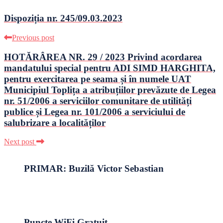
Dispoziția nr. 245/09.03.2023
Previous post
HOTĂRÂREA NR. 29 / 2023 Privind acordarea
mandatului special pentru ADI SIMD HARGHITA,
pentru exercitarea pe seama și în numele UAT
Municipiul Toplița a atribuțiilor prevăzute de Legea
nr. 51/2006 a serviciilor comunitare de utilități
publice și Legea nr. 101/2006 a serviciului de
salubrizare a localităților
Next post
PRIMAR: Buzilă Victor Sebastian
Puncte WiFi Gratuit