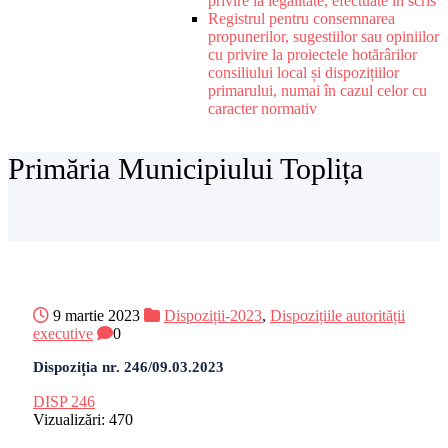
privire la legalitate, efectuate în scris
Registrul pentru consemnarea
propunerilor, sugestiilor sau opiniilor
cu privire la proiectele hotărârilor
consiliului local și dispozițiilor
primarului, numai în cazul celor cu
caracter normativ
Primăria Municipiului Toplița
9 martie 2023
Dispoziții-2023
,
Dispozițiile autorității
executive
0
Dispoziția nr. 246/09.03.2023
DISP 246
Vizualizări:
470