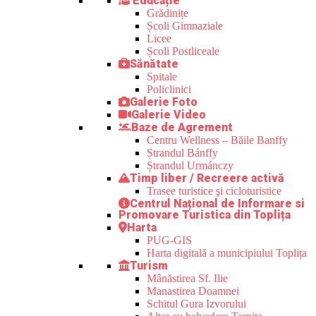
Educație
Grădinițe
Școli Gimnaziale
Licee
Școli Postliceale
Sănătate
Spitale
Policlinici
Galerie Foto
Galerie Video
Baze de Agrement
Centru Wellness – Băile Banffy
Ștrandul Bánffy
Ștrandul Urmánczy
Timp liber / Recreere activă
Trasee turistice şi cicloturistice
Centrul Național de Informare si
Promovare Turistica din Toplița
Harta
PUG-GIS
Harta digitală a municipiului Toplița
Turism
Mânăstirea Sf. Ilie
Manastirea Doamnei
Schitul Gura Izvorului