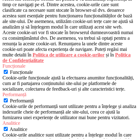
timp ce navigați pe el. Dintre acestea, cookie-urile care sunt
clasificate ca necesare sunt stocate în browser-ul dvs. deoarece
acestea sunt esențiale pentru funcționarea funcționalităților de bază
ale site-ului. De asemenea, utilizăm cookie-uri terțe care ne ajută să
analizăm și să înțelegem modul în care utilizați acest site web.
Aceste cookie-uri vor fi stocate în browserul dumneavoastră numai
cu consimțământul dvs. De asemenea, va trebui să optați pentru a
renunța la aceste cookie-uri. Renunțarea la unele dintre aceste
cookie-uri poate afecta experiența de navigare. Puteți regăsi mai
multe detalii în
Politica de utilizare a cookie-urilor
și în
Politica
de Confidențialitate
Funcționale
Funcționale
Cookie-urile funcționale ajută la efectuarea anumitor funcționalități,
cum ar fi partajarea conținutului site-ului pe platformele de
socializare, colectarea de feedback-uri și alte caracteristici terțe.
Performanță
Performanță
Cookie-urile de performanță sunt utilizate pentru a înțelege și analiza
indexurile cheie de performanță ale site-ului, ceea ce ajută la
furnizarea unei experiențe de utilizator mai bune pentru vizitatori.
Analitice
Analitice
Cookie-urile analitice sunt utilizate pentru a înțelege modul în care