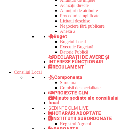
Anunțuri de inițiere
Achiziții directe
Anunțuri de atribuire
Proceduri simplificate
Licitații deschise
Negociere fără publicare
Anexa 2
Buget
Bugetul Local
Execuție Bugetară
Datorie Publică
DECLARAȚII DE AVERE ȘI
INTERESE FUNCȚIONARI
REGULAMENT
Consiliul Local
Componența
Structura
Comisii de specialitate
PROIECTE CLM
Minute ședințe ale consiliului
local
ȘEDINȚE CLM LIVE
HOTĂRÂRI ADOPTATE
INSTITUȚII SUBORDONATE
Registrul Agricol
RAPOARTE