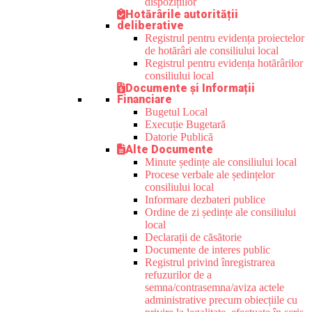
dispozițiilor
Hotărârile autorității
deliberative
Registrul pentru evidența proiectelor
de hotărâri ale consiliului local
Registrul pentru evidența hotărârilor
consiliului local
Documente și Informații
Financiare
Bugetul Local
Execuție Bugetară
Datorie Publică
Alte Documente
Minute ședințe ale consiliului local
Procese verbale ale ședințelor
consiliului local
Informare dezbateri publice
Ordine de zi ședințe ale consiliului
local
Declarații de căsătorie
Documente de interes public
Registrul privind înregistrarea
refuzurilor de a
semna/contrasemna/aviza actele
administrative precum obiecțiile cu