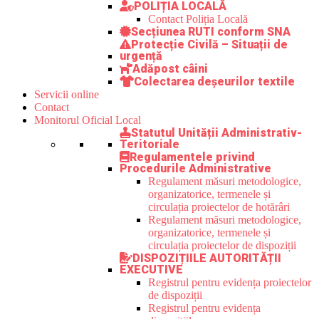
POLIȚIA LOCALĂ
Contact Poliția Locală
Secțiunea RUTI conform SNA
Protecție Civilă – Situații de
urgență
Adăpost câini
Colectarea deșeurilor textile
Servicii online
Contact
Monitorul Oficial Local
Statutul Unității Administrativ-
Teritoriale
Regulamentele privind
Procedurile Administrative
Regulament măsuri metodologice,
organizatorice, termenele și
circulația proiectelor de hotărâri
Regulament măsuri metodologice,
organizatorice, termenele și
circulația proiectelor de dispoziții
DISPOZIȚIILE AUTORITĂȚII
EXECUTIVE
Registrul pentru evidența proiectelor
de dispoziții
Registrul pentru evidența