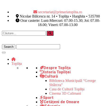
secretariat@primariatoplita.ro
Nicolae Bălcescu nr. 14 • Toplița • Harghita • 535700
Orar casierie: Luni-Miercuri: 07.00-15.30; Joi: 07.00-
18.00; Vineri: 07.00-13.00
Toplița
Despre Toplița
Istoria Topliței
Cultură
Biblioteca Municipală “George
Sbârcea”
Casa de Cultură Toplița
Cinema 3D Calimani
Sport
Cetățeni de Onoare