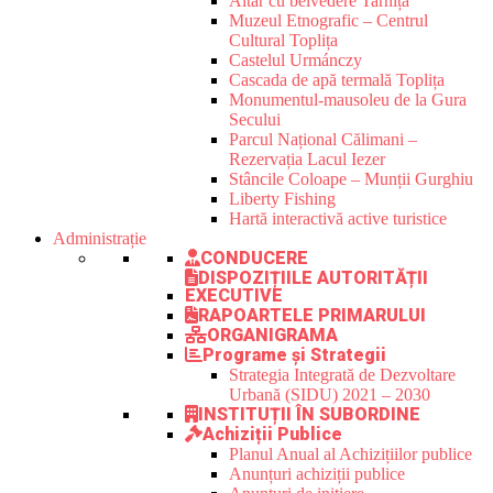
Altar cu belvedere Tarnița
Muzeul Etnografic – Centrul
Cultural Toplița
Castelul Urmánczy
Cascada de apă termală Toplița
Monumentul-mausoleu de la Gura
Secului
Parcul Național Călimani –
Rezervația Lacul Iezer
Stâncile Coloape – Munții Gurghiu
Liberty Fishing
Hartă interactivă active turistice
Administrație
CONDUCERE
DISPOZIȚIILE AUTORITĂȚII
EXECUTIVE
RAPOARTELE PRIMARULUI
ORGANIGRAMA
Programe și Strategii
Strategia Integrată de Dezvoltare
Urbană (SIDU) 2021 – 2030
INSTITUȚII ÎN SUBORDINE
Achiziții Publice
Planul Anual al Achizițiilor publice
Anunțuri achiziții publice