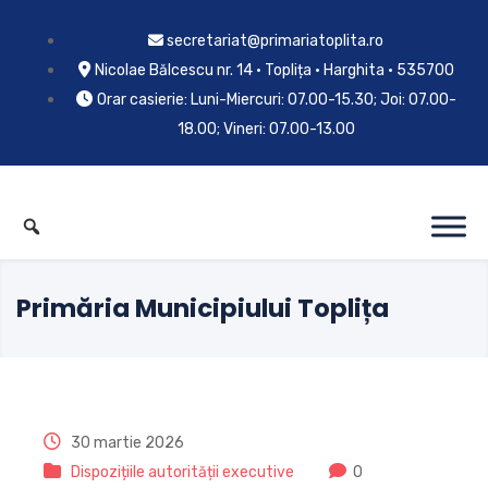
secretariat@primariatoplita.ro
Nicolae Bălcescu nr. 14 • Toplița • Harghita • 535700
Orar casierie: Luni-Miercuri: 07.00-15.30; Joi: 07.00-
18.00; Vineri: 07.00-13.00
Primăria Municipiului Toplița
30 martie 2026
Dispozițiile autorității executive
0