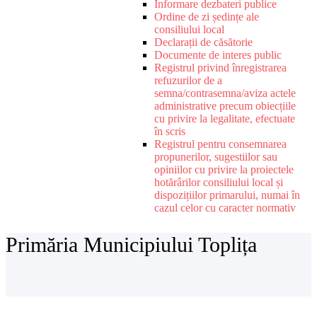
Informare dezbateri publice
Ordine de zi ședințe ale
consiliului local
Declarații de căsătorie
Documente de interes public
Registrul privind înregistrarea
refuzurilor de a
semna/contrasemna/aviza actele
administrative precum obiecțiile
cu privire la legalitate, efectuate
în scris
Registrul pentru consemnarea
propunerilor, sugestiilor sau
opiniilor cu privire la proiectele
hotărârilor consiliului local și
dispozițiilor primarului, numai în
cazul celor cu caracter normativ
Primăria Municipiului Toplița