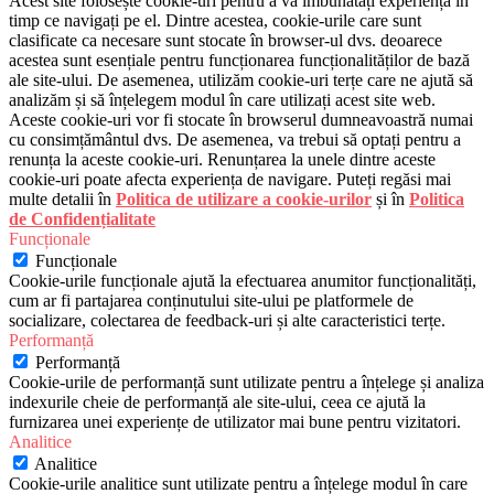
Acest site folosește cookie-uri pentru a vă îmbunătăți experiența în
timp ce navigați pe el. Dintre acestea, cookie-urile care sunt
clasificate ca necesare sunt stocate în browser-ul dvs. deoarece
acestea sunt esențiale pentru funcționarea funcționalităților de bază
ale site-ului. De asemenea, utilizăm cookie-uri terțe care ne ajută să
analizăm și să înțelegem modul în care utilizați acest site web.
Aceste cookie-uri vor fi stocate în browserul dumneavoastră numai
cu consimțământul dvs. De asemenea, va trebui să optați pentru a
renunța la aceste cookie-uri. Renunțarea la unele dintre aceste
cookie-uri poate afecta experiența de navigare. Puteți regăsi mai
multe detalii în
Politica de utilizare a cookie-urilor
și în
Politica
de Confidențialitate
Funcționale
Funcționale
Cookie-urile funcționale ajută la efectuarea anumitor funcționalități,
cum ar fi partajarea conținutului site-ului pe platformele de
socializare, colectarea de feedback-uri și alte caracteristici terțe.
Performanță
Performanță
Cookie-urile de performanță sunt utilizate pentru a înțelege și analiza
indexurile cheie de performanță ale site-ului, ceea ce ajută la
furnizarea unei experiențe de utilizator mai bune pentru vizitatori.
Analitice
Analitice
Cookie-urile analitice sunt utilizate pentru a înțelege modul în care