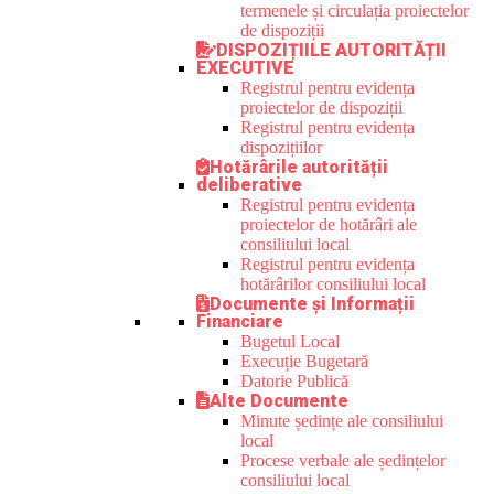
termenele și circulația proiectelor
de dispoziții
DISPOZIȚIILE AUTORITĂȚII
EXECUTIVE
Registrul pentru evidența
proiectelor de dispoziții
Registrul pentru evidența
dispozițiilor
Hotărârile autorității
deliberative
Registrul pentru evidența
proiectelor de hotărâri ale
consiliului local
Registrul pentru evidența
hotărârilor consiliului local
Documente și Informații
Financiare
Bugetul Local
Execuție Bugetară
Datorie Publică
Alte Documente
Minute ședințe ale consiliului
local
Procese verbale ale ședințelor
consiliului local