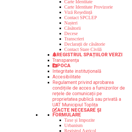
Carte Identitate
Carte Identitate Provizorie
Viză Reședință
Contact SPCLEP
Nașteri
Căsătorii
Decese
Transcrieri
Declarații de căsătorie
Contact Stare Civilă
REGISTRUL SPAȚIILOR VERZI
Transparența
POCA
Integritate instituțională
Accesibilitate
Regulament privind aprobarea
condițiile de acces a furnizorilor de
rețele de comunicații pe
proprietatea publică sau privată a
UAT Municipiul Toplița
ACTE NECESARE ȘI
FORMULARE
Taxe și Impozite
Urbanism
Registrul Agricol