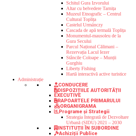
Schitul Gura Izvorului
Altar cu belvedere Tarnița
Muzeul Etnografic – Centrul
Cultural Toplița
Castelul Urmánczy
Cascada de apă termală Toplița
Monumentul-mausoleu de la
Gura Secului
Parcul Național Călimani –
Rezervația Lacul Iezer
Stâncile Coloape – Munții
Gurghiu
Liberty Fishing
Hartă interactivă active turistice
Administrație
CONDUCERE
DISPOZIȚIILE AUTORITĂȚII
EXECUTIVE
RAPOARTELE PRIMARULUI
ORGANIGRAMA
Programe și Strategii
Strategia Integrată de Dezvoltare
Urbană (SIDU) 2021 – 2030
INSTITUȚII ÎN SUBORDINE
Achiziții Publice