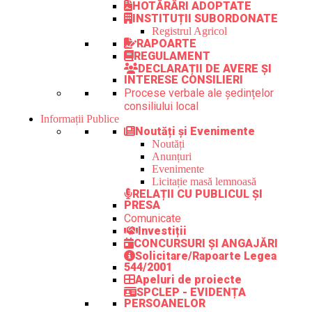
HOTĂRÂRI ADOPTATE
INSTITUȚII SUBORDONATE
Registrul Agricol
RAPOARTE
REGULAMENT
DECLARAȚII DE AVERE ȘI
INTERESE CONSILIERI
Procese verbale ale ședințelor
consiliului local
Informații Publice
Noutăți și Evenimente
Noutăți
Anunțuri
Evenimente
Licitație masă lemnoasă
RELAȚII CU PUBLICUL ȘI
PRESA
Comunicate
Investiții
CONCURSURI ȘI ANGAJĂRI
Solicitare/Rapoarte Legea
544/2001
Apeluri de proiecte
SPCLEP - EVIDENȚA
PERSOANELOR