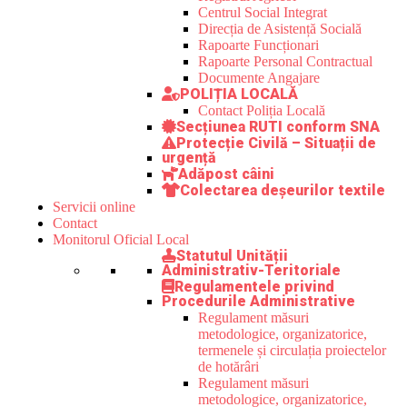
Centrul Social Integrat
Direcția de Asistență Socială
Rapoarte Funcționari
Rapoarte Personal Contractual
Documente Angajare
POLIȚIA LOCALĂ
Contact Poliția Locală
Secțiunea RUTI conform SNA
Protecție Civilă – Situații de
urgență
Adăpost câini
Colectarea deșeurilor textile
Servicii online
Contact
Monitorul Oficial Local
Statutul Unității
Administrativ-Teritoriale
Regulamentele privind
Procedurile Administrative
Regulament măsuri
metodologice, organizatorice,
termenele și circulația proiectelor
de hotărâri
Regulament măsuri
metodologice, organizatorice,