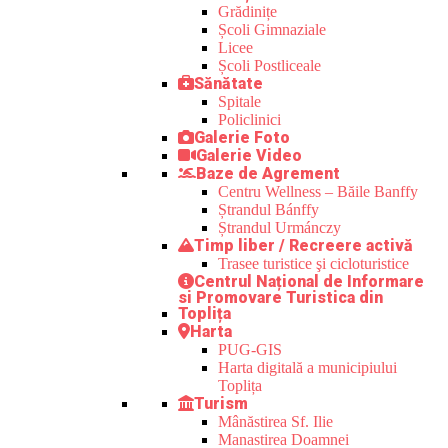
Grădinițe
Școli Gimnaziale
Licee
Școli Postliceale
Sănătate
Spitale
Policlinici
Galerie Foto
Galerie Video
Baze de Agrement
Centru Wellness – Băile Banffy
Ștrandul Bánffy
Ștrandul Urmánczy
Timp liber / Recreere activă
Trasee turistice şi cicloturistice
Centrul Național de Informare
si Promovare Turistica din
Toplița
Harta
PUG-GIS
Harta digitală a municipiului
Toplița
Turism
Mânăstirea Sf. Ilie
Manastirea Doamnei