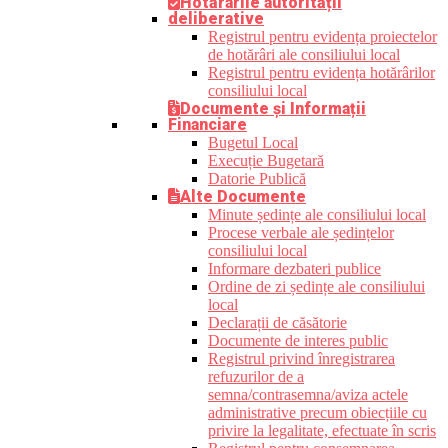
Hotărârile autorității
deliberative
Registrul pentru evidența proiectelor
de hotărâri ale consiliului local
Registrul pentru evidența hotărârilor
consiliului local
Documente și Informații
Financiare
Bugetul Local
Execuție Bugetară
Datorie Publică
Alte Documente
Minute ședințe ale consiliului local
Procese verbale ale ședințelor
consiliului local
Informare dezbateri publice
Ordine de zi ședințe ale consiliului
local
Declarații de căsătorie
Documente de interes public
Registrul privind înregistrarea
refuzurilor de a
semna/contrasemna/aviza actele
administrative precum obiecțiile cu
privire la legalitate, efectuate în scris