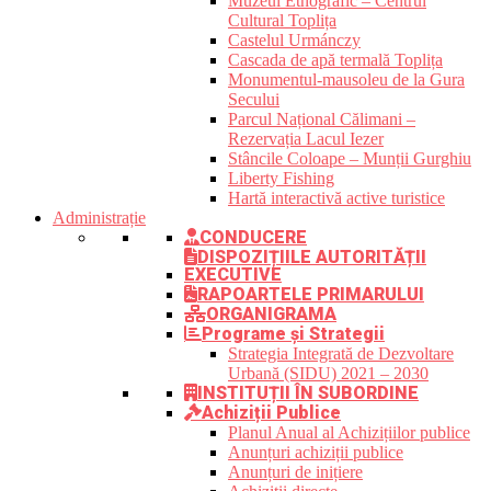
Muzeul Etnografic – Centrul
Cultural Toplița
Castelul Urmánczy
Cascada de apă termală Toplița
Monumentul-mausoleu de la Gura
Secului
Parcul Național Călimani –
Rezervația Lacul Iezer
Stâncile Coloape – Munții Gurghiu
Liberty Fishing
Hartă interactivă active turistice
Administrație
CONDUCERE
DISPOZIȚIILE AUTORITĂȚII
EXECUTIVE
RAPOARTELE PRIMARULUI
ORGANIGRAMA
Programe și Strategii
Strategia Integrată de Dezvoltare
Urbană (SIDU) 2021 – 2030
INSTITUȚII ÎN SUBORDINE
Achiziții Publice
Planul Anual al Achizițiilor publice
Anunțuri achiziții publice
Anunțuri de inițiere