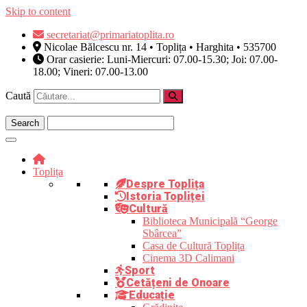
Skip to content
secretariat@primariatoplita.ro
Nicolae Bălcescu nr. 14 • Toplița • Harghita • 535700
Orar casierie: Luni-Miercuri: 07.00-15.30; Joi: 07.00-
18.00; Vineri: 07.00-13.00
Caută
Toplița
Despre Toplița
Istoria Topliței
Cultură
Biblioteca Municipală “George
Sbârcea”
Casa de Cultură Toplița
Cinema 3D Calimani
Sport
Cetățeni de Onoare
Educație