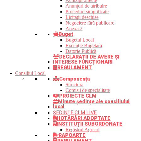
Achiziții directe
Anunțuri de atribuire
Proceduri simplificate
Licitații deschise
Negociere fără publicare
Anexa 2
Buget
Bugetul Local
Execuție Bugetară
Datorie Publică
DECLARAȚII DE AVERE ȘI
INTERESE FUNCȚIONARI
REGULAMENT
Consiliul Local
Componența
Structura
Comisii de specialitate
PROIECTE CLM
Minute ședințe ale consiliului
local
ȘEDINȚE CLM LIVE
HOTĂRÂRI ADOPTATE
INSTITUȚII SUBORDONATE
Registrul Agricol
RAPOARTE
REGULAMENT