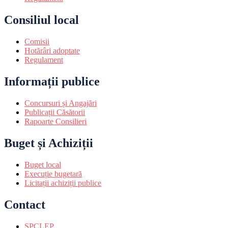
Consiliul local
Comisii
Hotărâri adoptate
Regulament
Informații publice
Concursuri și Angajări
Publicații Căsătorii
Rapoarte Consilieri
Buget și Achiziții
Buget local
Execuție bugetară
Licitații achiziții publice
Contact
SPCLEP