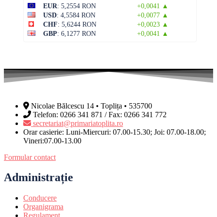
EUR
: 5,2554 RON
+0,0041 ▲
USD
: 4,5584 RON
+0,0077 ▲
CHF
: 5,6244 RON
+0,0023 ▲
GBP
: 6,1277 RON
+0,0041 ▲
Nicolae Bălcescu 14 • Toplița • 535700
Telefon: 0266 341 871 / Fax: 0266 341 772
secretariat@primariatoplita.ro
Orar casierie: Luni-Miercuri: 07.00-15.30; Joi: 07.00-18.00;
Vineri:07.00-13.00
Formular contact
Administrație
Conducere
Organigrama
Regulament