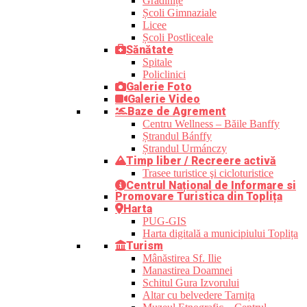
Grădinițe
Școli Gimnaziale
Licee
Școli Postliceale
Sănătate
Spitale
Policlinici
Galerie Foto
Galerie Video
Baze de Agrement
Centru Wellness – Băile Banffy
Ștrandul Bánffy
Ștrandul Urmánczy
Timp liber / Recreere activă
Trasee turistice şi cicloturistice
Centrul Național de Informare si
Promovare Turistica din Toplița
Harta
PUG-GIS
Harta digitală a municipiului Toplița
Turism
Mânăstirea Sf. Ilie
Manastirea Doamnei
Schitul Gura Izvorului
Altar cu belvedere Tarnița