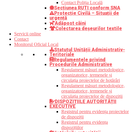
Contact Poliția Locală
Secțiunea RUTI conform SNA
Protecție Civilă – Situații de
urgență
Adăpost câini
Colectarea deșeurilor textile
Servicii online
Contact
Monitorul Oficial Local
Statutul Unității Administrativ-
Teritoriale
Regulamentele privind
Procedurile Administrative
Regulament măsuri metodologice,
organizatorice, termenele și
circulația proiectelor de hotărâri
Regulament măsuri metodologice,
organizatorice, termenele și
circulația proiectelor de dispoziții
DISPOZIȚIILE AUTORITĂȚII
EXECUTIVE
Registrul pentru evidența proiectelor
de dispoziții
Registrul pentru evidența
dispozițiilor