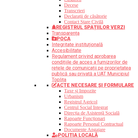
Decese
Transcrieri
Declarații de căsătorie
Contact Stare Civilă
REGISTRUL SPAȚIILOR VERZI
Transparența
POCA
Integritate instituțională
Accesibilitate
Regulament privind aprobarea
condițiile de acces a furnizorilor de
rețele de comunicații pe proprietatea
publică sau privată a UAT Municipiul
Toplița
ACTE NECESARE ȘI FORMULARE
Taxe și Impozite
Urbanism
Registrul Agricol
Centrul Social Integrat
Direcția de Asistență Socială
Rapoarte Funcționari
Rapoarte Personal Contractual
Documente Angajare
POLIȚIA LOCALĂ