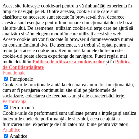
Acest site folosește cookie-uri pentru a vă îmbunătăți experiența în
timp ce navigați pe el. Dintre acestea, cookie-urile care sunt
clasificate ca necesare sunt stocate în browser-ul dvs. deoarece
acestea sunt esențiale pentru funcționarea funcționalităților de bază
ale site-ului. De asemenea, utilizăm cookie-uri terțe care ne ajută să
analizăm și să înțelegem modul în care utilizați acest site web.
Aceste cookie-uri vor fi stocate în browserul dumneavoastră numai
cu consimțământul dvs. De asemenea, va trebui să optați pentru a
renunța la aceste cookie-uri. Renunțarea la unele dintre aceste
cookie-uri poate afecta experiența de navigare. Puteți regăsi mai
multe detalii în
Politica de utilizare a cookie-urilor
și în
Politica
de Confidențialitate
Funcționale
Funcționale
Cookie-urile funcționale ajută la efectuarea anumitor funcționalități,
cum ar fi partajarea conținutului site-ului pe platformele de
socializare, colectarea de feedback-uri și alte caracteristici terțe.
Performanță
Performanță
Cookie-urile de performanță sunt utilizate pentru a înțelege și analiza
indexurile cheie de performanță ale site-ului, ceea ce ajută la
furnizarea unei experiențe de utilizator mai bune pentru vizitatori.
Analitice
Analitice