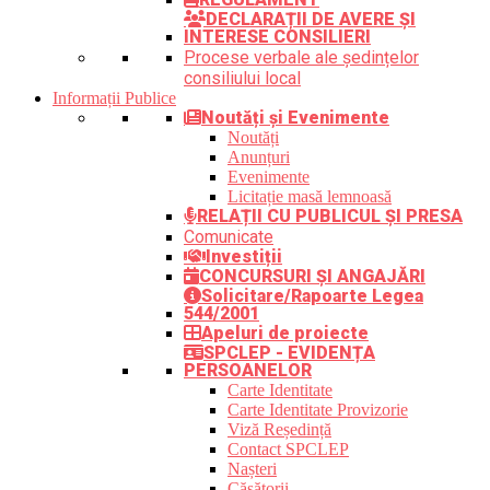
DECLARAȚII DE AVERE ȘI
INTERESE CONSILIERI
Procese verbale ale ședințelor
consiliului local
Informații Publice
Noutăți și Evenimente
Noutăți
Anunțuri
Evenimente
Licitație masă lemnoasă
RELAȚII CU PUBLICUL ȘI PRESA
Comunicate
Investiții
CONCURSURI ȘI ANGAJĂRI
Solicitare/Rapoarte Legea
544/2001
Apeluri de proiecte
SPCLEP - EVIDENȚA
PERSOANELOR
Carte Identitate
Carte Identitate Provizorie
Viză Reședință
Contact SPCLEP
Nașteri
Căsătorii