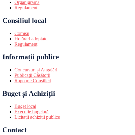
Organigrama
Regulament
Consiliul local
Comisii
Hotărâri adoptate
Regulament
Informații publice
Concursuri și Angajări
Publicații Căsătorii
Rapoarte Consilieri
Buget și Achiziții
Buget local
Execuție bugetară
Licitații achiziții publice
Contact