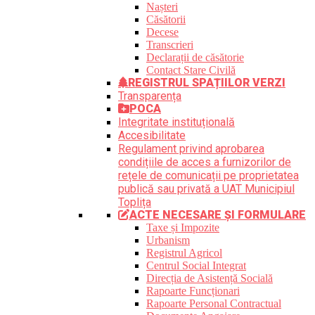
Nașteri
Căsătorii
Decese
Transcrieri
Declarații de căsătorie
Contact Stare Civilă
REGISTRUL SPAȚIILOR VERZI
Transparența
POCA
Integritate instituțională
Accesibilitate
Regulament privind aprobarea
condițiile de acces a furnizorilor de
rețele de comunicații pe proprietatea
publică sau privată a UAT Municipiul
Toplița
ACTE NECESARE ȘI FORMULARE
Taxe și Impozite
Urbanism
Registrul Agricol
Centrul Social Integrat
Direcția de Asistență Socială
Rapoarte Funcționari
Rapoarte Personal Contractual