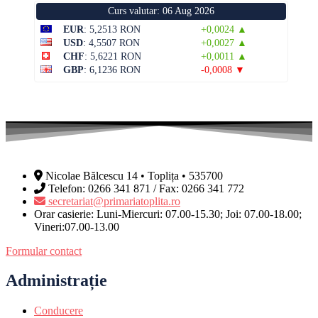
Curs valutar: 06 Aug 2026
EUR
: 5,2513 RON
+0,0024 ▲
USD
: 4,5507 RON
+0,0027 ▲
CHF
: 5,6221 RON
+0,0011 ▲
GBP
: 6,1236 RON
-0,0008 ▼
Nicolae Bălcescu 14 • Toplița • 535700
Telefon: 0266 341 871 / Fax: 0266 341 772
secretariat@primariatoplita.ro
Orar casierie: Luni-Miercuri: 07.00-15.30; Joi: 07.00-18.00;
Vineri:07.00-13.00
Formular contact
Administrație
Conducere