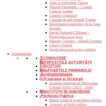
Altar cu belvedere Tarnița
Muzeul Etnografic – Centrul
Cultural Toplița
Castelul Urmánczy
Cascada de apă termală Toplița
Monumentul-mausoleu de la Gura
Secului
Parcul Național Călimani –
Rezervația Lacul Iezer
Stâncile Coloape – Munții Gurghiu
Liberty Fishing
Hartă interactivă active turistice
Administrație
CONDUCERE
DISPOZIȚIILE AUTORITĂȚII
EXECUTIVE
RAPOARTELE PRIMARULUI
ORGANIGRAMA
Programe și Strategii
Strategia Integrată de Dezvoltare
Urbană (SIDU) 2021 – 2030
INSTITUȚII ÎN SUBORDINE
Achiziții Publice
Planul Anual al Achizițiilor publice
Anunțuri achiziții publice