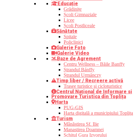
Educație
Grădinițe
Școli Gimnaziale
Licee
Școli Postliceale
Sănătate
Spitale
Policlinici
Galerie Foto
Galerie Video
Baze de Agrement
Centru Wellness – Băile Banffy
Ștrandul Bánffy
Ștrandul Urmánczy
Timp liber / Recreere activă
Trasee turistice şi cicloturistice
Centrul Național de Informare si
Promovare Turistica din Toplița
Harta
PUG-GIS
Harta digitală a municipiului Toplița
Turism
Mânăstirea Sf. Ilie
Manastirea Doamnei
Schitul Gura Izvorului