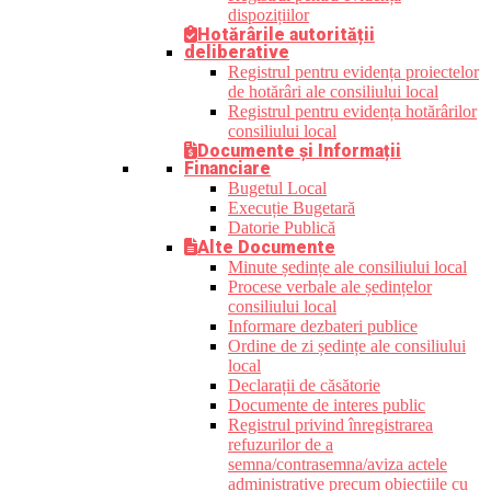
dispozițiilor
Hotărârile autorității
deliberative
Registrul pentru evidența proiectelor
de hotărâri ale consiliului local
Registrul pentru evidența hotărârilor
consiliului local
Documente și Informații
Financiare
Bugetul Local
Execuție Bugetară
Datorie Publică
Alte Documente
Minute ședințe ale consiliului local
Procese verbale ale ședințelor
consiliului local
Informare dezbateri publice
Ordine de zi ședințe ale consiliului
local
Declarații de căsătorie
Documente de interes public
Registrul privind înregistrarea
refuzurilor de a
semna/contrasemna/aviza actele
administrative precum obiecțiile cu