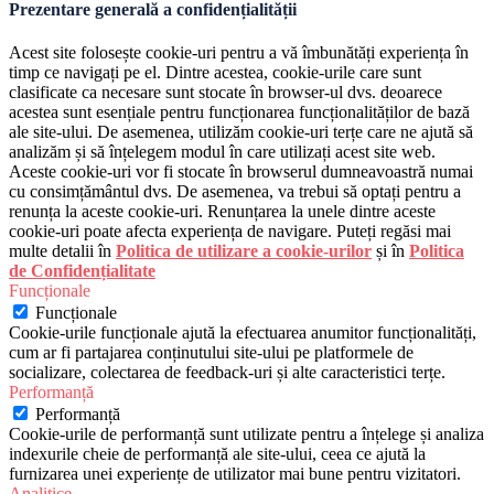
Prezentare generală a confidențialității
Acest site folosește cookie-uri pentru a vă îmbunătăți experiența în
timp ce navigați pe el. Dintre acestea, cookie-urile care sunt
clasificate ca necesare sunt stocate în browser-ul dvs. deoarece
acestea sunt esențiale pentru funcționarea funcționalităților de bază
ale site-ului. De asemenea, utilizăm cookie-uri terțe care ne ajută să
analizăm și să înțelegem modul în care utilizați acest site web.
Aceste cookie-uri vor fi stocate în browserul dumneavoastră numai
cu consimțământul dvs. De asemenea, va trebui să optați pentru a
renunța la aceste cookie-uri. Renunțarea la unele dintre aceste
cookie-uri poate afecta experiența de navigare. Puteți regăsi mai
multe detalii în
Politica de utilizare a cookie-urilor
și în
Politica
de Confidențialitate
Funcționale
Funcționale
Cookie-urile funcționale ajută la efectuarea anumitor funcționalități,
cum ar fi partajarea conținutului site-ului pe platformele de
socializare, colectarea de feedback-uri și alte caracteristici terțe.
Performanță
Performanță
Cookie-urile de performanță sunt utilizate pentru a înțelege și analiza
indexurile cheie de performanță ale site-ului, ceea ce ajută la
furnizarea unei experiențe de utilizator mai bune pentru vizitatori.
Analitice