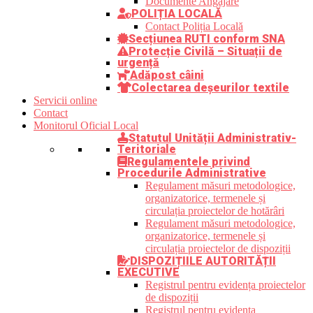
Documente Angajare
POLIȚIA LOCALĂ
Contact Poliția Locală
Secțiunea RUTI conform SNA
Protecție Civilă – Situații de
urgență
Adăpost câini
Colectarea deșeurilor textile
Servicii online
Contact
Monitorul Oficial Local
Statutul Unității Administrativ-
Teritoriale
Regulamentele privind
Procedurile Administrative
Regulament măsuri metodologice,
organizatorice, termenele și
circulația proiectelor de hotărâri
Regulament măsuri metodologice,
organizatorice, termenele și
circulația proiectelor de dispoziții
DISPOZIȚIILE AUTORITĂȚII
EXECUTIVE
Registrul pentru evidența proiectelor
de dispoziții
Registrul pentru evidența