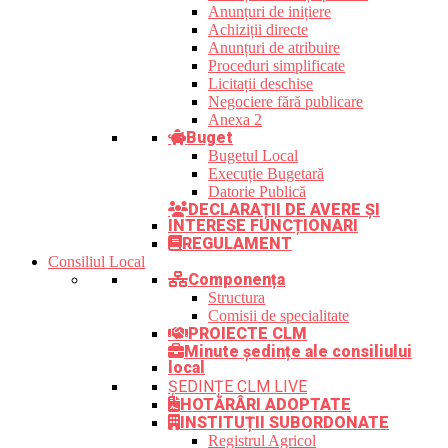
Anunțuri de inițiere
Achiziții directe
Anunțuri de atribuire
Proceduri simplificate
Licitații deschise
Negociere fără publicare
Anexa 2
Buget
Bugetul Local
Execuție Bugetară
Datorie Publică
DECLARAȚII DE AVERE ȘI
INTERESE FUNCȚIONARI
REGULAMENT
Consiliul Local
Componența
Structura
Comisii de specialitate
PROIECTE CLM
Minute ședințe ale consiliului
local
ȘEDINȚE CLM LIVE
HOTĂRÂRI ADOPTATE
INSTITUȚII SUBORDONATE
Registrul Agricol