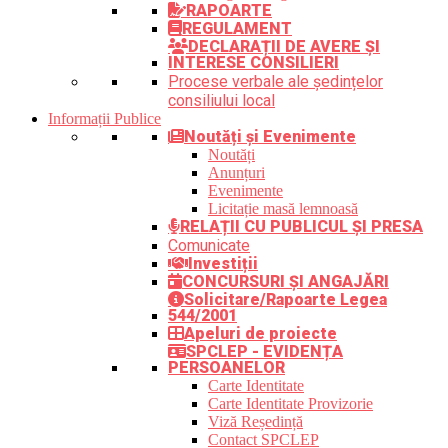
RAPOARTE
REGULAMENT
DECLARAȚII DE AVERE ȘI
INTERESE CONSILIERI
Procese verbale ale ședințelor
consiliului local
Informații Publice
Noutăți și Evenimente
Noutăți
Anunțuri
Evenimente
Licitație masă lemnoasă
RELAȚII CU PUBLICUL ȘI PRESA
Comunicate
Investiții
CONCURSURI ȘI ANGAJĂRI
Solicitare/Rapoarte Legea
544/2001
Apeluri de proiecte
SPCLEP - EVIDENȚA
PERSOANELOR
Carte Identitate
Carte Identitate Provizorie
Viză Reședință
Contact SPCLEP