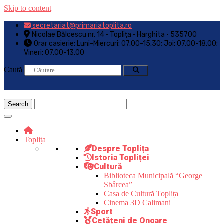
Skip to content
secretariat@primariatoplita.ro
Nicolae Bălcescu nr. 14 • Toplița • Harghita • 535700
Orar casierie: Luni-Miercuri: 07.00-15.30; Joi: 07.00-18.00;
Vineri: 07.00-13.00
Caută
Toplița
Despre Toplița
Istoria Topliței
Cultură
Biblioteca Municipală “George
Sbârcea”
Casa de Cultură Toplița
Cinema 3D Calimani
Sport
Cetățeni de Onoare