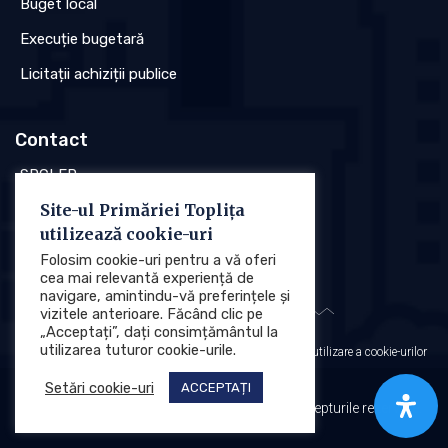
Buget local
Execuție bugetară
Licitații achiziții publice
Contact
SPCLEP
Site-ul Primăriei Toplița
Stare civilă
utilizează cookie-uri
Poliția locală
Folosim cookie-uri pentru a vă oferi
cea mai relevantă experiență de
navigare, amintindu-vă preferințele și
vizitele anterioare. Făcând clic pe
„Acceptați”, dați consimțământul la
utilizarea tuturor cookie-urile.
Protecția datelor cu caracter personal (GDPR)
Politica de utilizare a cookie-urilor
Setări cookie-uri
ACCEPTAȚI
Primăria Municipiului Toplița © 2025. Toate drepturile rezervate.