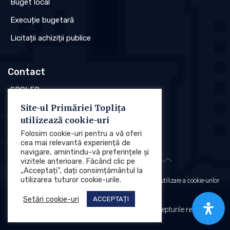
Buget local
Execuție bugetară
Licitații achiziții publice
Contact
SPCLEP
Site-ul Primăriei Toplița
Stare civilă
utilizează cookie-uri
Poliția locală
Folosim cookie-uri pentru a vă oferi
cea mai relevantă experiență de
navigare, amintindu-vă preferințele și
vizitele anterioare. Făcând clic pe
„Acceptați”, dați consimțământul la
utilizarea tuturor cookie-urile.
Protecția datelor cu caracter personal (GDPR)
Politica de utilizare a cookie-urilor
Setări cookie-uri
ACCEPTAȚI
Primăria Municipiului Toplița © 2025. Toate drepturile rezervate.