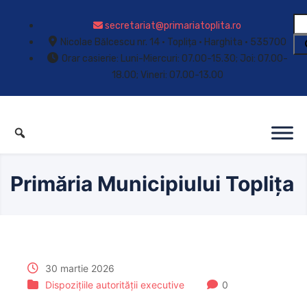
secretariat@primariatoplita.ro
Nicolae Bălcescu nr. 14 • Toplița • Harghita • 535700
Orar casierie: Luni-Miercuri: 07.00-15.30; Joi: 07.00-
18.00; Vineri: 07.00-13.00
Primăria Municipiului Toplița
30 martie 2026
Dispozițiile autorității executive
0