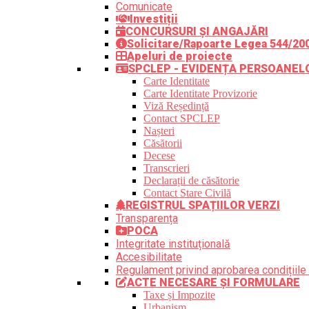
Comunicate
Investiții
CONCURSURI ȘI ANGAJĂRI
Solicitare/Rapoarte Legea 544/20
Apeluri de proiecte
SPCLEP - EVIDENȚA PERSOANEL
Carte Identitate
Carte Identitate Provizorie
Viză Reședință
Contact SPCLEP
Nașteri
Căsătorii
Decese
Transcrieri
Declarații de căsătorie
Contact Stare Civilă
REGISTRUL SPAȚIILOR VERZI
Transparența
POCA
Integritate instituțională
Accesibilitate
Regulament privind aprobarea condițiile 
ACTE NECESARE ȘI FORMULARE
Taxe și Impozite
Urbanism