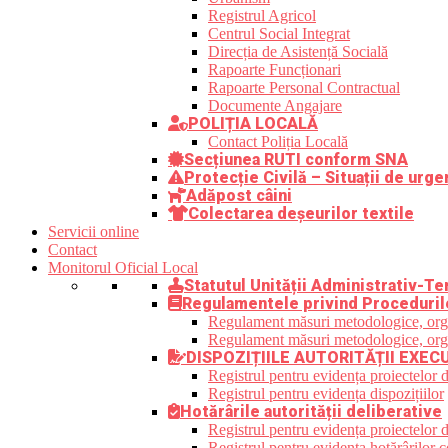
Registrul Agricol
Centrul Social Integrat
Direcția de Asistență Socială
Rapoarte Funcționari
Rapoarte Personal Contractual
Documente Angajare
POLIȚIA LOCALĂ
Contact Poliția Locală
Secțiunea RUTI conform SNA
Protecție Civilă – Situații de urge
Adăpost câini
Colectarea deșeurilor textile
Servicii online
Contact
Monitorul Oficial Local
Statutul Unității Administrativ-Ter
Regulamentele privind Proceduril
Regulament măsuri metodologice, organi
Regulament măsuri metodologice, organi
DISPOZIȚIILE AUTORITĂȚII EXEC
Registrul pentru evidența proiectelor d
Registrul pentru evidența dispozițiilor
Hotărârile autorității deliberative
Registrul pentru evidența proiectelor de
Registrul pentru evidența hotărârilor co