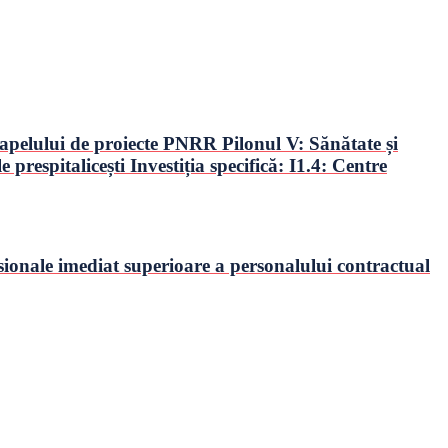
elului de proiecte PNRR Pilonul V: Sănătate și
spitalicești Investiția specifică: I1.4: Centre
ionale imediat superioare a personalului contractual