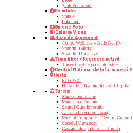
Licee
Școli Postliceale
Sănătate
Spitale
Policlinici
Galerie Foto
Galerie Video
Baze de Agrement
Centru Wellness – Băile Banffy
Ștrandul Bánffy
Ștrandul Urmánczy
Timp liber / Recreere activă
Trasee turistice şi cicloturistice
Centrul Național de Informare si P
Harta
PUG-GIS
Harta digitală a municipiului Toplița
Turism
Mânăstirea Sf. Ilie
Manastirea Doamnei
Schitul Gura Izvorului
Altar cu belvedere Tarnița
Muzeul Etnografic – Centrul Cultural 
Castelul Urmánczy
Cascada de apă termală Toplița