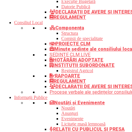
Execuție Bugetară
Datorie Publică
DECLARAȚII DE AVERE ȘI INTER
REGULAMENT
Consiliul Local
Componența
Structura
Comisii de specialitate
PROIECTE CLM
Minute ședințe ale consiliului loca
ȘEDINȚE CLM LIVE
HOTĂRÂRI ADOPTATE
INSTITUȚII SUBORDONATE
Registrul Agricol
RAPOARTE
REGULAMENT
DECLARAȚII DE AVERE ȘI INTERE
Procese verbale ale ședințelor consiliulu
Informații Publice
Noutăți și Evenimente
Noutăți
Anunțuri
Evenimente
Licitație masă lemnoasă
RELAȚII CU PUBLICUL ȘI PRESA