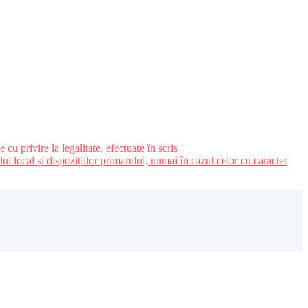
u privire la legalitate, efectuate în scris
ui local și dispozițiilor primarului, numai în cazul celor cu caracter