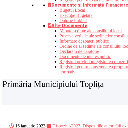
Documente și Informații Financiar
Bugetul Local
Execuție Bugetară
Datorie Publică
Alte Documente
Minute ședințe ale consiliului local
Procese verbale ale ședințelor consiliu
Informare dezbateri publice
Ordine de zi ședințe ale consiliului loc
Declarații de căsătorie
Documente de interes public
Registrul privind înregistrarea refuzur
Registrul pentru consemnarea propunerilo
normativ
Primăria Municipiului Toplița
16 ianuarie 2023
Dispoziții-2023
,
Dispozițiile autorității ex