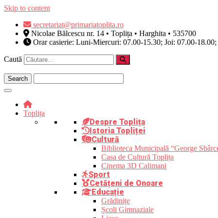
Skip to content
secretariat@primariatoplita.ro
Nicolae Bălcescu nr. 14 • Toplița • Harghita • 535700
Orar casierie: Luni-Miercuri: 07.00-15.30; Joi: 07.00-18.00;
Caută
Toplița
Despre Toplița
Istoria Topliței
Cultură
Biblioteca Municipală “George Sbârc
Casa de Cultură Toplița
Cinema 3D Calimani
Sport
Cetățeni de Onoare
Educație
Grădinițe
Școli Gimnaziale