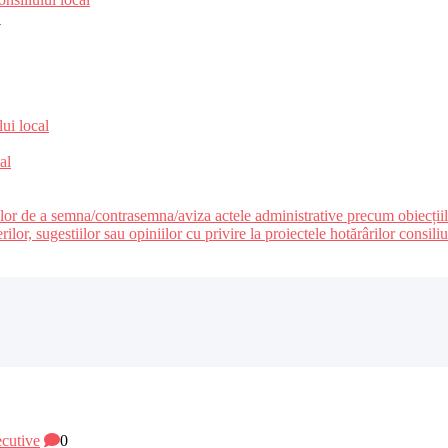
e
lui local
al
ilor de a semna/contrasemna/aviza actele administrative precum obiecțiile c
r, sugestiilor sau opiniilor cu privire la proiectele hotărârilor consiliul
ecutive
0