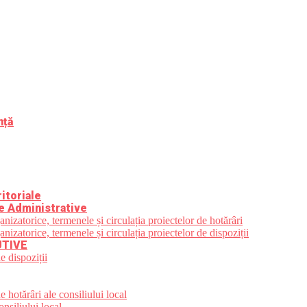
nță
itoriale
e Administrative
zatorice, termenele și circulația proiectelor de hotărâri
zatorice, termenele și circulația proiectelor de dispoziții
UTIVE
e dispoziții
 hotărâri ale consiliului local
nsiliului local