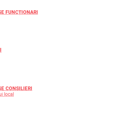
ESE FUNCȚIONARI
l
SE CONSILIERI
i local