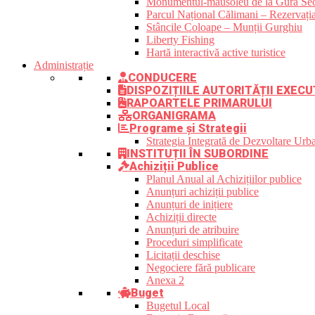
Monumentul-mausoleu de la Gura Sec
Parcul Național Călimani – Rezervația
Stâncile Coloape – Munții Gurghiu
Liberty Fishing
Hartă interactivă active turistice
Administrație
CONDUCERE
DISPOZIȚIILE AUTORITĂȚII EXECU
RAPOARTELE PRIMARULUI
ORGANIGRAMA
Programe și Strategii
Strategia Integrată de Dezvoltare Ur
INSTITUȚII ÎN SUBORDINE
Achiziții Publice
Planul Anual al Achizițiilor publice
Anunțuri achiziții publice
Anunțuri de inițiere
Achiziții directe
Anunțuri de atribuire
Proceduri simplificate
Licitații deschise
Negociere fără publicare
Anexa 2
Buget
Bugetul Local