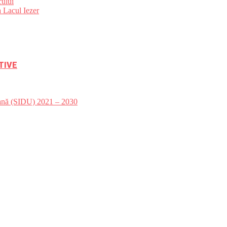
ului
 Lacul Iezer
TIVE
bană (SIDU) 2021 – 2030