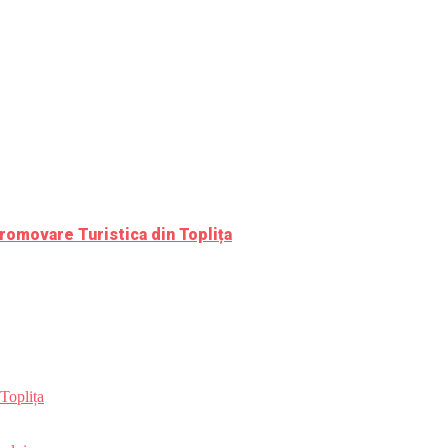
romovare Turistica din Toplița
Toplița