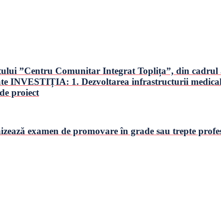
 ”Centru Comunitar Integrat Toplița”, din cadrul ap
NVESTIȚIA: 1. Dezvoltarea infrastructurii medicale pre
de proiect
nizează examen de promovare în grade sau trepte profes