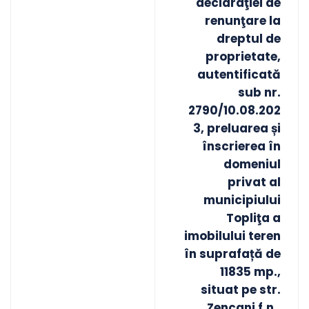
declaraţiei de
renunţare la
dreptul de
proprietate,
autentificată
sub nr.
2790/10.08.202
3, preluarea și
înscrierea în
domeniul
privat al
municipiului
Topliţa a
imobilului teren
în suprafață de
11835 mp.,
situat pe str.
Zencani f.n.,