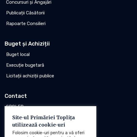
Concursuri și Angajări
Publicații Căsătorii
Rapoarte Consilieri
Buget și Achiziții
Buget local
Execuție bugetară
Licitații achiziții publice
Contact
SPCLEP
Site-ul Primăriei Toplița
Stare civilă
utilizează cookie-uri
Poliția locală
Folosim cookie-uri pentru a vă oferi