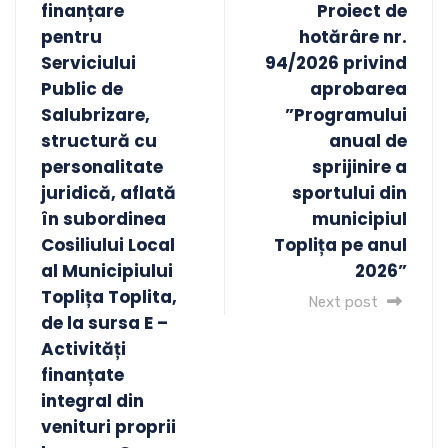
finanțare
Proiect de
pentru
hotărâre nr.
Serviciului
94/2026 privind
Public de
aprobarea
Salubrizare,
”Programului
structură cu
anual de
personalitate
sprijinire a
juridică, aflată
sportului din
în subordinea
municipiul
Cosiliului Local
Toplița pe anul
al Municipiului
2026”
Toplița Toplita,
Next post
de la sursa E –
Activități
finanțate
integral din
venituri proprii