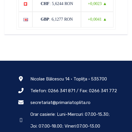
CHF
: 5,6244 RON
+0,0023 ▲
GBP
: 6,1277 RON
+0,0041 ▲
Nicolae Bălcescu 14 • Toplița • 535700
Telefon: 0266 341 871 / Fax: 0266 341 772
secretariat@primariatoplita.ro
Orar casierie: Luni-Miercuri: 07.00-15.30;
Joi: 07.00-18.00; Vineri:07.00-13.00