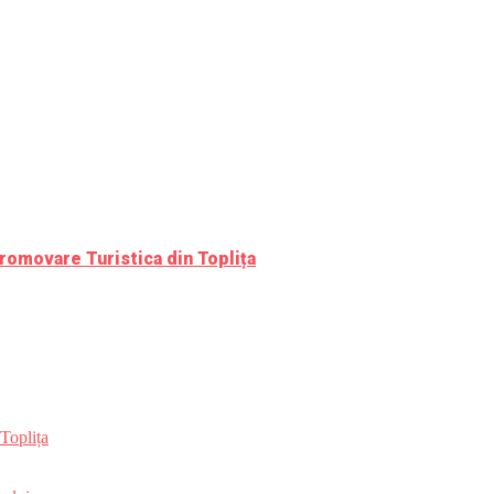
romovare Turistica din Toplița
Toplița