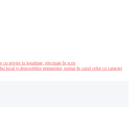
u privire la legalitate, efectuate în scris
ui local și dispozițiilor primarului, numai în cazul celor cu caracter