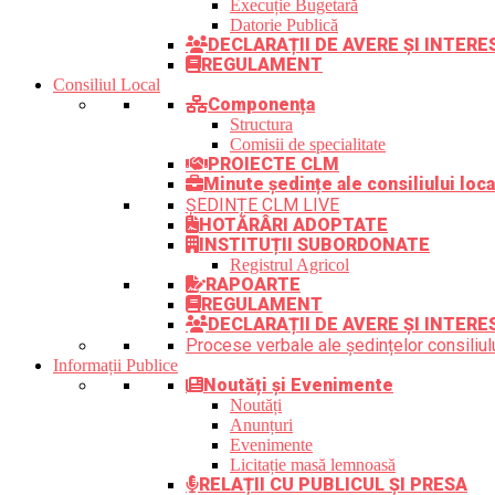
Execuție Bugetară
Datorie Publică
DECLARAȚII DE AVERE ȘI INTER
REGULAMENT
Consiliul Local
Componența
Structura
Comisii de specialitate
PROIECTE CLM
Minute ședințe ale consiliului loca
ȘEDINȚE CLM LIVE
HOTĂRÂRI ADOPTATE
INSTITUȚII SUBORDONATE
Registrul Agricol
RAPOARTE
REGULAMENT
DECLARAȚII DE AVERE ȘI INTERE
Procese verbale ale ședințelor consiliulu
Informații Publice
Noutăți și Evenimente
Noutăți
Anunțuri
Evenimente
Licitație masă lemnoasă
RELAȚII CU PUBLICUL ȘI PRESA