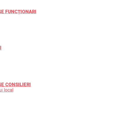
ESE FUNCȚIONARI
l
SE CONSILIERI
i local