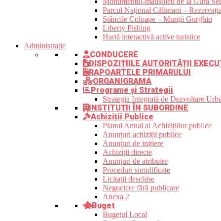
Monumentul-mausoleu de la Gura Sec
Parcul Național Călimani – Rezervația
Stâncile Coloape – Munții Gurghiu
Liberty Fishing
Hartă interactivă active turistice
Administrație
CONDUCERE
DISPOZIȚIILE AUTORITĂȚII EXECU
RAPOARTELE PRIMARULUI
ORGANIGRAMA
Programe și Strategii
Strategia Integrată de Dezvoltare Ur
INSTITUȚII ÎN SUBORDINE
Achiziții Publice
Planul Anual al Achizițiilor publice
Anunțuri achiziții publice
Anunțuri de inițiere
Achiziții directe
Anunțuri de atribuire
Proceduri simplificate
Licitații deschise
Negociere fără publicare
Anexa 2
Buget
Bugetul Local