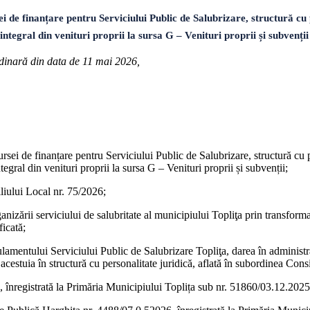
inanțare pentru Serviciului Public de Salubrizare, structură cu per
 integral din venituri proprii la sursa G – Venituri proprii și subvenții
ordinară din data de 11 mai 2026,
sei de finanțare pentru Serviciului Public de Salubrizare, structură cu p
tegral din venituri proprii la sursa G – Venituri proprii și subvenții;
iliului Local nr. 75/2026;
izării serviciului de salubritate al municipiului Topliţa prin transforma
ficată;
mentului Serviciului Public de Salubrizare Topliţa, darea în administrare
cestuia în structură cu personalitate juridică, aflată în subordinea Consi
 înregistrată la Primăria Municipiului Toplița sub nr. 51860/03.12.2025, 