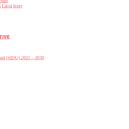
ului
 Lacul Iezer
TIVE
bană (SIDU) 2021 – 2030