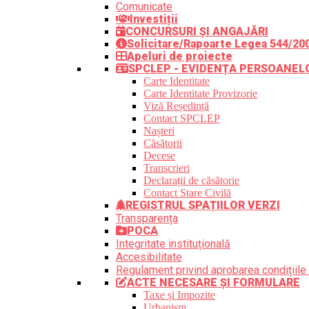
Comunicate
Investiții
CONCURSURI ȘI ANGAJĂRI
Solicitare/Rapoarte Legea 544/20
Apeluri de proiecte
SPCLEP - EVIDENȚA PERSOANEL
Carte Identitate
Carte Identitate Provizorie
Viză Reședință
Contact SPCLEP
Nașteri
Căsătorii
Decese
Transcrieri
Declarații de căsătorie
Contact Stare Civilă
REGISTRUL SPAȚIILOR VERZI
Transparența
POCA
Integritate instituțională
Accesibilitate
Regulament privind aprobarea condițiile 
ACTE NECESARE ȘI FORMULARE
Taxe și Impozite
Urbanism