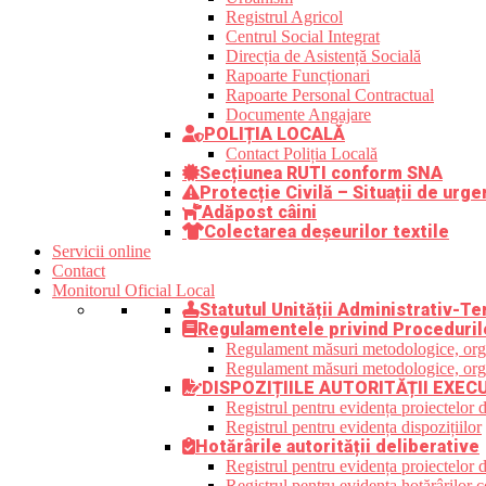
Registrul Agricol
Centrul Social Integrat
Direcția de Asistență Socială
Rapoarte Funcționari
Rapoarte Personal Contractual
Documente Angajare
POLIȚIA LOCALĂ
Contact Poliția Locală
Secțiunea RUTI conform SNA
Protecție Civilă – Situații de urge
Adăpost câini
Colectarea deșeurilor textile
Servicii online
Contact
Monitorul Oficial Local
Statutul Unității Administrativ-Ter
Regulamentele privind Proceduril
Regulament măsuri metodologice, organi
Regulament măsuri metodologice, organi
DISPOZIȚIILE AUTORITĂȚII EXEC
Registrul pentru evidența proiectelor d
Registrul pentru evidența dispozițiilor
Hotărârile autorității deliberative
Registrul pentru evidența proiectelor de
Registrul pentru evidența hotărârilor co