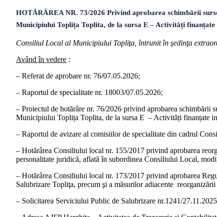
HOTĂRÂREA NR. 73/2026 Privind aprobarea schimbării sursei de f
Municipiului Toplița Toplita, de la sursa E – Activități finanțate
Consiliul Local al Municipiului Topliţa, întrunit în şedinţa extra
Având în vedere
:
– Referat de aprobare nr. 76/07.05.2026;
– Raportul de specialitate nr. 18003/07.05.2026;
– Proiectul de hotărâre nr. 76/2026 privind aprobarea schimbării sur
Municipiului Toplița Toplita, de la sursa E – Activități finanțate in
– Raportul de avizare al comisiilor de specialitate din cadrul Cons
– Hotărârea Consiliului local nr. 155/2017 privind aprobarea reorgan
personalitate juridică, aflată în subordinea Consiliului Local, modi
– Hotărârea Consiliului local nr. 173/2017 privind aprobarea Regula
Salubrizare Topliţa, precum şi a măsurilor adiacente reorganizării a
– Solicitarea Serviciului Public de Salubrizare nr.1241/27.11.2025,