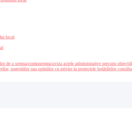
e
lui local
al
ilor de a semna/contrasemna/aviza actele administrative precum obiecțiile c
r, sugestiilor sau opiniilor cu privire la proiectele hotărârilor consiliul