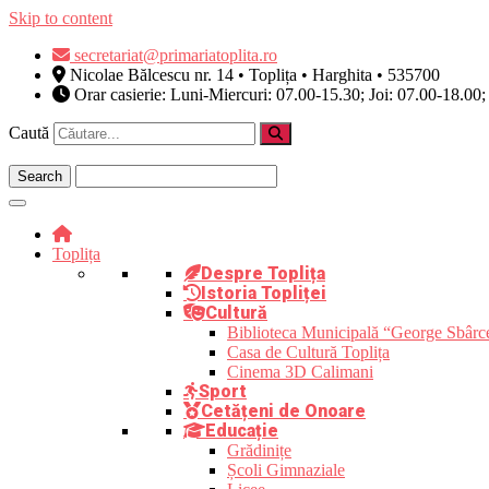
Skip to content
secretariat@primariatoplita.ro
Nicolae Bălcescu nr. 14 • Toplița • Harghita • 535700
Orar casierie: Luni-Miercuri: 07.00-15.30; Joi: 07.00-18.00;
Caută
Toplița
Despre Toplița
Istoria Topliței
Cultură
Biblioteca Municipală “George Sbârc
Casa de Cultură Toplița
Cinema 3D Calimani
Sport
Cetățeni de Onoare
Educație
Grădinițe
Școli Gimnaziale