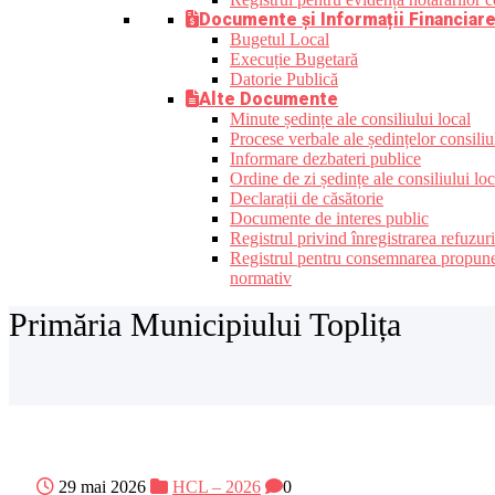
Documente și Informații Financiar
Bugetul Local
Execuție Bugetară
Datorie Publică
Alte Documente
Minute ședințe ale consiliului local
Procese verbale ale ședințelor consiliu
Informare dezbateri publice
Ordine de zi ședințe ale consiliului loc
Declarații de căsătorie
Documente de interes public
Registrul privind înregistrarea refuzur
Registrul pentru consemnarea propunerilo
normativ
Primăria Municipiului Toplița
29 mai 2026
HCL – 2026
0