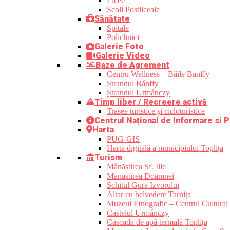
Licee
Școli Postliceale
Sănătate
Spitale
Policlinici
Galerie Foto
Galerie Video
Baze de Agrement
Centru Wellness – Băile Banffy
Ștrandul Bánffy
Ștrandul Urmánczy
Timp liber / Recreere activă
Trasee turistice şi cicloturistice
Centrul Național de Informare si P
Harta
PUG-GIS
Harta digitală a municipiului Toplița
Turism
Mânăstirea Sf. Ilie
Manastirea Doamnei
Schitul Gura Izvorului
Altar cu belvedere Tarnița
Muzeul Etnografic – Centrul Cultural 
Castelul Urmánczy
Cascada de apă termală Toplița