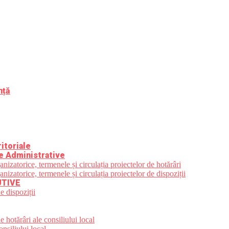
nță
itoriale
e Administrative
zatorice, termenele și circulația proiectelor de hotărâri
zatorice, termenele și circulația proiectelor de dispoziții
UTIVE
e dispoziții
 hotărâri ale consiliului local
nsiliului local