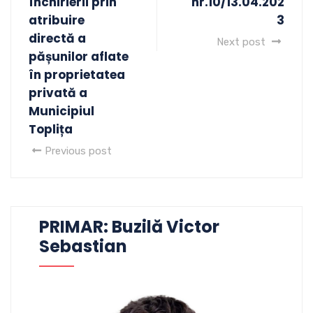
închirierii prin
nr.10/13.04.202
atribuire
3
directă a
Next post
pășunilor aflate
în proprietatea
privată a
Municipiul
Toplița
Previous post
PRIMAR: Buzilă Victor
Sebastian