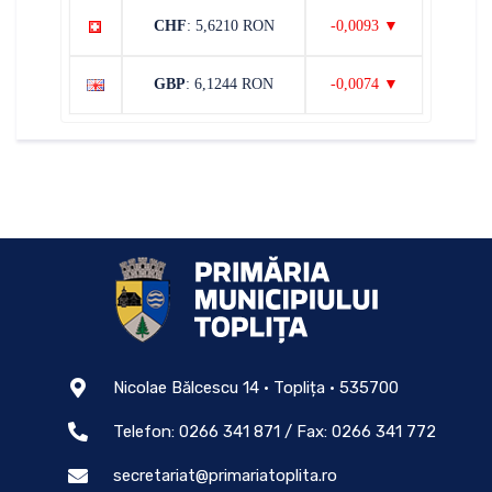
CHF
: 5,6210 RON
-0,0093 ▼
GBP
: 6,1244 RON
-0,0074 ▼
Nicolae Bălcescu 14 • Toplița • 535700
Telefon: 0266 341 871 / Fax: 0266 341 772
secretariat@primariatoplita.ro