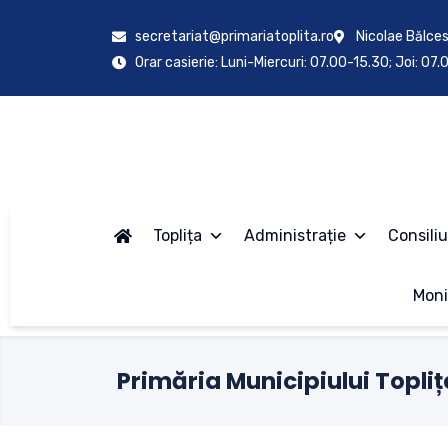
secretariat@primariatoplita.ro
Nicolae Bălces
Orar casierie: Luni-Miercuri: 07.00-15.30; Joi: 07
Toplița
Administrație
Consiliu
Moni
Primăria Municipiului Topliț