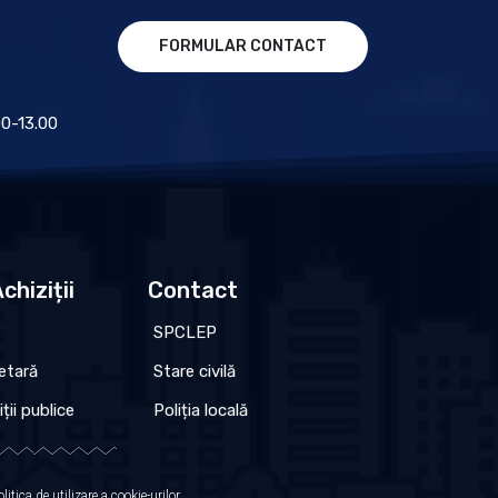
FORMULAR CONTACT
.00-13.00
chiziții
Contact
SPCLEP
etară
Stare civilă
iții publice
Poliția locală
olitica de utilizare a cookie-urilor