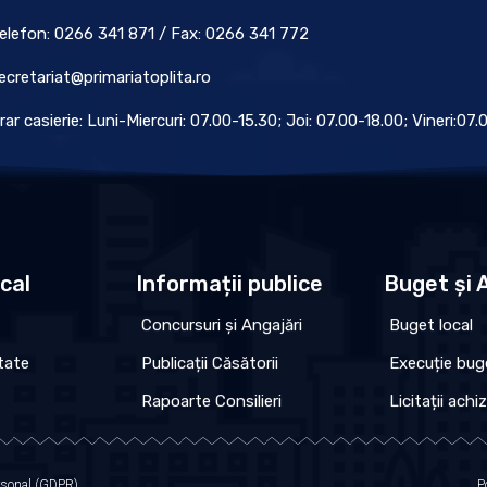
elefon: 0266 341 871 / Fax: 0266 341 772
ecretariat@primariatoplita.ro
rar casierie: Luni-Miercuri: 07.00-15.30; Joi: 07.00-18.00; Vineri:07
ocal
Informații publice
Buget și A
Concursuri și Angajări
Buget local
tate
Publicații Căsătorii
Execuție bug
Rapoarte Consilieri
Licitații achiz
ersonal (GDPR)
P