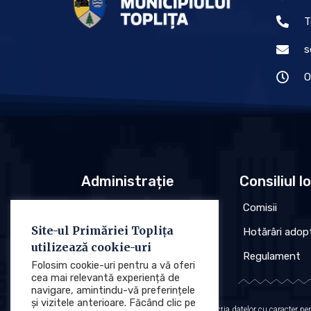
T
s
O
Administrație
Consiliul l
Conducere
Comisii
Site-ul Primăriei Toplița
Organigrama
Hotărâri adop
utilizează cookie-uri
Regulament
Regulament
Folosim cookie-uri pentru a vă oferi
cea mai relevantă experiență de
navigare, amintindu-vă preferințele
și vizitele anterioare. Făcând clic pe
Protecția datelor cu caracter p