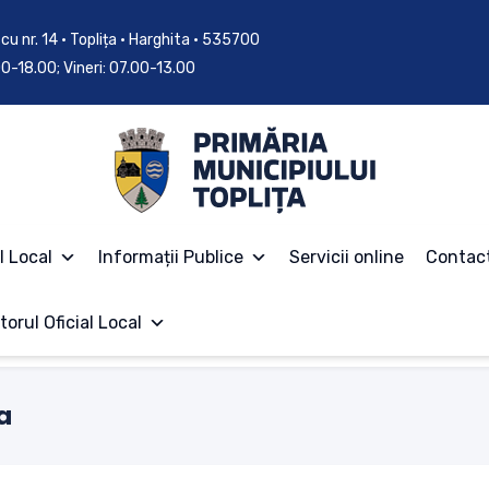
cu nr. 14 • Toplița • Harghita • 535700
.00-18.00; Vineri: 07.00-13.00
l Local
Informații Publice
Servicii online
Contac
torul Oficial Local
a