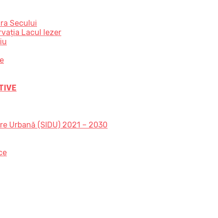
ra Secului
vația Lacul Iezer
iu
ce
TIVE
are Urbană (SIDU) 2021 – 2030
ce