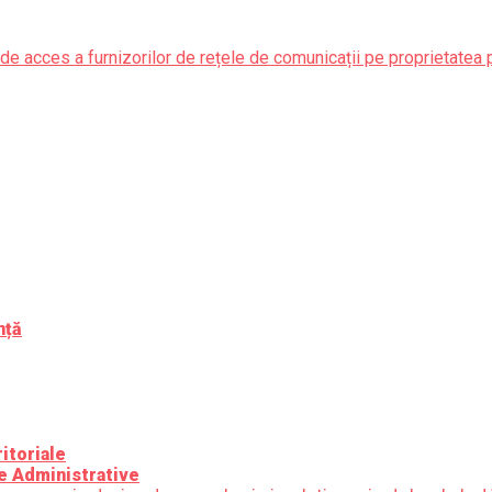
de acces a furnizorilor de rețele de comunicații pe proprietatea 
nță
itoriale
e Administrative