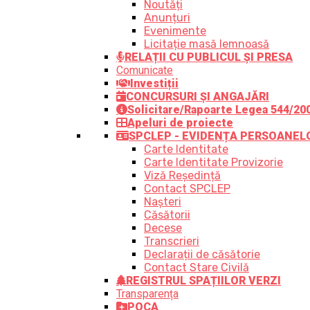
Noutăți
Anunțuri
Evenimente
Licitație masă lemnoasă
RELAȚII CU PUBLICUL ȘI PRESA
Comunicate
Investiții
CONCURSURI ȘI ANGAJĂRI
Solicitare/Rapoarte Legea 544/20
Apeluri de proiecte
SPCLEP - EVIDENȚA PERSOANEL
Carte Identitate
Carte Identitate Provizorie
Viză Reședință
Contact SPCLEP
Nașteri
Căsătorii
Decese
Transcrieri
Declarații de căsătorie
Contact Stare Civilă
REGISTRUL SPAȚIILOR VERZI
Transparența
POCA