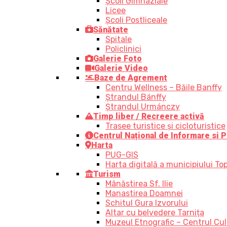
Școli Gimnaziale
Licee
Școli Postliceale
Sănătate
Spitale
Policlinici
Galerie Foto
Galerie Video
Baze de Agrement
Centru Wellness – Băile Banffy
Ștrandul Bánffy
Ștrandul Urmánczy
Timp liber / Recreere activă
Trasee turistice şi cicloturistice
Centrul Național de Informare si P
Harta
PUG-GIS
Harta digitală a municipiului Top
Turism
Mânăstirea Sf. Ilie
Manastirea Doamnei
Schitul Gura Izvorului
Altar cu belvedere Tarnița
Muzeul Etnografic – Centrul Cult