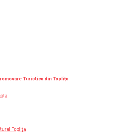
romovare Turistica din Toplița
lița
ural Toplița