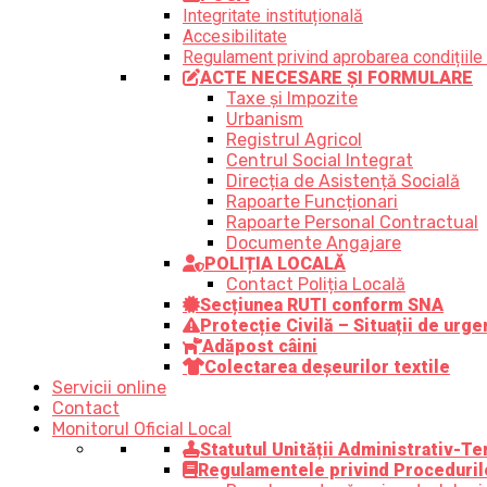
Integritate instituțională
Accesibilitate
Regulament privind aprobarea condițiile 
ACTE NECESARE ȘI FORMULARE
Taxe și Impozite
Urbanism
Registrul Agricol
Centrul Social Integrat
Direcția de Asistență Socială
Rapoarte Funcționari
Rapoarte Personal Contractual
Documente Angajare
POLIȚIA LOCALĂ
Contact Poliția Locală
Secțiunea RUTI conform SNA
Protecție Civilă – Situații de urge
Adăpost câini
Colectarea deșeurilor textile
Servicii online
Contact
Monitorul Oficial Local
Statutul Unității Administrativ-Ter
Regulamentele privind Proceduril