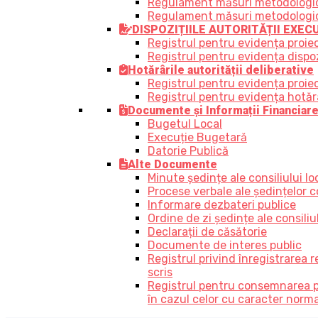
Regulament măsuri metodologice,
Regulament măsuri metodologice, 
DISPOZIȚIILE AUTORITĂȚII EXEC
Registrul pentru evidența proiec
Registrul pentru evidența dispozi
Hotărârile autorității deliberative
Registrul pentru evidența proiect
Registrul pentru evidența hotărâr
Documente și Informații Financiar
Bugetul Local
Execuție Bugetară
Datorie Publică
Alte Documente
Minute ședințe ale consiliului lo
Procese verbale ale ședințelor co
Informare dezbateri publice
Ordine de zi ședințe ale consiliul
Declarații de căsătorie
Documente de interes public
Registrul privind înregistrarea 
scris
Registrul pentru consemnarea prop
în cazul celor cu caracter norm