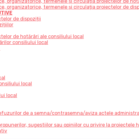
 organizatorice, termenele și circulația proiectelor de hot
organizatorice, termenele și circulația proiectelor de disp
UTIVE
telor de dispoziții
țiilor
elor de hotărâri ale consiliului local
ilor consiliului local
e
cal
nsiliului local
ui local
refuzurilor de a semna/contrasemna/aviza actele administrati
unerilor, sugestiilor sau opiniilor cu privire la proiectele hot
ativ