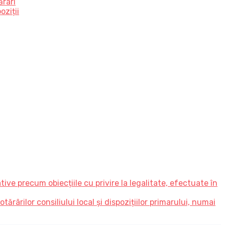
ărâri
oziții
ve precum obiecțiile cu privire la legalitate, efectuate în
ărârilor consiliului local și dispozițiilor primarului, numai