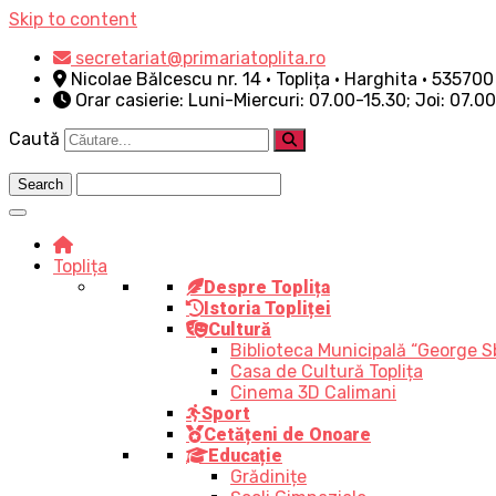
Skip to content
secretariat@primariatoplita.ro
Nicolae Bălcescu nr. 14 • Toplița • Harghita • 535700
Orar casierie: Luni-Miercuri: 07.00-15.30; Joi: 07.0
Caută
Toplița
Despre Toplița
Istoria Topliței
Cultură
Biblioteca Municipală “George S
Casa de Cultură Toplița
Cinema 3D Calimani
Sport
Cetățeni de Onoare
Educație
Grădinițe