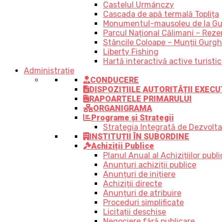
Castelul Urmánczy
Cascada de apă termală Toplița
Monumentul-mausoleu de la Gu
Parcul Național Călimani – Rezer
Stâncile Coloape – Munții Gurgh
Liberty Fishing
Hartă interactivă active turisti
Administrație
CONDUCERE
DISPOZIȚIILE AUTORITĂȚII EXECU
RAPOARTELE PRIMARULUI
ORGANIGRAMA
Programe și Strategii
Strategia Integrată de Dezvolt
INSTITUȚII ÎN SUBORDINE
Achiziții Publice
Planul Anual al Achizițiilor publi
Anunțuri achiziții publice
Anunțuri de inițiere
Achiziții directe
Anunțuri de atribuire
Proceduri simplificate
Licitații deschise
Negociere fără publicare