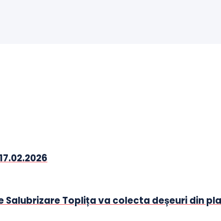
17.02.2026
de Salubrizare Toplița va colecta deșeuri din pla