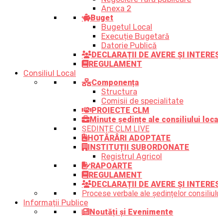
Anexa 2
Buget
Bugetul Local
Execuție Bugetară
Datorie Publică
DECLARAȚII DE AVERE ȘI INTER
REGULAMENT
Consiliul Local
Componența
Structura
Comisii de specialitate
PROIECTE CLM
Minute ședințe ale consiliului loca
ȘEDINȚE CLM LIVE
HOTĂRÂRI ADOPTATE
INSTITUȚII SUBORDONATE
Registrul Agricol
RAPOARTE
REGULAMENT
DECLARAȚII DE AVERE ȘI INTERE
Procese verbale ale ședințelor consiliulu
Informații Publice
Noutăți și Evenimente