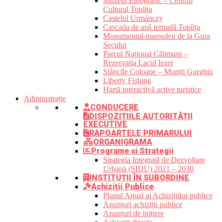
Muzeul Etnografic – Centrul
Cultural Toplița
Castelul Urmánczy
Cascada de apă termală Toplița
Monumentul-mausoleu de la Gura
Secului
Parcul Național Călimani –
Rezervația Lacul Iezer
Stâncile Coloape – Munții Gurghiu
Liberty Fishing
Hartă interactivă active turistice
Administrație
CONDUCERE
DISPOZIȚIILE AUTORITĂȚII
EXECUTIVE
RAPOARTELE PRIMARULUI
ORGANIGRAMA
Programe și Strategii
Strategia Integrată de Dezvoltare
Urbană (SIDU) 2021 – 2030
INSTITUȚII ÎN SUBORDINE
Achiziții Publice
Planul Anual al Achizițiilor publice
Anunțuri achiziții publice
Anunțuri de inițiere