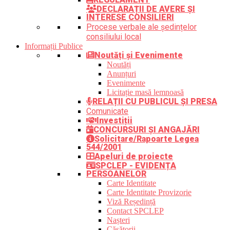
DECLARAȚII DE AVERE ȘI
INTERESE CONSILIERI
Procese verbale ale ședințelor
consiliului local
Informații Publice
Noutăți și Evenimente
Noutăți
Anunțuri
Evenimente
Licitație masă lemnoasă
RELAȚII CU PUBLICUL ȘI PRESA
Comunicate
Investiții
CONCURSURI ȘI ANGAJĂRI
Solicitare/Rapoarte Legea
544/2001
Apeluri de proiecte
SPCLEP - EVIDENȚA
PERSOANELOR
Carte Identitate
Carte Identitate Provizorie
Viză Reședință
Contact SPCLEP
Nașteri
Căsătorii