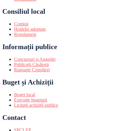
Consiliul local
Comisii
Hotărâri adoptate
Regulament
Informații publice
Concursuri și Angajări
Publicații Căsătorii
Rapoarte Consilieri
Buget și Achiziții
Buget local
Execuție bugetară
Licitații achiziții publice
Contact
SPCLEP