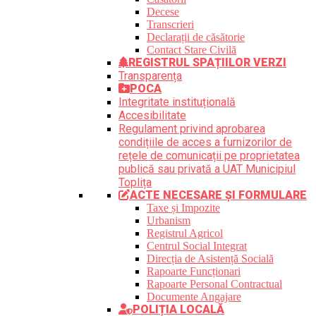
Decese
Transcrieri
Declarații de căsătorie
Contact Stare Civilă
REGISTRUL SPAȚIILOR VERZI
Transparența
POCA
Integritate instituțională
Accesibilitate
Regulament privind aprobarea
condițiile de acces a furnizorilor de
rețele de comunicații pe proprietatea
publică sau privată a UAT Municipiul
Toplița
ACTE NECESARE ȘI FORMULARE
Taxe și Impozite
Urbanism
Registrul Agricol
Centrul Social Integrat
Direcția de Asistență Socială
Rapoarte Funcționari
Rapoarte Personal Contractual
Documente Angajare
POLIȚIA LOCALĂ