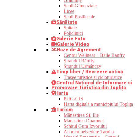
Grădinițe
Școli Gimnaziale
Licee
Școli Postliceale
Sănătate
Spitale
Policlinici
Galerie Foto
Galerie Video
Baze de Agrement
Centru Wellness – Băile Banffy
Ștrandul Bánffy
Ștrandul Urmánczy
Timp liber / Recreere activă
Trasee turistice şi cicloturistice
Centrul Național de Informare si
Promovare Turistica din Toplița
Harta
PUG-GIS
Harta digitală a municipiului Toplița
Turism
Mânăstirea Sf. Ilie
Manastirea Doamnei
Schitul Gura Izvorului
Altar cu belvedere Tarnița