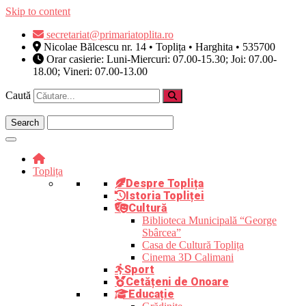
Skip to content
secretariat@primariatoplita.ro
Nicolae Bălcescu nr. 14 • Toplița • Harghita • 535700
Orar casierie: Luni-Miercuri: 07.00-15.30; Joi: 07.00-
18.00; Vineri: 07.00-13.00
Caută
Toplița
Despre Toplița
Istoria Topliței
Cultură
Biblioteca Municipală “George
Sbârcea”
Casa de Cultură Toplița
Cinema 3D Calimani
Sport
Cetățeni de Onoare
Educație