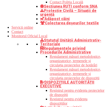
Contact Poliția Locală
Secțiunea RUTI conform SNA
Protecție Civilă – Situații de
urgență
Adăpost câini
Colectarea deșeurilor textile
Servicii online
Contact
Monitorul Oficial Local
Statutul Unității Administrativ-
Teritoriale
Regulamentele privind
Procedurile Administrative
Regulament măsuri metodologice,
organizatorice, termenele și
circulația proiectelor de hotărâri
Regulament măsuri metodologice,
organizatorice, termenele și
circulația proiectelor de dispoziții
DISPOZIȚIILE AUTORITĂȚII
EXECUTIVE
Registrul pentru evidența proiectelor
de dispoziții
Registrul pentru evidența
dispozițiilor