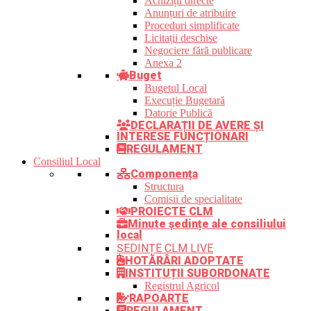
Achiziții directe
Anunțuri de atribuire
Proceduri simplificate
Licitații deschise
Negociere fără publicare
Anexa 2
Buget
Bugetul Local
Execuție Bugetară
Datorie Publică
DECLARAȚII DE AVERE ȘI
INTERESE FUNCȚIONARI
REGULAMENT
Consiliul Local
Componența
Structura
Comisii de specialitate
PROIECTE CLM
Minute ședințe ale consiliului
local
ȘEDINȚE CLM LIVE
HOTĂRÂRI ADOPTATE
INSTITUȚII SUBORDONATE
Registrul Agricol
RAPOARTE
REGULAMENT