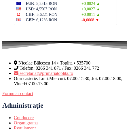
EUR
: 5,2513 RON
+0,0024 ▲
USD
: 4,5507 RON
+0,0027 ▲
CHF
: 5,6221 RON
+0,0011 ▲
GBP
: 6,1236 RON
-0,0008 ▼
Nicolae Bălcescu 14 • Toplița • 535700
Telefon: 0266 341 871 / Fax: 0266 341 772
secretariat@primariatoplita.ro
Orar casierie: Luni-Miercuri: 07.00-15.30; Joi: 07.00-18.00;
Vineri:07.00-13.00
Formular contact
Administrație
Conducere
Organigrama
Regulament