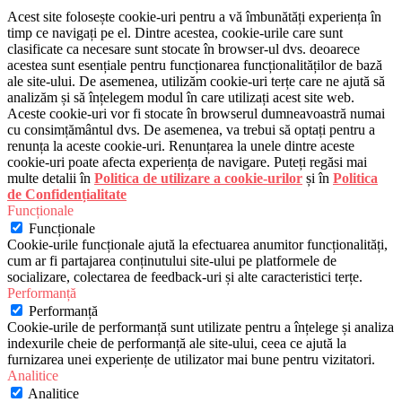
Acest site folosește cookie-uri pentru a vă îmbunătăți experiența în
timp ce navigați pe el. Dintre acestea, cookie-urile care sunt
clasificate ca necesare sunt stocate în browser-ul dvs. deoarece
acestea sunt esențiale pentru funcționarea funcționalităților de bază
ale site-ului. De asemenea, utilizăm cookie-uri terțe care ne ajută să
analizăm și să înțelegem modul în care utilizați acest site web.
Aceste cookie-uri vor fi stocate în browserul dumneavoastră numai
cu consimțământul dvs. De asemenea, va trebui să optați pentru a
renunța la aceste cookie-uri. Renunțarea la unele dintre aceste
cookie-uri poate afecta experiența de navigare. Puteți regăsi mai
multe detalii în
Politica de utilizare a cookie-urilor
și în
Politica
de Confidențialitate
Funcționale
Funcționale
Cookie-urile funcționale ajută la efectuarea anumitor funcționalități,
cum ar fi partajarea conținutului site-ului pe platformele de
socializare, colectarea de feedback-uri și alte caracteristici terțe.
Performanță
Performanță
Cookie-urile de performanță sunt utilizate pentru a înțelege și analiza
indexurile cheie de performanță ale site-ului, ceea ce ajută la
furnizarea unei experiențe de utilizator mai bune pentru vizitatori.
Analitice
Analitice