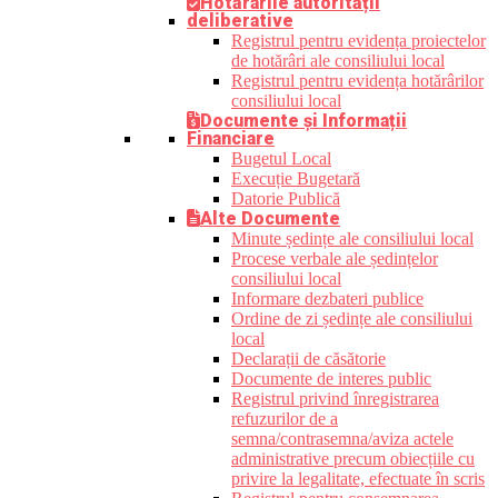
Hotărârile autorității
deliberative
Registrul pentru evidența proiectelor
de hotărâri ale consiliului local
Registrul pentru evidența hotărârilor
consiliului local
Documente și Informații
Financiare
Bugetul Local
Execuție Bugetară
Datorie Publică
Alte Documente
Minute ședințe ale consiliului local
Procese verbale ale ședințelor
consiliului local
Informare dezbateri publice
Ordine de zi ședințe ale consiliului
local
Declarații de căsătorie
Documente de interes public
Registrul privind înregistrarea
refuzurilor de a
semna/contrasemna/aviza actele
administrative precum obiecțiile cu
privire la legalitate, efectuate în scris