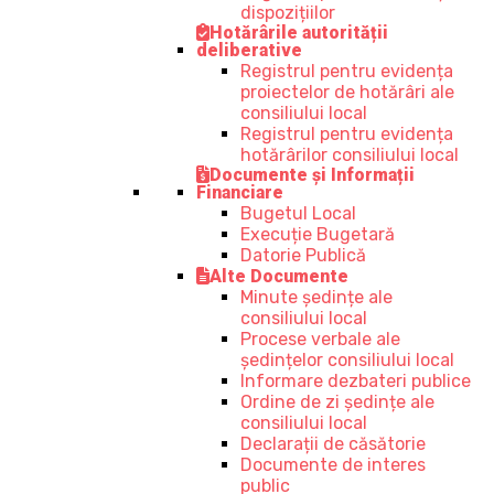
dispozițiilor
Hotărârile autorității
deliberative
Registrul pentru evidența
proiectelor de hotărâri ale
consiliului local
Registrul pentru evidența
hotărârilor consiliului local
Documente și Informații
Financiare
Bugetul Local
Execuție Bugetară
Datorie Publică
Alte Documente
Minute ședințe ale
consiliului local
Procese verbale ale
ședințelor consiliului local
Informare dezbateri publice
Ordine de zi ședințe ale
consiliului local
Declarații de căsătorie
Documente de interes
public