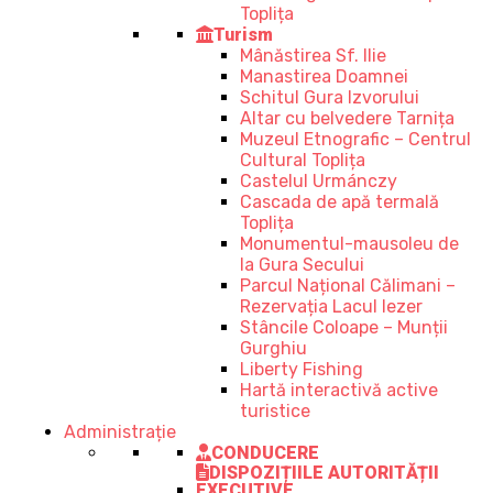
Toplița
Turism
Mânăstirea Sf. Ilie
Manastirea Doamnei
Schitul Gura Izvorului
Altar cu belvedere Tarnița
Muzeul Etnografic – Centrul
Cultural Toplița
Castelul Urmánczy
Cascada de apă termală
Toplița
Monumentul-mausoleu de
la Gura Secului
Parcul Național Călimani –
Rezervația Lacul Iezer
Stâncile Coloape – Munții
Gurghiu
Liberty Fishing
Hartă interactivă active
turistice
Administrație
CONDUCERE
DISPOZIȚIILE AUTORITĂȚII
EXECUTIVE