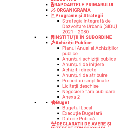
RAPOARTELE PRIMARULUI
ORGANIGRAMA
Programe și Strategii
Strategia Integrată de
Dezvoltare Urbană (SIDU)
2021 – 2030
INSTITUȚII ÎN SUBORDINE
Achiziții Publice
Planul Anual al Achizițiilor
publice
Anunțuri achiziții publice
Anunțuri de inițiere
Achiziții directe
Anunțuri de atribuire
Proceduri simplificate
Licitații deschise
Negociere fără publicare
Anexa 2
Buget
Bugetul Local
Execuție Bugetară
Datorie Publică
DECLARAȚII DE AVERE ȘI