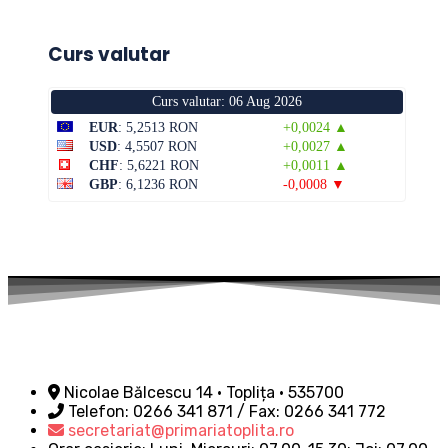
Curs valutar
Curs valutar: 06 Aug 2026
EUR
: 5,2513 RON
+0,0024 ▲
USD
: 4,5507 RON
+0,0027 ▲
CHF
: 5,6221 RON
+0,0011 ▲
GBP
: 6,1236 RON
-0,0008 ▼
Nicolae Bălcescu 14 • Toplița • 535700
Telefon: 0266 341 871 / Fax: 0266 341 772
secretariat@primariatoplita.ro