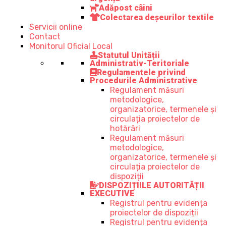
Adăpost câini
Colectarea deșeurilor textile
Servicii online
Contact
Monitorul Oficial Local
Statutul Unității
Administrativ-Teritoriale
Regulamentele privind
Procedurile Administrative
Regulament măsuri
metodologice,
organizatorice, termenele și
circulația proiectelor de
hotărâri
Regulament măsuri
metodologice,
organizatorice, termenele și
circulația proiectelor de
dispoziții
DISPOZIȚIILE AUTORITĂȚII
EXECUTIVE
Registrul pentru evidența
proiectelor de dispoziții
Registrul pentru evidența