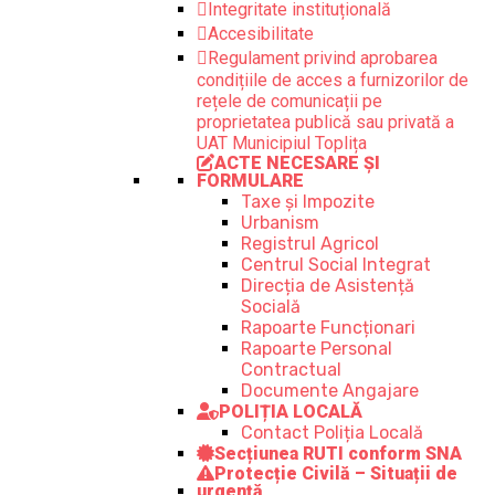
Integritate instituțională
Accesibilitate
Regulament privind aprobarea
condițiile de acces a furnizorilor de
rețele de comunicații pe
proprietatea publică sau privată a
UAT Municipiul Toplița
ACTE NECESARE ȘI
FORMULARE
Taxe și Impozite
Urbanism
Registrul Agricol
Centrul Social Integrat
Direcția de Asistență
Socială
Rapoarte Funcționari
Rapoarte Personal
Contractual
Documente Angajare
POLIȚIA LOCALĂ
Contact Poliția Locală
Secțiunea RUTI conform SNA
Protecție Civilă – Situații de
urgență