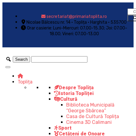
secretariat@primariatoplita.ro
Nicolae Bălcescu nr. 14 • Toplița • Harghita • 535700
Orar casierie: Luni-Miercuri: 07.00-15.30; Joi: 07.00-
18.00; Vineri: 07.00-13.00
Toplița
Despre Toplița
Istoria Topliței
Cultură
Biblioteca Municipală
“George Sbârcea”
Casa de Cultură Toplița
Cinema 3D Calimani
Sport
Cetățeni de Onoare