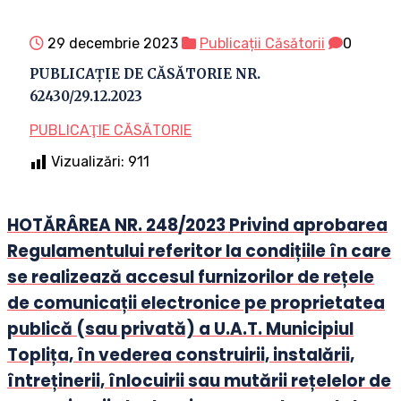
29 decembrie 2023
Publicații Căsătorii
0
PUBLICAȚIE DE CĂSĂTORIE NR.
62430/29.12.2023
PUBLICAŢIE CĂSĂTORIE
Vizualizări:
911
HOTĂRÂREA NR. 248/2023 Privind aprobarea
Regulamentului referitor la condițiile în care
se realizează accesul furnizorilor de rețele
de comunicații electronice pe proprietatea
publică (sau privată) a U.A.T. Municipiul
Toplița, în vederea construirii, instalării,
întreținerii, înlocuirii sau mutării rețelelor de