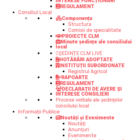
INTERESE FUNCȚIONARI
REGULAMENT
Consiliul Local
Componența
Structura
Comisii de specialitate
PROIECTE CLM
Minute ședințe ale consiliului
local
ȘEDINȚE CLM LIVE
HOTĂRÂRI ADOPTATE
INSTITUȚII SUBORDONATE
Registrul Agricol
RAPOARTE
REGULAMENT
DECLARAȚII DE AVERE ȘI
INTERESE CONSILIERI
Procese verbale ale ședințelor
consiliului local
Informații Publice
Noutăți și Evenimente
Noutăți
Anunțuri
Evenimente