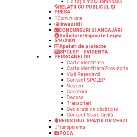
Licitație masă lemnoasă
RELAȚII CU PUBLICUL ȘI
PRESA
Comunicate
Investiții
CONCURSURI ȘI ANGAJĂRI
Solicitare/Rapoarte Legea
544/2001
Apeluri de proiecte
SPCLEP - EVIDENȚA
PERSOANELOR
Carte Identitate
Carte Identitate Provizorie
Viză Reședință
Contact SPCLEP
Nașteri
Căsătorii
Decese
Transcrieri
Declarații de căsătorie
Contact Stare Civilă
REGISTRUL SPAȚIILOR VERZI
Transparența
POCA