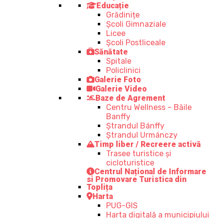
Educație
Grădinițe
Școli Gimnaziale
Licee
Școli Postliceale
Sănătate
Spitale
Policlinici
Galerie Foto
Galerie Video
Baze de Agrement
Centru Wellness – Băile
Banffy
Ștrandul Bánffy
Ștrandul Urmánczy
Timp liber / Recreere activă
Trasee turistice şi
cicloturistice
Centrul Național de Informare
si Promovare Turistica din
Toplița
Harta
PUG-GIS
Harta digitală a municipiului