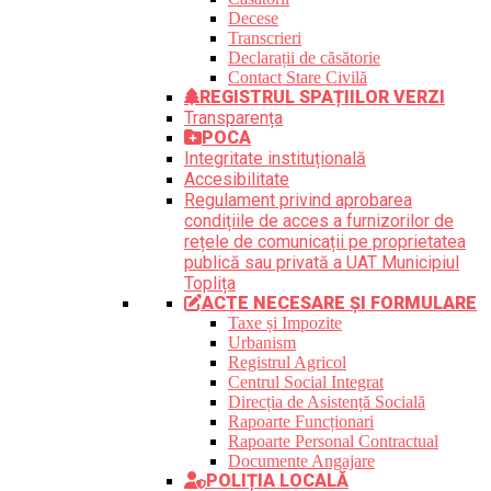
Decese
Transcrieri
Declarații de căsătorie
Contact Stare Civilă
REGISTRUL SPAȚIILOR VERZI
Transparența
POCA
Integritate instituțională
Accesibilitate
Regulament privind aprobarea
condițiile de acces a furnizorilor de
rețele de comunicații pe proprietatea
publică sau privată a UAT Municipiul
Toplița
ACTE NECESARE ȘI FORMULARE
Taxe și Impozite
Urbanism
Registrul Agricol
Centrul Social Integrat
Direcția de Asistență Socială
Rapoarte Funcționari
Rapoarte Personal Contractual
Documente Angajare
POLIȚIA LOCALĂ