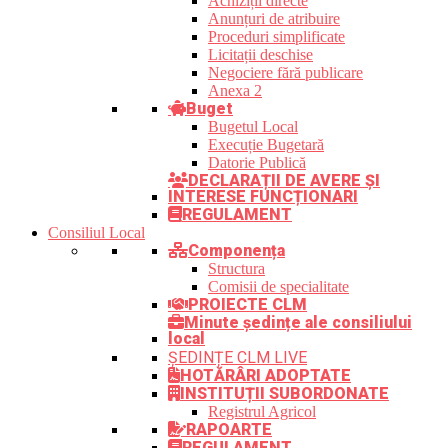
Achiziții directe
Anunțuri de atribuire
Proceduri simplificate
Licitații deschise
Negociere fără publicare
Anexa 2
Buget
Bugetul Local
Execuție Bugetară
Datorie Publică
DECLARAȚII DE AVERE ȘI
INTERESE FUNCȚIONARI
REGULAMENT
Consiliul Local
Componența
Structura
Comisii de specialitate
PROIECTE CLM
Minute ședințe ale consiliului
local
ȘEDINȚE CLM LIVE
HOTĂRÂRI ADOPTATE
INSTITUȚII SUBORDONATE
Registrul Agricol
RAPOARTE
REGULAMENT