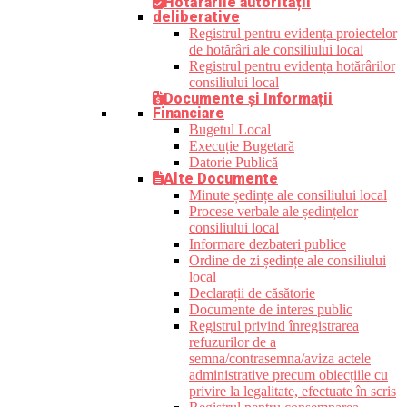
Hotărârile autorității
deliberative
Registrul pentru evidența proiectelor
de hotărâri ale consiliului local
Registrul pentru evidența hotărârilor
consiliului local
Documente și Informații
Financiare
Bugetul Local
Execuție Bugetară
Datorie Publică
Alte Documente
Minute ședințe ale consiliului local
Procese verbale ale ședințelor
consiliului local
Informare dezbateri publice
Ordine de zi ședințe ale consiliului
local
Declarații de căsătorie
Documente de interes public
Registrul privind înregistrarea
refuzurilor de a
semna/contrasemna/aviza actele
administrative precum obiecțiile cu
privire la legalitate, efectuate în scris