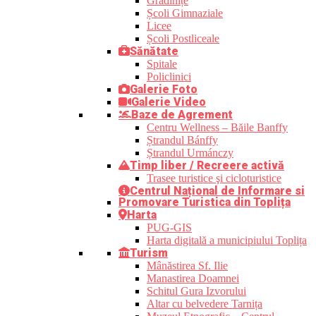
Grădinițe
Școli Gimnaziale
Licee
Școli Postliceale
Sănătate
Spitale
Policlinici
Galerie Foto
Galerie Video
Baze de Agrement
Centru Wellness – Băile Banffy
Ștrandul Bánffy
Ștrandul Urmánczy
Timp liber / Recreere activă
Trasee turistice şi cicloturistice
Centrul Național de Informare si
Promovare Turistica din Toplița
Harta
PUG-GIS
Harta digitală a municipiului Toplița
Turism
Mânăstirea Sf. Ilie
Manastirea Doamnei
Schitul Gura Izvorului
Altar cu belvedere Tarnița