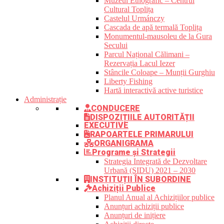
Muzeul Etnografic – Centrul
Cultural Toplița
Castelul Urmánczy
Cascada de apă termală Toplița
Monumentul-mausoleu de la Gura
Secului
Parcul Național Călimani –
Rezervația Lacul Iezer
Stâncile Coloape – Munții Gurghiu
Liberty Fishing
Hartă interactivă active turistice
Administrație
CONDUCERE
DISPOZIȚIILE AUTORITĂȚII
EXECUTIVE
RAPOARTELE PRIMARULUI
ORGANIGRAMA
Programe și Strategii
Strategia Integrată de Dezvoltare
Urbană (SIDU) 2021 – 2030
INSTITUȚII ÎN SUBORDINE
Achiziții Publice
Planul Anual al Achizițiilor publice
Anunțuri achiziții publice
Anunțuri de inițiere