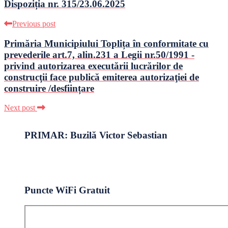
Dispoziția nr. 315/23.06.2025
Previous post
Primăria Municipiului Toplița în conformitate cu
prevederile art.7, alin.231 a Legii nr.50/1991 -
privind autorizarea executării lucrărilor de
construcţii face publică emiterea autorizaţiei de
construire /desființare
Next post
PRIMAR: Buzilă Victor Sebastian
Puncte WiFi Gratuit