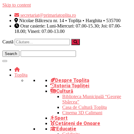
Skip to content
secretariat@primariatoplita.ro
Nicolae Bălcescu nr. 14 • Toplița • Harghita • 535700
Orar casierie: Luni-Miercuri: 07.00-15.30; Joi: 07.00-
18.00; Vineri: 07.00-13.00
Caută
Toplița
Despre Toplița
Istoria Topliței
Cultură
Biblioteca Municipală “George
Sbârcea”
Casa de Cultură Toplița
Cinema 3D Calimani
Sport
Cetățeni de Onoare
Educație