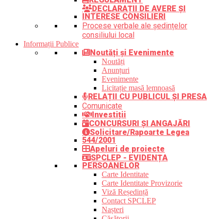
DECLARAȚII DE AVERE ȘI
INTERESE CONSILIERI
Procese verbale ale ședințelor
consiliului local
Informații Publice
Noutăți și Evenimente
Noutăți
Anunțuri
Evenimente
Licitație masă lemnoasă
RELAȚII CU PUBLICUL ȘI PRESA
Comunicate
Investiții
CONCURSURI ȘI ANGAJĂRI
Solicitare/Rapoarte Legea
544/2001
Apeluri de proiecte
SPCLEP - EVIDENȚA
PERSOANELOR
Carte Identitate
Carte Identitate Provizorie
Viză Reședință
Contact SPCLEP
Nașteri
Căsătorii