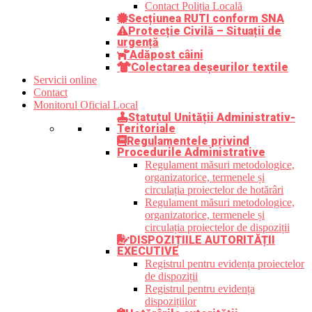
Contact Poliția Locală
Secțiunea RUTI conform SNA
Protecție Civilă – Situații de
urgență
Adăpost câini
Colectarea deșeurilor textile
Servicii online
Contact
Monitorul Oficial Local
Statutul Unității Administrativ-
Teritoriale
Regulamentele privind
Procedurile Administrative
Regulament măsuri metodologice,
organizatorice, termenele și
circulația proiectelor de hotărâri
Regulament măsuri metodologice,
organizatorice, termenele și
circulația proiectelor de dispoziții
DISPOZIȚIILE AUTORITĂȚII
EXECUTIVE
Registrul pentru evidența proiectelor
de dispoziții
Registrul pentru evidența
dispozițiilor