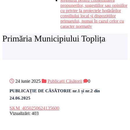
Registrul pentru consemnarea
propunerilor, sugestiilor sau opiniilor
cu privire la proiectele hotărârilor
consiliului local și dispozițiilor
primarului, numai în cazul celor cu
caracter normativ
Primăria Municipiului Toplița
24 iunie 2025
Publicații Căsătorii
0
PUBLICAȚIE DE CĂSĂTORIE nr.1 și nr.2 din
24.06.2025
SKM_4050250624135600
Vizualizări:
403