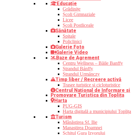
Educație
Grădinițe
Școli Gimnaziale
Licee
Școli Postliceale
Sănătate
Spitale
Policlinici
Galerie Foto
Galerie Video
Baze de Agrement
Centru Wellness – Băile Banffy
Ștrandul Bánffy
Ștrandul Urmánczy
Timp liber / Recreere activă
Trasee turistice şi cicloturistice
Centrul Național de Informare si
Promovare Turistica din Toplița
Harta
PUG-GIS
Harta digitală a municipiului Toplița
Turism
Mânăstirea Sf. Ilie
Manastirea Doamnei
Schitul Gura Izvorului