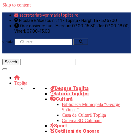
Skip to content
secretariat@primariatoplita.ro
Nicolae Bălcescu nr. 14 • Toplița • Harghita • 535700
Orar casierie: Luni-Miercuri: 07.00-15.30; Joi: 07.00-18.00;
Vineri: 07.00-13.00
Caută
Toplița
Despre Toplița
Istoria Topliței
Cultură
Biblioteca Municipală “George
Sbârcea”
Casa de Cultură Toplița
Cinema 3D Calimani
Sport
Cetățeni de Onoare