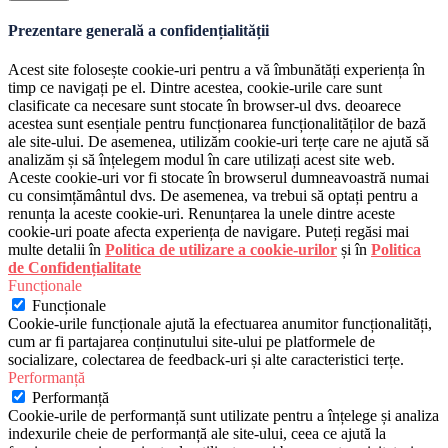
Prezentare generală a confidențialității
Acest site folosește cookie-uri pentru a vă îmbunătăți experiența în
timp ce navigați pe el. Dintre acestea, cookie-urile care sunt
clasificate ca necesare sunt stocate în browser-ul dvs. deoarece
acestea sunt esențiale pentru funcționarea funcționalităților de bază
ale site-ului. De asemenea, utilizăm cookie-uri terțe care ne ajută să
analizăm și să înțelegem modul în care utilizați acest site web.
Aceste cookie-uri vor fi stocate în browserul dumneavoastră numai
cu consimțământul dvs. De asemenea, va trebui să optați pentru a
renunța la aceste cookie-uri. Renunțarea la unele dintre aceste
cookie-uri poate afecta experiența de navigare. Puteți regăsi mai
multe detalii în
Politica de utilizare a cookie-urilor
și în
Politica
de Confidențialitate
Funcționale
Funcționale
Cookie-urile funcționale ajută la efectuarea anumitor funcționalități,
cum ar fi partajarea conținutului site-ului pe platformele de
socializare, colectarea de feedback-uri și alte caracteristici terțe.
Performanță
Performanță
Cookie-urile de performanță sunt utilizate pentru a înțelege și analiza
indexurile cheie de performanță ale site-ului, ceea ce ajută la