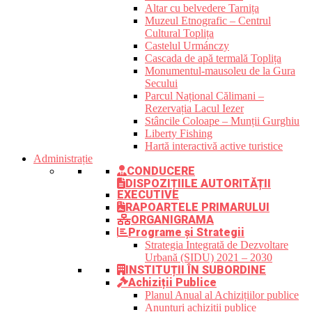
Altar cu belvedere Tarnița
Muzeul Etnografic – Centrul
Cultural Toplița
Castelul Urmánczy
Cascada de apă termală Toplița
Monumentul-mausoleu de la Gura
Secului
Parcul Național Călimani –
Rezervația Lacul Iezer
Stâncile Coloape – Munții Gurghiu
Liberty Fishing
Hartă interactivă active turistice
Administrație
CONDUCERE
DISPOZIȚIILE AUTORITĂȚII
EXECUTIVE
RAPOARTELE PRIMARULUI
ORGANIGRAMA
Programe și Strategii
Strategia Integrată de Dezvoltare
Urbană (SIDU) 2021 – 2030
INSTITUȚII ÎN SUBORDINE
Achiziții Publice
Planul Anual al Achizițiilor publice
Anunțuri achiziții publice