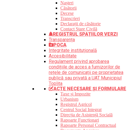
Nașteri
Căsătorii
Decese
Transcrieri
Declarații de căsătorie
Contact Stare Civilă
REGISTRUL SPAȚIILOR VERZI
Transparența
POCA
Integritate instituțională
Accesibilitate
Regulament privind aprobarea
condițiile de acces a furnizorilor de
rețele de comunicații pe proprietatea
publică sau privată a UAT Municipiul
Toplița
ACTE NECESARE ȘI FORMULARE
Taxe și Impozite
Urbanism
Registrul Agricol
Centrul Social Integrat
Direcția de Asistență Socială
Rapoarte Funcționari
Rapoarte Personal Contractual