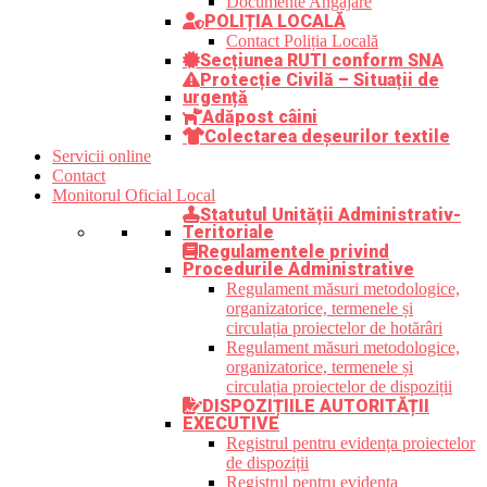
Documente Angajare
POLIȚIA LOCALĂ
Contact Poliția Locală
Secțiunea RUTI conform SNA
Protecție Civilă – Situații de
urgență
Adăpost câini
Colectarea deșeurilor textile
Servicii online
Contact
Monitorul Oficial Local
Statutul Unității Administrativ-
Teritoriale
Regulamentele privind
Procedurile Administrative
Regulament măsuri metodologice,
organizatorice, termenele și
circulația proiectelor de hotărâri
Regulament măsuri metodologice,
organizatorice, termenele și
circulația proiectelor de dispoziții
DISPOZIȚIILE AUTORITĂȚII
EXECUTIVE
Registrul pentru evidența proiectelor
de dispoziții
Registrul pentru evidența