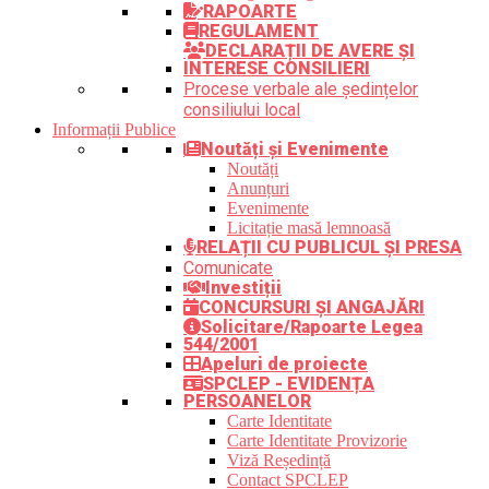
RAPOARTE
REGULAMENT
DECLARAȚII DE AVERE ȘI
INTERESE CONSILIERI
Procese verbale ale ședințelor
consiliului local
Informații Publice
Noutăți și Evenimente
Noutăți
Anunțuri
Evenimente
Licitație masă lemnoasă
RELAȚII CU PUBLICUL ȘI PRESA
Comunicate
Investiții
CONCURSURI ȘI ANGAJĂRI
Solicitare/Rapoarte Legea
544/2001
Apeluri de proiecte
SPCLEP - EVIDENȚA
PERSOANELOR
Carte Identitate
Carte Identitate Provizorie
Viză Reședință
Contact SPCLEP