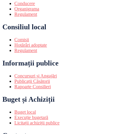
Conducere
Organigrama
Regulament
Consiliul local
Comisii
Hotărâri adoptate
Regulament
Informații publice
Concursuri și Angajări
Publicații Căsătorii
Rapoarte Consilieri
Buget și Achiziții
Buget local
Execuție bugetară
Licitații achiziții publice