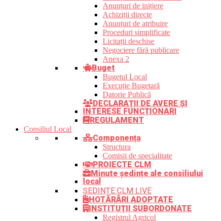
Anunțuri de inițiere
Achiziții directe
Anunțuri de atribuire
Proceduri simplificate
Licitații deschise
Negociere fără publicare
Anexa 2
Buget
Bugetul Local
Execuție Bugetară
Datorie Publică
DECLARAȚII DE AVERE ȘI
INTERESE FUNCȚIONARI
REGULAMENT
Consiliul Local
Componența
Structura
Comisii de specialitate
PROIECTE CLM
Minute ședințe ale consiliului
local
ȘEDINȚE CLM LIVE
HOTĂRÂRI ADOPTATE
INSTITUȚII SUBORDONATE
Registrul Agricol