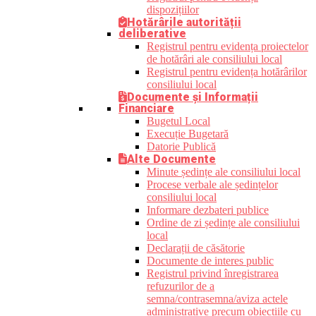
dispozițiilor
Hotărârile autorității
deliberative
Registrul pentru evidența proiectelor
de hotărâri ale consiliului local
Registrul pentru evidența hotărârilor
consiliului local
Documente și Informații
Financiare
Bugetul Local
Execuție Bugetară
Datorie Publică
Alte Documente
Minute ședințe ale consiliului local
Procese verbale ale ședințelor
consiliului local
Informare dezbateri publice
Ordine de zi ședințe ale consiliului
local
Declarații de căsătorie
Documente de interes public
Registrul privind înregistrarea
refuzurilor de a
semna/contrasemna/aviza actele
administrative precum obiecțiile cu