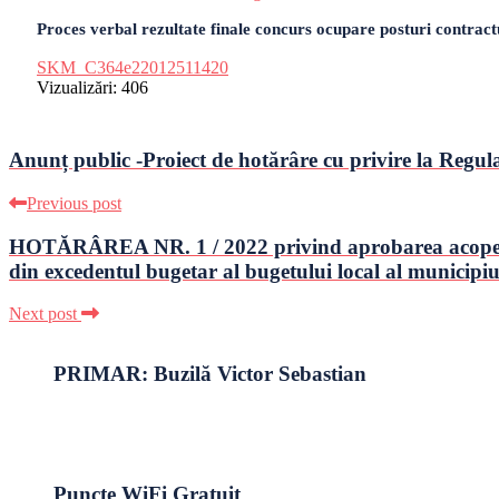
Proces verbal rezultate finale concurs ocupare posturi contract
SKM_C364e22012511420
Vizualizări:
406
Anunț public -Proiect de hotărâre cu privire la Regul
Previous post
HOTĂRÂREA NR. 1 / 2022 privind aprobarea acoperirii 
din excedentul bugetar al bugetului local al municipiul
Next post
PRIMAR: Buzilă Victor Sebastian
Puncte WiFi Gratuit