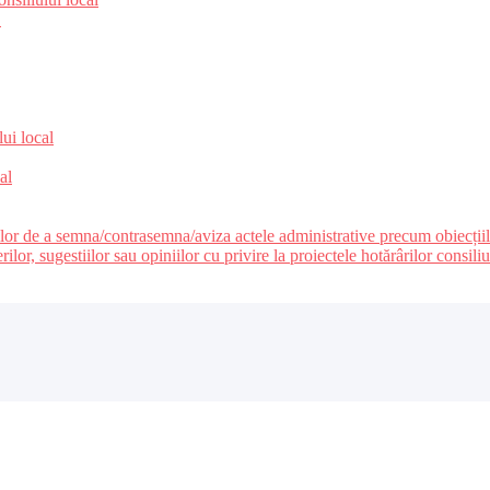
e
lui local
al
ilor de a semna/contrasemna/aviza actele administrative precum obiecțiile c
r, sugestiilor sau opiniilor cu privire la proiectele hotărârilor consiliul