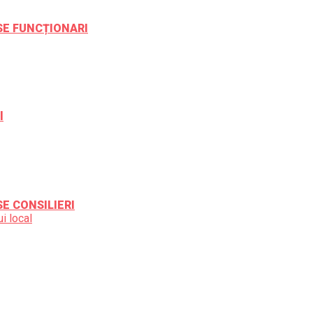
ESE FUNCȚIONARI
l
SE CONSILIERI
i local