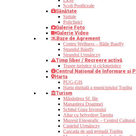
Licee
Școli Postliceale
Sănătate
Spitale
Policlinici
Galerie Foto
Galerie Video
Baze de Agrement
Centru Wellness – Băile Banffy
Ștrandul Bánffy
Ștrandul Urmánczy
Timp liber / Recreere activă
Trasee turistice şi cicloturistice
Centrul Național de Informare si P
Harta
PUG-GIS
Harta digitală a municipiului Toplița
Turism
Mânăstirea Sf. Ilie
Manastirea Doamnei
Schitul Gura Izvorului
Altar cu belvedere Tarnița
Muzeul Etnografic – Centrul Cultural 
Castelul Urmánczy
Cascada de apă termală Toplița