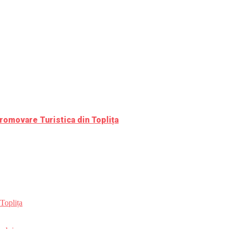
romovare Turistica din Toplița
Toplița