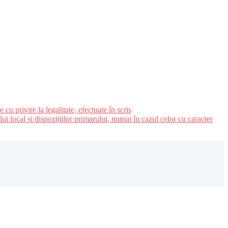
u privire la legalitate, efectuate în scris
ui local și dispozițiilor primarului, numai în cazul celor cu caracter