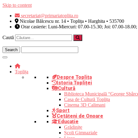
Skip to content
secretariat@primariatoplita.ro
Nicolae Bălcescu nr. 14 • Toplița • Harghita • 535700
Orar casierie: Luni-Miercuri: 07.00-15.30; Joi: 07.00-18.00;
Caută
Toplița
Despre Toplița
Istoria Topliței
Cultură
Biblioteca Municipală “George Sbârc
Casa de Cultură Toplița
Cinema 3D Calimani
Sport
Cetățeni de Onoare
Educație
Grădinițe
Școli Gimnaziale