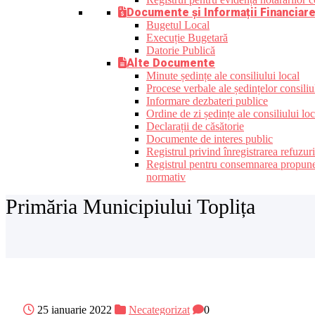
Documente și Informații Financiar
Bugetul Local
Execuție Bugetară
Datorie Publică
Alte Documente
Minute ședințe ale consiliului local
Procese verbale ale ședințelor consiliu
Informare dezbateri publice
Ordine de zi ședințe ale consiliului loc
Declarații de căsătorie
Documente de interes public
Registrul privind înregistrarea refuzur
Registrul pentru consemnarea propunerilo
normativ
Primăria Municipiului Toplița
25 ianuarie 2022
Necategorizat
0