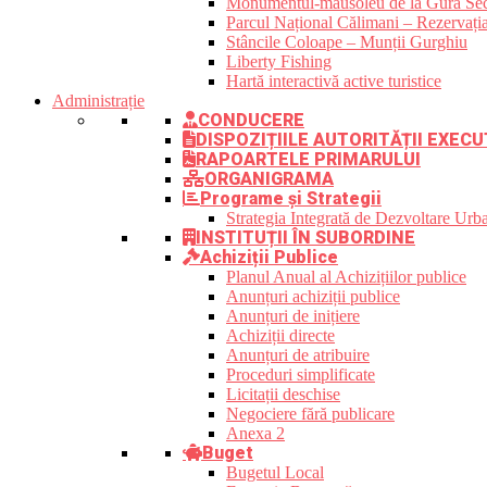
Monumentul-mausoleu de la Gura Sec
Parcul Național Călimani – Rezervația
Stâncile Coloape – Munții Gurghiu
Liberty Fishing
Hartă interactivă active turistice
Administrație
CONDUCERE
DISPOZIȚIILE AUTORITĂȚII EXECU
RAPOARTELE PRIMARULUI
ORGANIGRAMA
Programe și Strategii
Strategia Integrată de Dezvoltare Ur
INSTITUȚII ÎN SUBORDINE
Achiziții Publice
Planul Anual al Achizițiilor publice
Anunțuri achiziții publice
Anunțuri de inițiere
Achiziții directe
Anunțuri de atribuire
Proceduri simplificate
Licitații deschise
Negociere fără publicare
Anexa 2
Buget
Bugetul Local