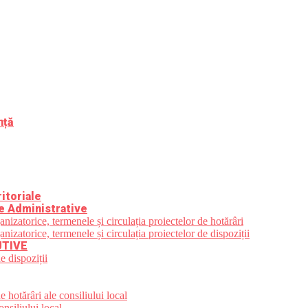
nță
itoriale
e Administrative
zatorice, termenele și circulația proiectelor de hotărâri
zatorice, termenele și circulația proiectelor de dispoziții
UTIVE
e dispoziții
 hotărâri ale consiliului local
nsiliului local