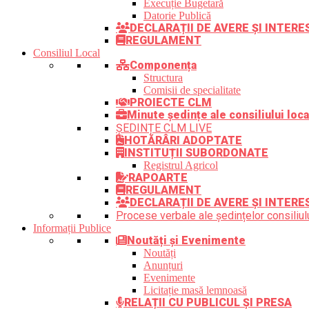
Execuție Bugetară
Datorie Publică
DECLARAȚII DE AVERE ȘI INTER
REGULAMENT
Consiliul Local
Componența
Structura
Comisii de specialitate
PROIECTE CLM
Minute ședințe ale consiliului loca
ȘEDINȚE CLM LIVE
HOTĂRÂRI ADOPTATE
INSTITUȚII SUBORDONATE
Registrul Agricol
RAPOARTE
REGULAMENT
DECLARAȚII DE AVERE ȘI INTERE
Procese verbale ale ședințelor consiliulu
Informații Publice
Noutăți și Evenimente
Noutăți
Anunțuri
Evenimente
Licitație masă lemnoasă
RELAȚII CU PUBLICUL ȘI PRESA