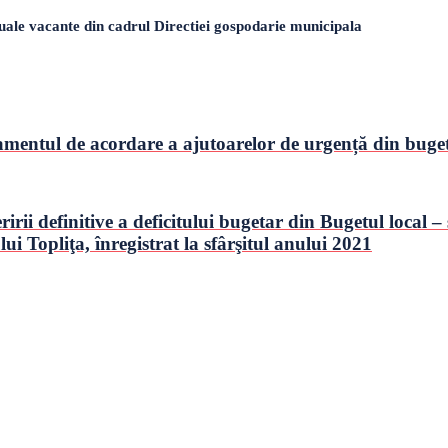
uale vacante din cadrul Directiei gospodarie municipala
amentul de acordare a ajutoarelor de urgență din bugetu
definitive a deficitului bugetar din Bugetul local – s
ui Topliţa, înregistrat la sfârşitul anului 2021