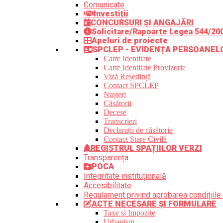
Comunicate
Investiții
CONCURSURI ȘI ANGAJĂRI
Solicitare/Rapoarte Legea 544/20
Apeluri de proiecte
SPCLEP - EVIDENȚA PERSOANEL
Carte Identitate
Carte Identitate Provizorie
Viză Reședință
Contact SPCLEP
Nașteri
Căsătorii
Decese
Transcrieri
Declarații de căsătorie
Contact Stare Civilă
REGISTRUL SPAȚIILOR VERZI
Transparența
POCA
Integritate instituțională
Accesibilitate
Regulament privind aprobarea condițiile 
ACTE NECESARE ȘI FORMULARE
Taxe și Impozite
Urbanism