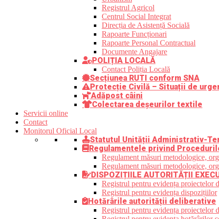
Registrul Agricol
Centrul Social Integrat
Direcția de Asistență Socială
Rapoarte Funcționari
Rapoarte Personal Contractual
Documente Angajare
POLIȚIA LOCALĂ
Contact Poliția Locală
Secțiunea RUTI conform SNA
Protecție Civilă – Situații de urge
Adăpost câini
Colectarea deșeurilor textile
Servicii online
Contact
Monitorul Oficial Local
Statutul Unității Administrativ-Ter
Regulamentele privind Proceduril
Regulament măsuri metodologice, organi
Regulament măsuri metodologice, organi
DISPOZIȚIILE AUTORITĂȚII EXEC
Registrul pentru evidența proiectelor d
Registrul pentru evidența dispozițiilor
Hotărârile autorității deliberative
Registrul pentru evidența proiectelor de
Registrul pentru evidența hotărârilor co