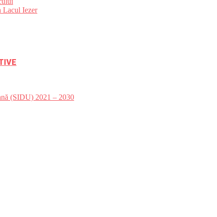
ului
 Lacul Iezer
TIVE
bană (SIDU) 2021 – 2030