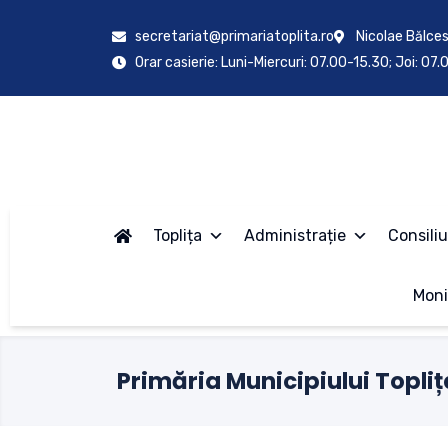
secretariat@primariatoplita.ro
Nicolae Bălces
Orar casierie: Luni-Miercuri: 07.00-15.30; Joi: 07
Toplița
Administrație
Consiliu
Moni
Primăria Municipiului Topliț