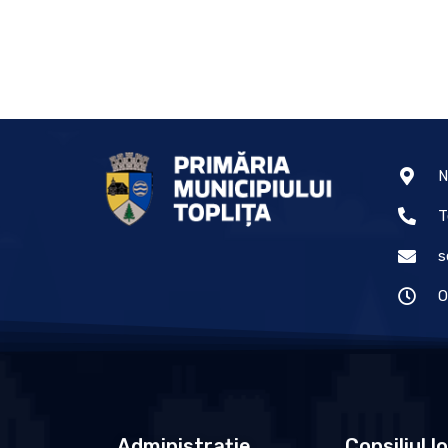
N
T
s
O
Administrație
Consiliul l