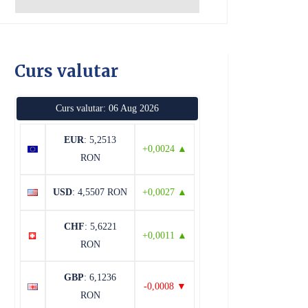
Curs valutar
Curs valutar: 06 Aug 2026
EUR
: 5,2513
+0,0024 ▲
RON
USD
: 4,5507 RON
+0,0027 ▲
CHF
: 5,6221
+0,0011 ▲
RON
GBP
: 6,1236
-0,0008 ▼
RON