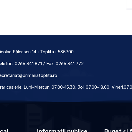
icolae Bălcescu 14 • Toplița • 535700
elefon: 0266 341 871 / Fax: 0266 341 772
ecretariat@primariatoplita.ro
rar casierie: Luni-Miercuri: 07.00-15.30; Joi: 07.00-18.00; Vineri:07
ocal
Informații publice
Buget și A