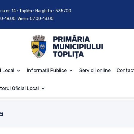
cu nr. 14 • Toplița • Harghita • 535700
.00-18.00; Vineri: 07.00-13.00
l Local
Informații Publice
Servicii online
Contac
torul Oficial Local
a