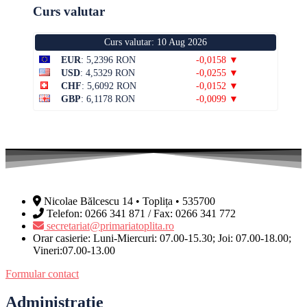
Curs valutar
Curs valutar: 10 Aug 2026
EUR
: 5,2396 RON
-0,0158 ▼
USD
: 4,5329 RON
-0,0255 ▼
CHF
: 5,6092 RON
-0,0152 ▼
GBP
: 6,1178 RON
-0,0099 ▼
Nicolae Bălcescu 14 • Toplița • 535700
Telefon: 0266 341 871 / Fax: 0266 341 772
secretariat@primariatoplita.ro
Orar casierie: Luni-Miercuri: 07.00-15.30; Joi: 07.00-18.00;
Vineri:07.00-13.00
Formular contact
Administrație