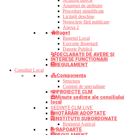
Achiziții directe
Anunțuri de atribuire
Proceduri simplificate
Licitații deschise
Negociere fără publicare
Anexa 2
Buget
Bugetul Local
Execuție Bugetară
Datorie Publică
DECLARAȚII DE AVERE ȘI
INTERESE FUNCȚIONARI
REGULAMENT
Consiliul Local
Componența
Structura
Comisii de specialitate
PROIECTE CLM
Minute ședințe ale consiliului
local
ȘEDINȚE CLM LIVE
HOTĂRÂRI ADOPTATE
INSTITUȚII SUBORDONATE
Registrul Agricol
RAPOARTE
REGULAMENT