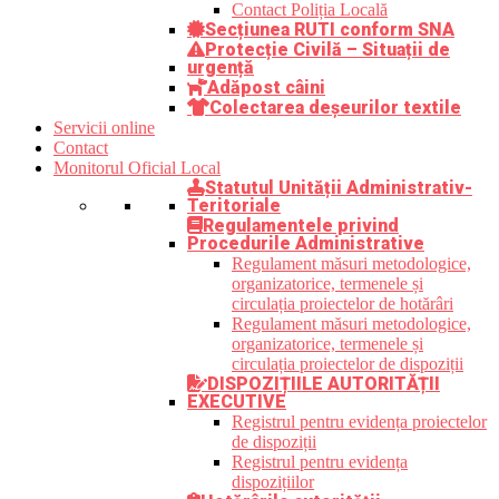
Contact Poliția Locală
Secțiunea RUTI conform SNA
Protecție Civilă – Situații de
urgență
Adăpost câini
Colectarea deșeurilor textile
Servicii online
Contact
Monitorul Oficial Local
Statutul Unității Administrativ-
Teritoriale
Regulamentele privind
Procedurile Administrative
Regulament măsuri metodologice,
organizatorice, termenele și
circulația proiectelor de hotărâri
Regulament măsuri metodologice,
organizatorice, termenele și
circulația proiectelor de dispoziții
DISPOZIȚIILE AUTORITĂȚII
EXECUTIVE
Registrul pentru evidența proiectelor
de dispoziții
Registrul pentru evidența
dispozițiilor