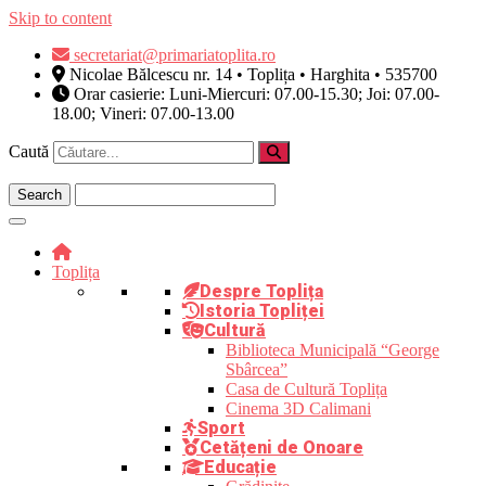
Skip to content
secretariat@primariatoplita.ro
Nicolae Bălcescu nr. 14 • Toplița • Harghita • 535700
Orar casierie: Luni-Miercuri: 07.00-15.30; Joi: 07.00-
18.00; Vineri: 07.00-13.00
Caută
Toplița
Despre Toplița
Istoria Topliței
Cultură
Biblioteca Municipală “George
Sbârcea”
Casa de Cultură Toplița
Cinema 3D Calimani
Sport
Cetățeni de Onoare
Educație