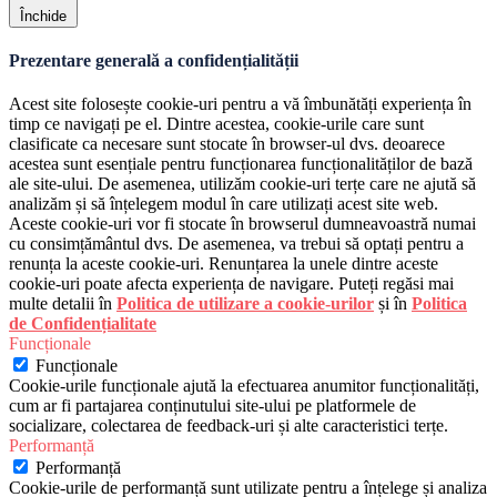
Închide
Prezentare generală a confidențialității
Acest site folosește cookie-uri pentru a vă îmbunătăți experiența în
timp ce navigați pe el. Dintre acestea, cookie-urile care sunt
clasificate ca necesare sunt stocate în browser-ul dvs. deoarece
acestea sunt esențiale pentru funcționarea funcționalităților de bază
ale site-ului. De asemenea, utilizăm cookie-uri terțe care ne ajută să
analizăm și să înțelegem modul în care utilizați acest site web.
Aceste cookie-uri vor fi stocate în browserul dumneavoastră numai
cu consimțământul dvs. De asemenea, va trebui să optați pentru a
renunța la aceste cookie-uri. Renunțarea la unele dintre aceste
cookie-uri poate afecta experiența de navigare. Puteți regăsi mai
multe detalii în
Politica de utilizare a cookie-urilor
și în
Politica
de Confidențialitate
Funcționale
Funcționale
Cookie-urile funcționale ajută la efectuarea anumitor funcționalități,
cum ar fi partajarea conținutului site-ului pe platformele de
socializare, colectarea de feedback-uri și alte caracteristici terțe.
Performanță
Performanță
Cookie-urile de performanță sunt utilizate pentru a înțelege și analiza