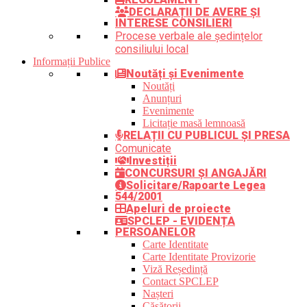
DECLARAȚII DE AVERE ȘI
INTERESE CONSILIERI
Procese verbale ale ședințelor
consiliului local
Informații Publice
Noutăți și Evenimente
Noutăți
Anunțuri
Evenimente
Licitație masă lemnoasă
RELAȚII CU PUBLICUL ȘI PRESA
Comunicate
Investiții
CONCURSURI ȘI ANGAJĂRI
Solicitare/Rapoarte Legea
544/2001
Apeluri de proiecte
SPCLEP - EVIDENȚA
PERSOANELOR
Carte Identitate
Carte Identitate Provizorie
Viză Reședință
Contact SPCLEP
Nașteri
Căsătorii