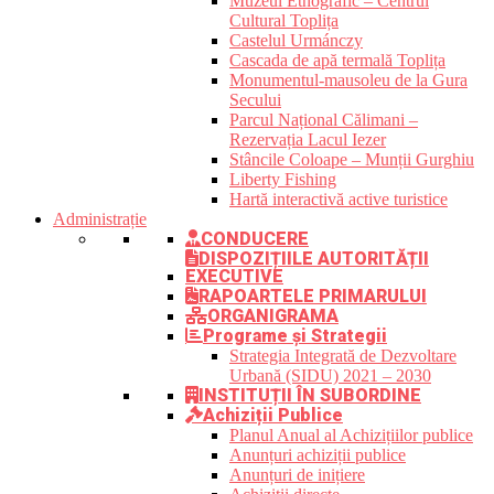
Muzeul Etnografic – Centrul
Cultural Toplița
Castelul Urmánczy
Cascada de apă termală Toplița
Monumentul-mausoleu de la Gura
Secului
Parcul Național Călimani –
Rezervația Lacul Iezer
Stâncile Coloape – Munții Gurghiu
Liberty Fishing
Hartă interactivă active turistice
Administrație
CONDUCERE
DISPOZIȚIILE AUTORITĂȚII
EXECUTIVE
RAPOARTELE PRIMARULUI
ORGANIGRAMA
Programe și Strategii
Strategia Integrată de Dezvoltare
Urbană (SIDU) 2021 – 2030
INSTITUȚII ÎN SUBORDINE
Achiziții Publice
Planul Anual al Achizițiilor publice
Anunțuri achiziții publice
Anunțuri de inițiere