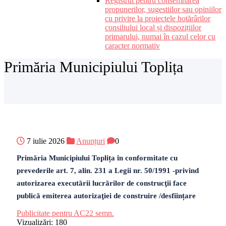
Registrul pentru consemnarea
propunerilor, sugestiilor sau opiniilor
cu privire la proiectele hotărârilor
consiliului local și dispozițiilor
primarului, numai în cazul celor cu
caracter normativ
Primăria Municipiului Toplița
7 iulie 2026
Anunțuri
0
Primăria Municipiului Toplița în conformitate cu
prevederile art. 7, alin. 231 a Legii nr. 50/1991 -privind
autorizarea executării lucrărilor de construcţii face
publică emiterea autorizaţiei de construire /desființare
Publicitate pentru AC22 semn.
Vizualizări:
180