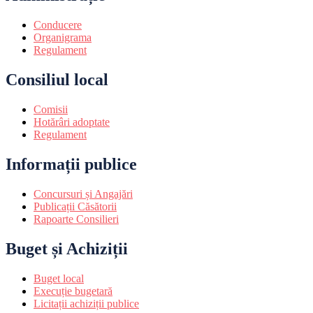
Conducere
Organigrama
Regulament
Consiliul local
Comisii
Hotărâri adoptate
Regulament
Informații publice
Concursuri și Angajări
Publicații Căsătorii
Rapoarte Consilieri
Buget și Achiziții
Buget local
Execuție bugetară
Licitații achiziții publice