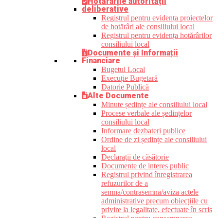
Hotărârile autorității
deliberative
Registrul pentru evidența proiectelor
de hotărâri ale consiliului local
Registrul pentru evidența hotărârilor
consiliului local
Documente și Informații
Financiare
Bugetul Local
Execuție Bugetară
Datorie Publică
Alte Documente
Minute ședințe ale consiliului local
Procese verbale ale ședințelor
consiliului local
Informare dezbateri publice
Ordine de zi ședințe ale consiliului
local
Declarații de căsătorie
Documente de interes public
Registrul privind înregistrarea
refuzurilor de a
semna/contrasemna/aviza actele
administrative precum obiecțiile cu
privire la legalitate, efectuate în scris