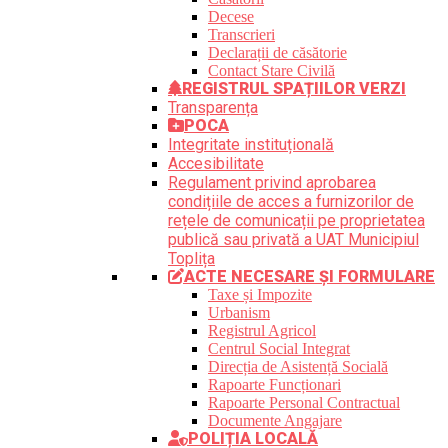
Decese
Transcrieri
Declarații de căsătorie
Contact Stare Civilă
REGISTRUL SPAȚIILOR VERZI
Transparența
POCA
Integritate instituțională
Accesibilitate
Regulament privind aprobarea
condițiile de acces a furnizorilor de
rețele de comunicații pe proprietatea
publică sau privată a UAT Municipiul
Toplița
ACTE NECESARE ȘI FORMULARE
Taxe și Impozite
Urbanism
Registrul Agricol
Centrul Social Integrat
Direcția de Asistență Socială
Rapoarte Funcționari
Rapoarte Personal Contractual
Documente Angajare
POLIȚIA LOCALĂ