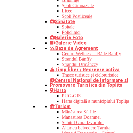
Grădinițe
Școli Gimnaziale
Licee
Școli Postliceale
Sănătate
Spitale
Policlinici
Galerie Foto
Galerie Video
Baze de Agrement
Centru Wellness – Băile Banffy
Ștrandul Bánffy
Ștrandul Urmánczy
Timp liber / Recreere activă
Trasee turistice şi cicloturistice
Centrul Național de Informare si
Promovare Turistica din Toplița
Harta
PUG-GIS
Harta digitală a municipiului Toplița
Turism
Mânăstirea Sf. Ilie
Manastirea Doamnei
Schitul Gura Izvorului
Altar cu belvedere Tarnița