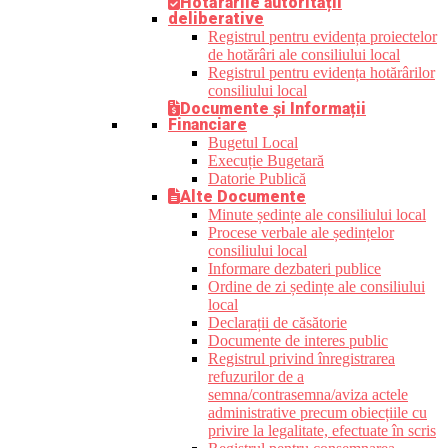
Hotărârile autorității
deliberative
Registrul pentru evidența proiectelor
de hotărâri ale consiliului local
Registrul pentru evidența hotărârilor
consiliului local
Documente și Informații
Financiare
Bugetul Local
Execuție Bugetară
Datorie Publică
Alte Documente
Minute ședințe ale consiliului local
Procese verbale ale ședințelor
consiliului local
Informare dezbateri publice
Ordine de zi ședințe ale consiliului
local
Declarații de căsătorie
Documente de interes public
Registrul privind înregistrarea
refuzurilor de a
semna/contrasemna/aviza actele
administrative precum obiecțiile cu
privire la legalitate, efectuate în scris