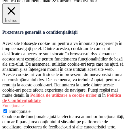
Politica de confidențialitate & folosirea cookie-urilor
Închide
Prezentare generală a confidențialității
Acest site folosește cookie-uri pentru a vă îmbunătăți experiența în
timp ce navigați pe el. Dintre acestea, cookie-urile care sunt
clasificate ca necesare sunt stocate în browser-ul dvs. deoarece
acestea sunt esențiale pentru funcționarea funcționalităților de bază
ale site-ului. De asemenea, utilizăm cookie-uri terțe care ne ajută să
analizăm și să înțelegem modul în care utilizați acest site web.
Aceste cookie-uri vor fi stocate în browserul dumneavoastră numai
cu consimțământul dvs. De asemenea, va trebui să optați pentru a
renunța la aceste cookie-uri. Renunțarea la unele dintre aceste
cookie-uri poate afecta experiența de navigare. Puteți regăsi mai
multe detalii în
Politica de utilizare a cookie-urilor
și în
Politica
de Confidențialitate
Funcționale
Funcționale
Cookie-urile funcționale ajută la efectuarea anumitor funcționalități,
cum ar fi partajarea conținutului site-ului pe platformele de
socializare, colectarea de feedback-uri și alte caracteristici terțe.