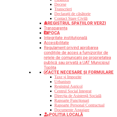
Decese
Transcrieri
Declarații de căsătorie
Contact Stare Civilă
REGISTRUL SPAȚIILOR VERZI
Transparența
POCA
Integritate instituțională
Accesibilitate
Regulament privind aprobarea
condițiile de acces a furnizorilor de
rețele de comunicații pe proprietatea
publică sau privată a UAT Municipiul
Toplița
ACTE NECESARE ȘI FORMULARE
Taxe și Impozite
Urbanism
Registrul Agricol
Centrul Social Integrat
Direcția de Asistență Socială
Rapoarte Funcționari
Rapoarte Personal Contractual
Documente Angajare
POLIȚIA LOCALĂ