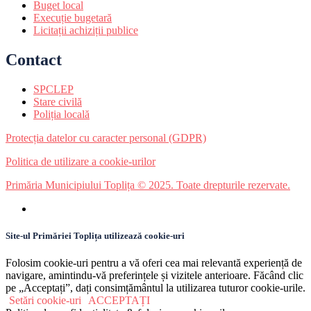
Buget local
Execuție bugetară
Licitații achiziții publice
Contact
SPCLEP
Stare civilă
Poliția locală
Protecția datelor cu caracter personal (GDPR)
Politica de utilizare a cookie-urilor
Primăria Municipiului Toplița © 2025. Toate drepturile rezervate.
Site-ul Primăriei Toplița utilizează cookie-uri
Folosim cookie-uri pentru a vă oferi cea mai relevantă experiență de
navigare, amintindu-vă preferințele și vizitele anterioare. Făcând clic
pe „Acceptați”, dați consimțământul la utilizarea tuturor cookie-urile.
Setări cookie-uri
ACCEPTAȚI