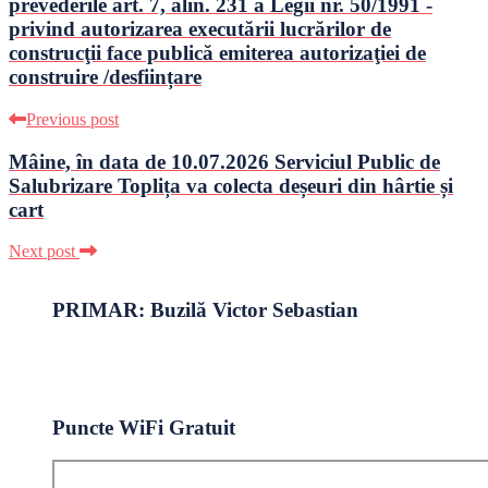
prevederile art. 7, alin. 231 a Legii nr. 50/1991 -
privind autorizarea executării lucrărilor de
construcţii face publică emiterea autorizaţiei de
construire /desființare
Previous post
Mâine, în data de 10.07.2026 Serviciul Public de
Salubrizare Toplița va colecta deșeuri din hârtie și
cart
Next post
PRIMAR: Buzilă Victor Sebastian
Puncte WiFi Gratuit