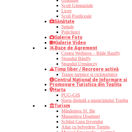
Grădinițe
Școli Gimnaziale
Licee
Școli Postliceale
Sănătate
Spitale
Policlinici
Galerie Foto
Galerie Video
Baze de Agrement
Centru Wellness – Băile Banffy
Ștrandul Bánffy
Ștrandul Urmánczy
Timp liber / Recreere activă
Trasee turistice şi cicloturistice
Centrul Național de Informare si
Promovare Turistica din Toplița
Harta
PUG-GIS
Harta digitală a municipiului Toplița
Turism
Mânăstirea Sf. Ilie
Manastirea Doamnei
Schitul Gura Izvorului
Altar cu belvedere Tarnița