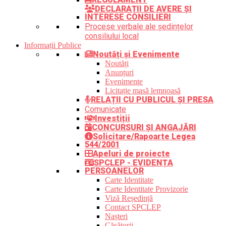
DECLARAȚII DE AVERE ȘI
INTERESE CONSILIERI
Procese verbale ale ședințelor
consiliului local
Informații Publice
Noutăți și Evenimente
Noutăți
Anunțuri
Evenimente
Licitație masă lemnoasă
RELAȚII CU PUBLICUL ȘI PRESA
Comunicate
Investiții
CONCURSURI ȘI ANGAJĂRI
Solicitare/Rapoarte Legea
544/2001
Apeluri de proiecte
SPCLEP - EVIDENȚA
PERSOANELOR
Carte Identitate
Carte Identitate Provizorie
Viză Reședință
Contact SPCLEP
Nașteri
Căsătorii