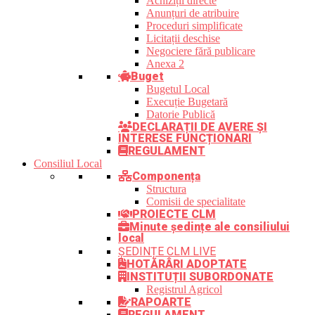
Achiziții directe
Anunțuri de atribuire
Proceduri simplificate
Licitații deschise
Negociere fără publicare
Anexa 2
Buget
Bugetul Local
Execuție Bugetară
Datorie Publică
DECLARAȚII DE AVERE ȘI
INTERESE FUNCȚIONARI
REGULAMENT
Consiliul Local
Componența
Structura
Comisii de specialitate
PROIECTE CLM
Minute ședințe ale consiliului
local
ȘEDINȚE CLM LIVE
HOTĂRÂRI ADOPTATE
INSTITUȚII SUBORDONATE
Registrul Agricol
RAPOARTE
REGULAMENT