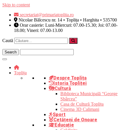
Skip to content
secretariat@primariatoplita.ro
Nicolae Bălcescu nr. 14 • Toplița • Harghita • 535700
Orar casierie: Luni-Miercuri: 07.00-15.30; Joi: 07.00-
18.00; Vineri: 07.00-13.00
Caută
Toplița
Despre Toplița
Istoria Topliței
Cultură
Biblioteca Municipală “George
Sbârcea”
Casa de Cultură Toplița
Cinema 3D Calimani
Sport
Cetățeni de Onoare
Educație