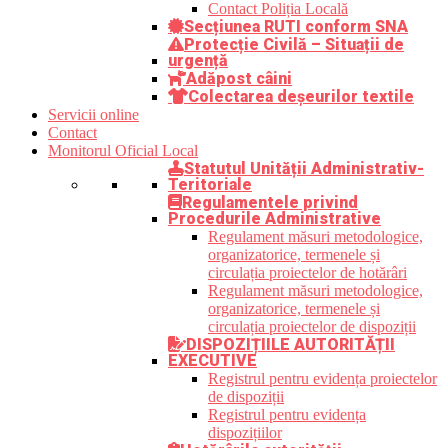
Contact Poliția Locală
Secțiunea RUTI conform SNA
Protecție Civilă – Situații de
urgență
Adăpost câini
Colectarea deșeurilor textile
Servicii online
Contact
Monitorul Oficial Local
Statutul Unității Administrativ-
Teritoriale
Regulamentele privind
Procedurile Administrative
Regulament măsuri metodologice,
organizatorice, termenele și
circulația proiectelor de hotărâri
Regulament măsuri metodologice,
organizatorice, termenele și
circulația proiectelor de dispoziții
DISPOZIȚIILE AUTORITĂȚII
EXECUTIVE
Registrul pentru evidența proiectelor
de dispoziții
Registrul pentru evidența
dispozițiilor