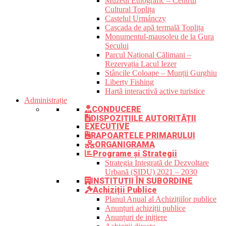
Muzeul Etnografic – Centrul
Cultural Toplița
Castelul Urmánczy
Cascada de apă termală Toplița
Monumentul-mausoleu de la Gura
Secului
Parcul Național Călimani –
Rezervația Lacul Iezer
Stâncile Coloape – Munții Gurghiu
Liberty Fishing
Hartă interactivă active turistice
Administrație
CONDUCERE
DISPOZIȚIILE AUTORITĂȚII
EXECUTIVE
RAPOARTELE PRIMARULUI
ORGANIGRAMA
Programe și Strategii
Strategia Integrată de Dezvoltare
Urbană (SIDU) 2021 – 2030
INSTITUȚII ÎN SUBORDINE
Achiziții Publice
Planul Anual al Achizițiilor publice
Anunțuri achiziții publice
Anunțuri de inițiere