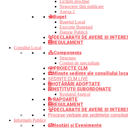
Licitații deschise
Negociere fără publicare
Anexa 2
Buget
Bugetul Local
Execuție Bugetară
Datorie Publică
DECLARAȚII DE AVERE ȘI INTER
REGULAMENT
Consiliul Local
Componența
Structura
Comisii de specialitate
PROIECTE CLM
Minute ședințe ale consiliului loca
ȘEDINȚE CLM LIVE
HOTĂRÂRI ADOPTATE
INSTITUȚII SUBORDONATE
Registrul Agricol
RAPOARTE
REGULAMENT
DECLARAȚII DE AVERE ȘI INTERE
Procese verbale ale ședințelor consiliulu
Informații Publice
Noutăți și Evenimente