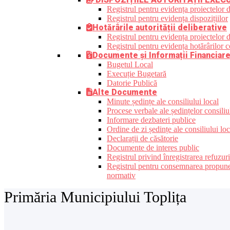
Registrul pentru evidența proiectelor d
Registrul pentru evidența dispozițiilor
Hotărârile autorității deliberative
Registrul pentru evidența proiectelor de
Registrul pentru evidența hotărârilor co
Documente și Informații Financiar
Bugetul Local
Execuție Bugetară
Datorie Publică
Alte Documente
Minute ședințe ale consiliului local
Procese verbale ale ședințelor consiliu
Informare dezbateri publice
Ordine de zi ședințe ale consiliului loc
Declarații de căsătorie
Documente de interes public
Registrul privind înregistrarea refuzur
Registrul pentru consemnarea propunerilo
normativ
Primăria Municipiului Toplița