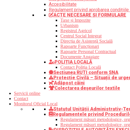
Accesibilitate
Regulament privind aprobarea condițiile 
ACTE NECESARE ȘI FORMULARE
Taxe și Impozite
Urbanism
Registrul Agricol
Centrul Social Integrat
Direcția de Asistență Socială
Rapoarte Funcționari
Rapoarte Personal Contractual
Documente Angajare
POLIȚIA LOCALĂ
Contact Poliția Locală
Secțiunea RUTI conform SNA
Protecție Civilă – Situații de urge
Adăpost câini
Colectarea deșeurilor textile
Servicii online
Contact
Monitorul Oficial Local
Statutul Unității Administrativ-Ter
Regulamentele privind Proceduril
Regulament măsuri metodologice, organi
Regulament măsuri metodologice, organi
DISPOZIȚIILE AUTORITĂȚII EXEC