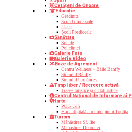
Sport
Cetățeni de Onoare
Educație
Grădinițe
Școli Gimnaziale
Licee
Școli Postliceale
Sănătate
Spitale
Policlinici
Galerie Foto
Galerie Video
Baze de Agrement
Centru Wellness – Băile Banffy
Ștrandul Bánffy
Ștrandul Urmánczy
Timp liber / Recreere activă
Trasee turistice şi cicloturistice
Centrul Național de Informare si P
Harta
PUG-GIS
Harta digitală a municipiului Toplița
Turism
Mânăstirea Sf. Ilie
Manastirea Doamnei