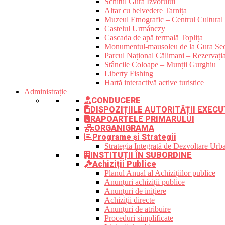
Schitul Gura Izvorului
Altar cu belvedere Tarnița
Muzeul Etnografic – Centrul Cultural 
Castelul Urmánczy
Cascada de apă termală Toplița
Monumentul-mausoleu de la Gura Sec
Parcul Național Călimani – Rezervația
Stâncile Coloape – Munții Gurghiu
Liberty Fishing
Hartă interactivă active turistice
Administrație
CONDUCERE
DISPOZIȚIILE AUTORITĂȚII EXECU
RAPOARTELE PRIMARULUI
ORGANIGRAMA
Programe și Strategii
Strategia Integrată de Dezvoltare Ur
INSTITUȚII ÎN SUBORDINE
Achiziții Publice
Planul Anual al Achizițiilor publice
Anunțuri achiziții publice
Anunțuri de inițiere
Achiziții directe
Anunțuri de atribuire
Proceduri simplificate