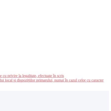
u privire la legalitate, efectuate în scris
ui local și dispozițiilor primarului, numai în cazul celor cu caracter