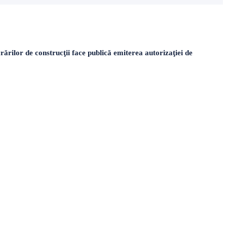
rărilor de construcţii face publică emiterea autorizaţiei de