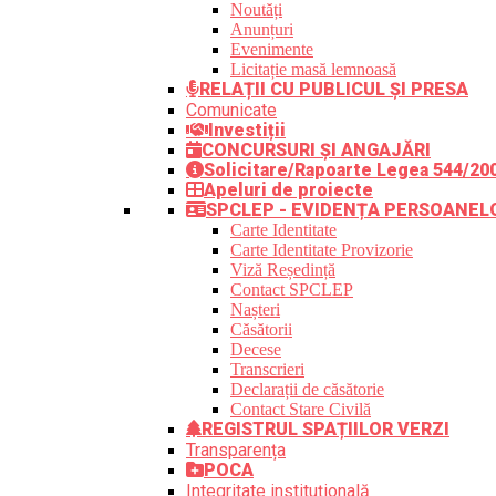
Noutăți
Anunțuri
Evenimente
Licitație masă lemnoasă
RELAȚII CU PUBLICUL ȘI PRESA
Comunicate
Investiții
CONCURSURI ȘI ANGAJĂRI
Solicitare/Rapoarte Legea 544/20
Apeluri de proiecte
SPCLEP - EVIDENȚA PERSOANEL
Carte Identitate
Carte Identitate Provizorie
Viză Reședință
Contact SPCLEP
Nașteri
Căsătorii
Decese
Transcrieri
Declarații de căsătorie
Contact Stare Civilă
REGISTRUL SPAȚIILOR VERZI
Transparența
POCA
Integritate instituțională