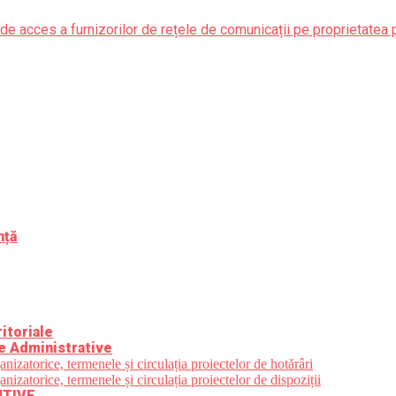
de acces a furnizorilor de rețele de comunicații pe proprietatea 
nță
itoriale
e Administrative
zatorice, termenele și circulația proiectelor de hotărâri
zatorice, termenele și circulația proiectelor de dispoziții
UTIVE