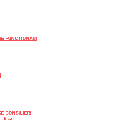
ESE FUNCȚIONARI
l
SE CONSILIERI
i local