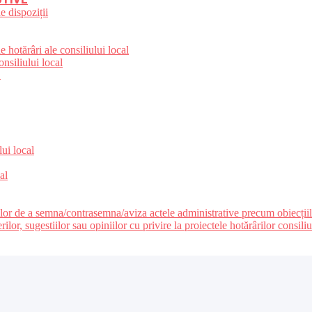
e dispoziții
 hotărâri ale consiliului local
nsiliului local
e
lui local
al
ilor de a semna/contrasemna/aviza actele administrative precum obiecțiile c
r, sugestiilor sau opiniilor cu privire la proiectele hotărârilor consiliul