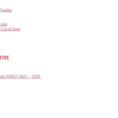
Toplița
ului
 Lacul Iezer
TIVE
bană (SIDU) 2021 – 2030