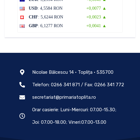
USD
: 4,5584 RON
+0,0077 ▲
CHF
: 5,6244 RON
+0,0023 ▲
GBP
: 6,1277 RON
+0,0041 ▲
Nicolae Bălcescu 14 • Toplița • 535700
Telefon: 0266 341 871 / Fax: 0266 341 772
secretariat@primariatoplita.ro
Orar casierie: Luni-Miercuri: 07.00-15.30;
Joi: 07.00-18.00; Vineri:07.00-13.00