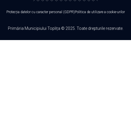
Protecția datelor cu caracter personal (GDPR)
Politica de utilizare a cookie-urilor
Primăria Municipiului Toplița © 2025. Toate drepturile rezervate.