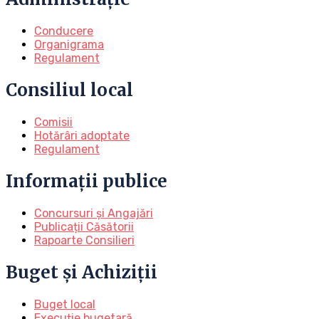
Conducere
Organigrama
Regulament
Consiliul local
Comisii
Hotărâri adoptate
Regulament
Informații publice
Concursuri și Angajări
Publicații Căsătorii
Rapoarte Consilieri
Buget și Achiziții
Buget local
Execuție bugetară