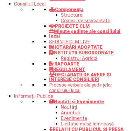
Consiliul Local
Componența
Structura
Comisii de specialitate
PROIECTE CLM
Minute ședințe ale consiliului
local
ȘEDINȚE CLM LIVE
HOTĂRÂRI ADOPTATE
INSTITUȚII SUBORDONATE
Registrul Agricol
RAPOARTE
REGULAMENT
DECLARAȚII DE AVERE ȘI
INTERESE CONSILIERI
Procese verbale ale ședințelor
consiliului local
Informații Publice
Noutăți și Evenimente
Noutăți
Anunțuri
Evenimente
Licitație masă lemnoasă
RELAȚII CU PUBLICUL ȘI PRESA