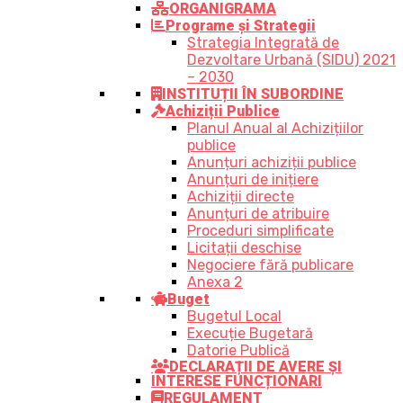
ORGANIGRAMA
Programe și Strategii
Strategia Integrată de
Dezvoltare Urbană (SIDU) 2021
– 2030
INSTITUȚII ÎN SUBORDINE
Achiziții Publice
Planul Anual al Achizițiilor
publice
Anunțuri achiziții publice
Anunțuri de inițiere
Achiziții directe
Anunțuri de atribuire
Proceduri simplificate
Licitații deschise
Negociere fără publicare
Anexa 2
Buget
Bugetul Local
Execuție Bugetară
Datorie Publică
DECLARAȚII DE AVERE ȘI
INTERESE FUNCȚIONARI
REGULAMENT