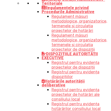
Teritoriale
Regulamentele privind
Procedurile Administrative
Regulament măsuri
metodologice, organizatorice,
termenele și circulația
proiectelor de hotărâri
Regulament măsuri
metodologice, organizatorice,
termenele și circulația
proiectelor de dispoziții
DISPOZIȚIILE AUTORITĂȚII
EXECUTIVE
Registrul pentru evidența
proiectelor de dispoziții
Registrul pentru evidența
dispozițiilor
Hotărârile autorității
deliberative
Registrul pentru evidența
proiectelor de hotărâri ale
consiliului local
Registrul pentru evidența
hotărârilor consiliului local