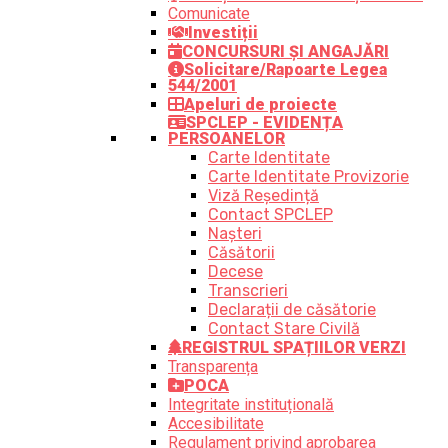
Comunicate
Investiții
CONCURSURI ȘI ANGAJĂRI
Solicitare/Rapoarte Legea
544/2001
Apeluri de proiecte
SPCLEP - EVIDENȚA
PERSOANELOR
Carte Identitate
Carte Identitate Provizorie
Viză Reședință
Contact SPCLEP
Nașteri
Căsătorii
Decese
Transcrieri
Declarații de căsătorie
Contact Stare Civilă
REGISTRUL SPAȚIILOR VERZI
Transparența
POCA
Integritate instituțională
Accesibilitate
Regulament privind aprobarea