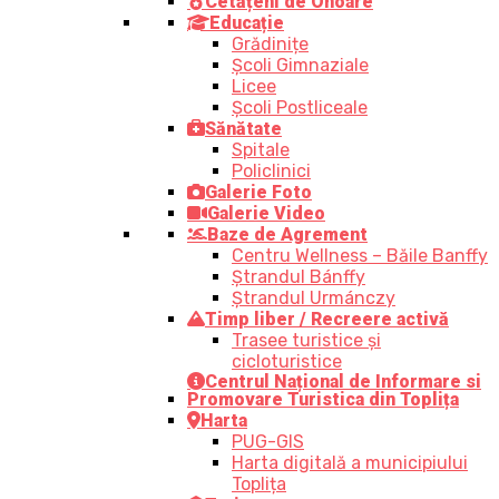
Cetățeni de Onoare
Educație
Grădinițe
Școli Gimnaziale
Licee
Școli Postliceale
Sănătate
Spitale
Policlinici
Galerie Foto
Galerie Video
Baze de Agrement
Centru Wellness – Băile Banffy
Ștrandul Bánffy
Ștrandul Urmánczy
Timp liber / Recreere activă
Trasee turistice şi
cicloturistice
Centrul Național de Informare si
Promovare Turistica din Toplița
Harta
PUG-GIS
Harta digitală a municipiului
Toplița