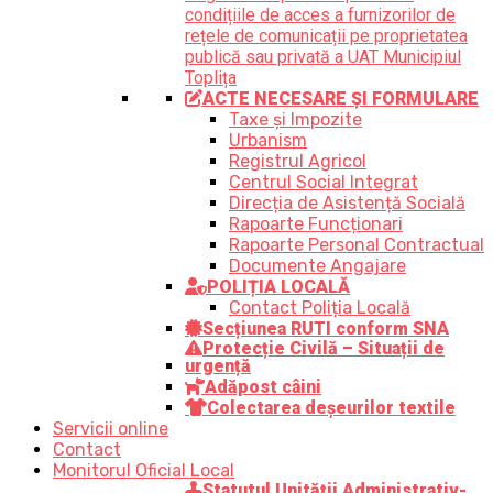
condițiile de acces a furnizorilor de
rețele de comunicații pe proprietatea
publică sau privată a UAT Municipiul
Toplița
ACTE NECESARE ȘI FORMULARE
Taxe și Impozite
Urbanism
Registrul Agricol
Centrul Social Integrat
Direcția de Asistență Socială
Rapoarte Funcționari
Rapoarte Personal Contractual
Documente Angajare
POLIȚIA LOCALĂ
Contact Poliția Locală
Secțiunea RUTI conform SNA
Protecție Civilă – Situații de
urgență
Adăpost câini
Colectarea deșeurilor textile
Servicii online
Contact
Monitorul Oficial Local
Statutul Unității Administrativ-