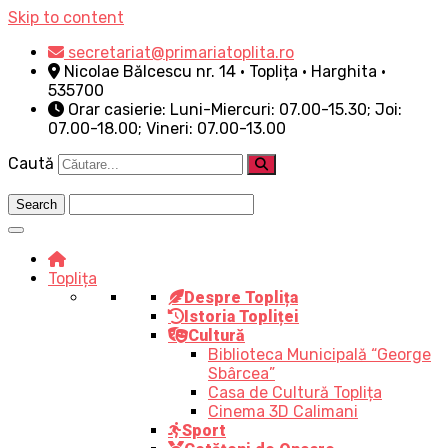
Skip to content
secretariat@primariatoplita.ro
Nicolae Bălcescu nr. 14 • Toplița • Harghita •
535700
Orar casierie: Luni-Miercuri: 07.00-15.30; Joi:
07.00-18.00; Vineri: 07.00-13.00
Caută
Toplița
Despre Toplița
Istoria Topliței
Cultură
Biblioteca Municipală “George
Sbârcea”
Casa de Cultură Toplița
Cinema 3D Calimani
Sport