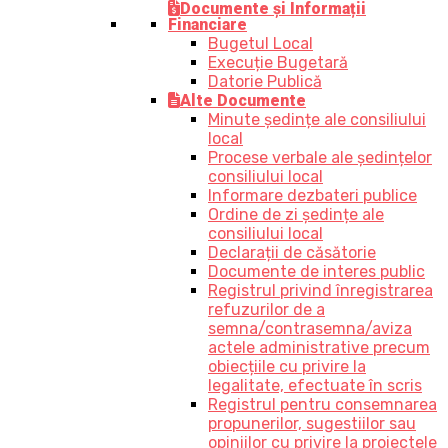
Documente și Informații
Financiare
Bugetul Local
Execuție Bugetară
Datorie Publică
Alte Documente
Minute ședințe ale consiliului
local
Procese verbale ale ședințelor
consiliului local
Informare dezbateri publice
Ordine de zi ședințe ale
consiliului local
Declarații de căsătorie
Documente de interes public
Registrul privind înregistrarea
refuzurilor de a
semna/contrasemna/aviza
actele administrative precum
obiecțiile cu privire la
legalitate, efectuate în scris
Registrul pentru consemnarea
propunerilor, sugestiilor sau
opiniilor cu privire la proiectele