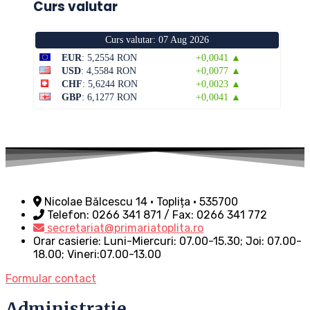
Curs valutar
Curs valutar: 07 Aug 2026
EUR
: 5,2554 RON
+0,0041 ▲
USD
: 4,5584 RON
+0,0077 ▲
CHF
: 5,6244 RON
+0,0023 ▲
GBP
: 6,1277 RON
+0,0041 ▲
Nicolae Bălcescu 14 • Toplița • 535700
Telefon: 0266 341 871 / Fax: 0266 341 772
secretariat@primariatoplita.ro
Orar casierie: Luni-Miercuri: 07.00-15.30; Joi: 07.00-
18.00; Vineri:07.00-13.00
Formular contact
Administrație