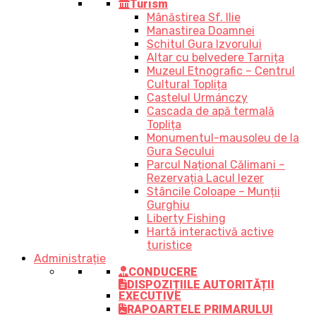
Turism
Mânăstirea Sf. Ilie
Manastirea Doamnei
Schitul Gura Izvorului
Altar cu belvedere Tarnița
Muzeul Etnografic – Centrul
Cultural Toplița
Castelul Urmánczy
Cascada de apă termală
Toplița
Monumentul-mausoleu de la
Gura Secului
Parcul Național Călimani –
Rezervația Lacul Iezer
Stâncile Coloape – Munții
Gurghiu
Liberty Fishing
Hartă interactivă active
turistice
Administrație
CONDUCERE
DISPOZIȚIILE AUTORITĂȚII
EXECUTIVE
RAPOARTELE PRIMARULUI