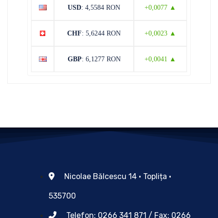
USD
: 4,5584 RON
+0,0077 ▲
CHF
: 5,6244 RON
+0,0023 ▲
GBP
: 6,1277 RON
+0,0041 ▲
Nicolae Bălcescu 14 • Toplița •
535700
Telefon: 0266 341 871 / Fax: 0266