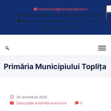
secretariat@primariatoplita.ro
Nicolae Bălcescu nr. 14 • Toplița • Harghita • 535700
Orar casierie: Luni-Miercuri: 07.00-15.30; Joi: 07.00-
18.00; Vineri: 07.00-13.00
Primăria Municipiului Toplița
24 octombrie 2025
Dispozițiile autorității executive
0