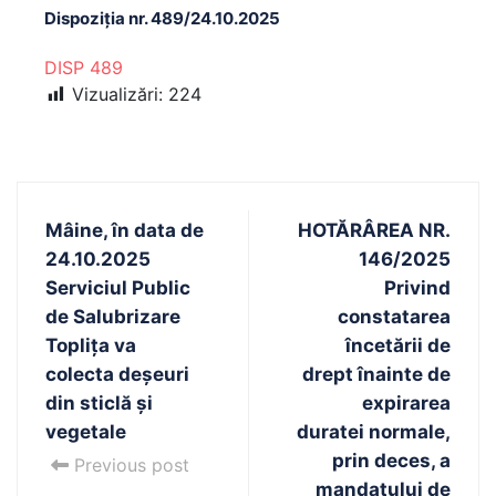
Dispoziția nr. 489/24.10.2025
DISP 489
Vizualizări:
224
Mâine, în data de
HOTĂRÂREA NR.
24.10.2025
146/2025
Serviciul Public
Privind
de Salubrizare
constatarea
Toplița va
încetării de
colecta deșeuri
drept înainte de
din sticlă și
expirarea
vegetale
duratei normale,
prin deces, a
Previous post
mandatului de