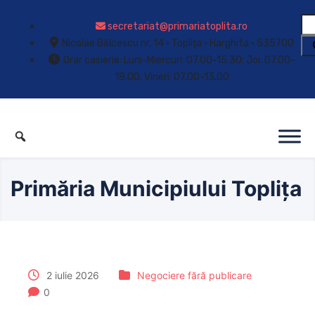
secretariat@primariatoplita.ro
Nicolae Bălcescu nr. 14 • Toplița • Harghita • 535700
Orar casierie: Luni-Miercuri: 07.00-15.30; Joi: 07.00-
18.00; Vineri: 07.00-13.00
Primăria Municipiului Toplița
2 iulie 2026
Negociere fără publicare
0