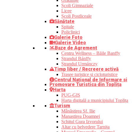
Grădinițe
Școli Gimnaziale
Licee
Școli Postliceale
Sănătate
Spitale
Policlinici
Galerie Foto
Galerie Video
Baze de Agrement
Centru Wellness – Băile Banffy
Ștrandul Bánffy
Ștrandul Urmánczy
Timp liber / Recreere activă
Trasee turistice şi cicloturistice
Centrul Național de Informare si
Promovare Turistica din Toplița
Harta
PUG-GIS
Harta digitală a municipiului Toplița
Turism
Mânăstirea Sf. Ilie
Manastirea Doamnei
Schitul Gura Izvorului
Altar cu belvedere Tarnița