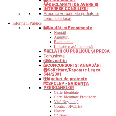
DECLARAȚII DE AVERE ȘI
INTERESE CONSILIERI
Procese verbale ale ședințelor
consiliului local
Informații Publice
Noutăți și Evenimente
Noutăți
Anunțuri
Evenimente
Licitație masă lemnoasă
RELAȚII CU PUBLICUL ȘI PRESA
Comunicate
Investiții
CONCURSURI ȘI ANGAJĂRI
Solicitare/Rapoarte Legea
544/2001
Apeluri de proiecte
SPCLEP - EVIDENȚA
PERSOANELOR
Carte Identitate
Carte Identitate Provizorie
Viză Reședință
Contact SPCLEP
Nașteri
Căsătorii