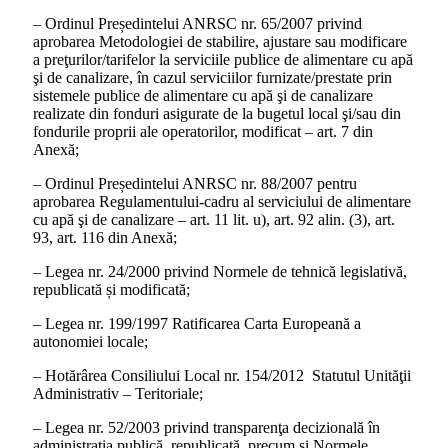
– Ordinul Președintelui ANRSC nr. 65/2007 privind
aprobarea Metodologiei de stabilire, ajustare sau modificare
a preţurilor/tarifelor la serviciile publice de alimentare cu apă
şi de canalizare, în cazul serviciilor furnizate/prestate prin
sistemele publice de alimentare cu apă şi de canalizare
realizate din fonduri asigurate de la bugetul local şi/sau din
fondurile proprii ale operatorilor, modificat – art. 7 din
Anexă;
– Ordinul Președintelui ANRSC nr. 88/2007 pentru
aprobarea Regulamentului-cadru al serviciului de alimentare
cu apă şi de canalizare – art. 11 lit. u), art. 92 alin. (3), art.
93, art. 116 din Anexă;
– Legea nr. 24/2000 privind Normele de tehnică legislativă,
republicată și modificată;
– Legea nr. 199/1997 Ratificarea Carta Europeană a
autonomiei locale;
– Hotărârea Consiliului Local nr. 154/2012 Statutul Unităţii
Administrativ – Teritoriale;
– Legea nr. 52/2003 privind transparenţa decizională în
administraţia publică, republicată, precum și Normele