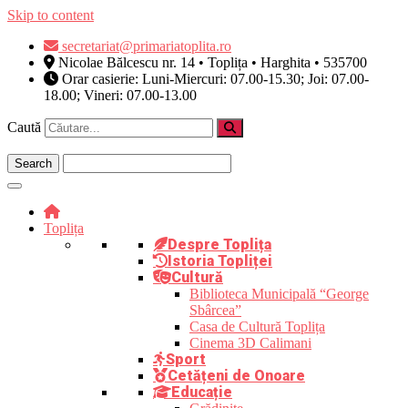
Skip to content
secretariat@primariatoplita.ro
Nicolae Bălcescu nr. 14 • Toplița • Harghita • 535700
Orar casierie: Luni-Miercuri: 07.00-15.30; Joi: 07.00-
18.00; Vineri: 07.00-13.00
Caută
Toplița
Despre Toplița
Istoria Topliței
Cultură
Biblioteca Municipală “George
Sbârcea”
Casa de Cultură Toplița
Cinema 3D Calimani
Sport
Cetățeni de Onoare
Educație