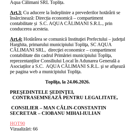
Aqua Călimani SRL Toplița.
Art.3
:
Cu aducere la îndeplinire a prevederilor hotărârii se
însărcinează: Direcția economică – compartiment
contabilitate și S.C. AQUA CĂLIMANI S.R.L., prin
conducerea acesteia.
Art.4:
Hotărârea se comunică Instituţiei Prefectului – judeţul
Harghita, primarului municipiului Topliţa, SC AQUA
CĂLIMANI SRL, direcţiei economice – compartiment
contabilitate din cadrul Primăriei municipiului Topliţa,
reprezentanților Consiliului Local în Adunarea Generală a
Asociaților a S.C. AQUA CĂLIMANI S.R.L. şi se afişează
pe pagina web a municipiului Topliţa.
Topliţa, la 24.06.2026.
PREŞEDINTELE ŞEDINŢEI,
CONTRASEMNEAZĂ PENTRU LEGALITATE,
CONSILIER – MAN CĂLIN-CONSTANTIN
SECRETAR – CIOBANU MIHAI-IULIAN
HOT90
Vizualizări:
66