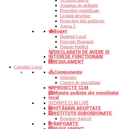
Achiziții directe
Anunțuri de atribuire
Proceduri simplificate
Licitații deschise
Negociere fără publicare
Anexa 2
Buget
Bugetul Local
Execuție Bugetară
Datorie Publică
DECLARAȚII DE AVERE ȘI
INTERESE FUNCȚIONARI
REGULAMENT
Consiliul Local
Componența
Structura
Comisii de specialitate
PROIECTE CLM
Minute ședințe ale consiliului
local
ȘEDINȚE CLM LIVE
HOTĂRÂRI ADOPTATE
INSTITUȚII SUBORDONATE
Registrul Agricol
RAPOARTE
REGULAMENT