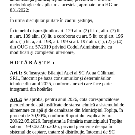
metodologice de aplicare a acesteia, aprobate prin HG nr.
831/2022;
În urma discuțiilor purtate în cadrul ședinței,
În temeiul dispoziţiunilor art. 129 alin. (2) lit. d, alin. (7) lit.
n , art. 139 alin. (3) lit. a coroborat cu art. 5 lit. cc şi art. 196
alin. (1) lit. a, art. 198, art. 199 si art. 197 alin. (1), (2) și (4)
din OUG nr. 57/2019 privind Codul Administrativ, cu
modificări și completări ulterioare,
H O T Ă R Ă Ş T E :
Art.1:
Se însușește Bilanțul Apei al SC Aqua Călimani
SRL, întocmit pe baza consumurilor și determinărilor
tehnice din anul 2025, conform anexei care face parte
integrantă din hotărâre.
Art.2:
Se aprobă, pentru anul 2026, cota corespunzătoare
pierderilor de apă justificate de starea tehnică a sistemului de
alimentare cu apă și de canalizare din Municipiul Toplița, în
procent de 30,90%, conform Raportului explicativ nr.
200/22.05.2026, înregistrat la Primăria municipiului Toplița
sub nr. 19974/22.05.2026, privind pierderile de apă în
sistemul de captare, tratare și distribuție, întocmit de SC