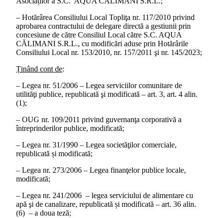
Asociaților a S.C. AQUA CĂLIMANI S.R.L.;
– Hotărârea Consiliului Local Topliţa nr. 117/2010 privind
aprobarea contractului de delegare directă a gestiunii prin
concesiune de către Consiliul Local către S.C. AQUA
CĂLIMANI S.R.L., cu modificări aduse prin Hotărârile
Consiliului Local nr. 153/2010, nr. 157/2011 şi nr. 145/2023;
Ținând cont de
:
– Legea nr. 51/2006 – Legea serviciilor comunitare de
utilităţi publice, republicată şi modificată – art. 3, art. 4 alin.
(1);
– OUG nr. 109/2011 privind guvernanţa corporativă a
întreprinderilor publice, modificată;
– Legea nr. 31/1990 – Legea societăţilor comerciale,
republicată și modificată;
– Legea nr. 273/2006 – Legea finanţelor publice locale,
modificată;
– Legea nr. 241/2006 – legea serviciului de alimentare cu
apă şi de canalizare, republicată și modificată – art. 36 alin.
(6) – a doua teză;