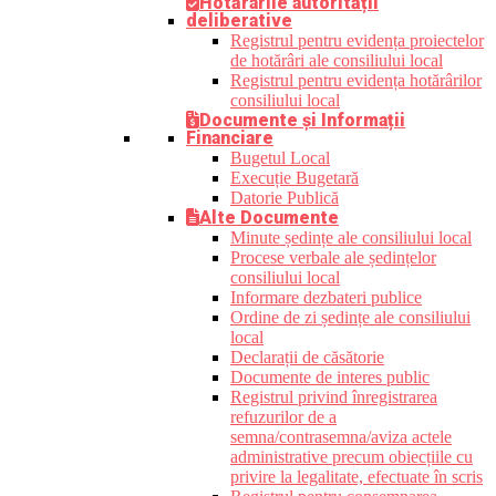
Hotărârile autorității
deliberative
Registrul pentru evidența proiectelor
de hotărâri ale consiliului local
Registrul pentru evidența hotărârilor
consiliului local
Documente și Informații
Financiare
Bugetul Local
Execuție Bugetară
Datorie Publică
Alte Documente
Minute ședințe ale consiliului local
Procese verbale ale ședințelor
consiliului local
Informare dezbateri publice
Ordine de zi ședințe ale consiliului
local
Declarații de căsătorie
Documente de interes public
Registrul privind înregistrarea
refuzurilor de a
semna/contrasemna/aviza actele
administrative precum obiecțiile cu
privire la legalitate, efectuate în scris