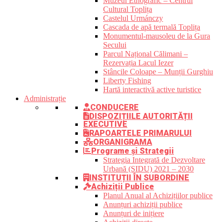
Muzeul Etnografic – Centrul
Cultural Toplița
Castelul Urmánczy
Cascada de apă termală Toplița
Monumentul-mausoleu de la Gura
Secului
Parcul Național Călimani –
Rezervația Lacul Iezer
Stâncile Coloape – Munții Gurghiu
Liberty Fishing
Hartă interactivă active turistice
Administrație
CONDUCERE
DISPOZIȚIILE AUTORITĂȚII
EXECUTIVE
RAPOARTELE PRIMARULUI
ORGANIGRAMA
Programe și Strategii
Strategia Integrată de Dezvoltare
Urbană (SIDU) 2021 – 2030
INSTITUȚII ÎN SUBORDINE
Achiziții Publice
Planul Anual al Achizițiilor publice
Anunțuri achiziții publice
Anunțuri de inițiere