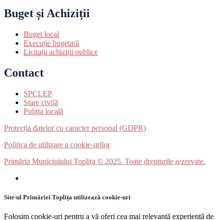
Buget și Achiziții
Buget local
Execuție bugetară
Licitații achiziții publice
Contact
SPCLEP
Stare civilă
Poliția locală
Protecția datelor cu caracter personal (GDPR)
Politica de utilizare a cookie-urilor
Primăria Municipiului Toplița © 2025. Toate drepturile rezervate.
Site-ul Primăriei Toplița utilizează cookie-uri
Folosim cookie-uri pentru a vă oferi cea mai relevantă experiență de