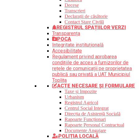
Decese
Transcrieri
Declarații de căsătorie
Contact Stare Civilă
REGISTRUL SPAȚIILOR VERZI
Transparența
POCA
Integritate instituțională
Accesibilitate
Regulament privind aprobarea
condițiile de acces a furnizorilor de
rețele de comunicații pe proprietatea
publică sau privată a UAT Municipiul
Toplița
ACTE NECESARE ȘI FORMULARE
Taxe și Impozite
Urbanism
Registrul Agricol
Centrul Social Integrat
Direcția de Asistență Socială
Rapoarte Funcționari
Rapoarte Personal Contractual
Documente Angajare
POLIȚIA LOCALĂ