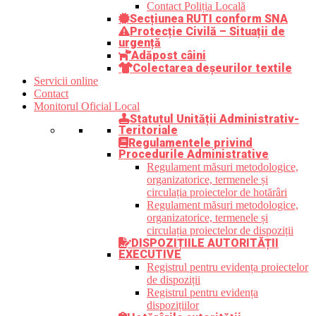
Contact Poliția Locală
Secțiunea RUTI conform SNA
Protecție Civilă – Situații de
urgență
Adăpost câini
Colectarea deșeurilor textile
Servicii online
Contact
Monitorul Oficial Local
Statutul Unității Administrativ-
Teritoriale
Regulamentele privind
Procedurile Administrative
Regulament măsuri metodologice,
organizatorice, termenele și
circulația proiectelor de hotărâri
Regulament măsuri metodologice,
organizatorice, termenele și
circulația proiectelor de dispoziții
DISPOZIȚIILE AUTORITĂȚII
EXECUTIVE
Registrul pentru evidența proiectelor
de dispoziții
Registrul pentru evidența
dispozițiilor