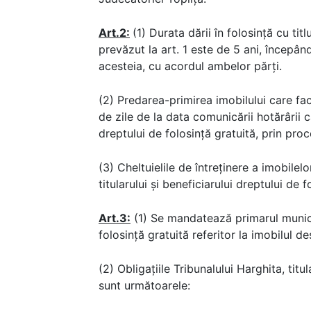
Art.2:
(1) Durata dării în folosinţă cu titl
prevăzut la art. 1 este de 5 ani, începând
acesteia, cu acordul ambelor părți.
(2) Predarea-primirea imobilului care fa
de zile de la data comunicării hotărârii că
dreptului de folosință gratuită, prin proc
(3) Cheltuielile de întreținere a imobilelo
titularului și beneficiarului dreptului de 
Art.3:
(1) Se mandatează primarul munici
folosință gratuită referitor la imobilul des
(2) Obligațiile Tribunalului Harghita, titu
sunt următoarele: