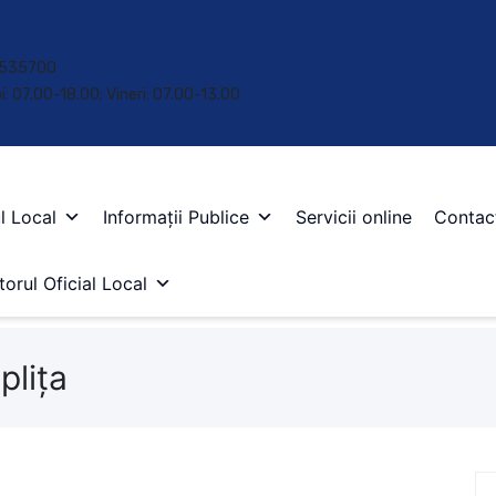
 • 535700
oi: 07.00-18.00; Vineri: 07.00-13.00
l Local
Informații Publice
Servicii online
Contac
orul Oficial Local
plița