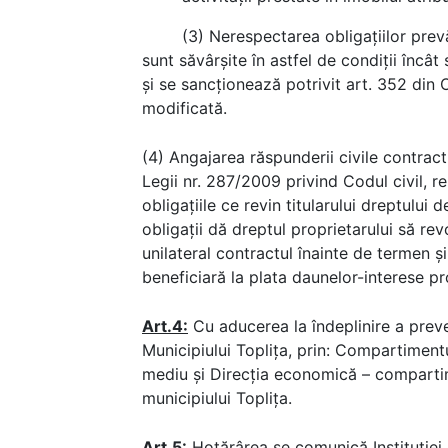
(3) Nerespectarea obligațiilor prevă
sunt săvârşite în astfel de condiţii încât 
și se sancționează potrivit art. 352 din
modificată.
(4) Angajarea răspunderii civile contrac
Legii nr. 287/2009 privind Codul civil, re
obligațiile ce revin titularului dreptului
obligații dă dreptul proprietarului să rev
unilateral contractul înainte de termen și 
beneficiară la plata daunelor-interese p
Art.4:
Cu aducerea la îndeplinire a preve
Municipiului Toplița, prin: Compartiment
mediu şi Direcţia economică – compartim
municipiului Topliţa.
Art.5:
Hotărârea se comunică Instituţiei P