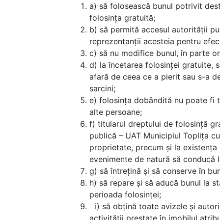
a) să folosească bunul potrivit dest
folosinţa gratuită;
b) să permită accesul autorității pu
reprezentanții acesteia pentru efec
c) să nu modifice bunul, în parte ori 
d) la încetarea folosinţei gratuite, s
afară de ceea ce a pierit sau s-a de
sarcini;
e) folosinţa dobândită nu poate fi tr
alte persoane;
f) titularul dreptului de folosinţă g
publică – UAT Municipiul Toplița cu
proprietate, precum şi la existenţa
evenimente de natură să conducă la 
g) să întrețină și să conserve în bun
h) să repare și să aducă bunul la sta
perioada folosinței;
i) să obțină toate avizele și autori
activității prestate în imobilul atribu