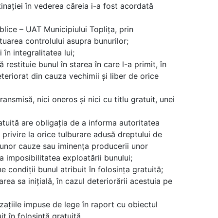
inaţiei în vederea căreia i-a fost acordată
blice – UAT Municipiului Toplița, prin
tuarea controlului asupra bunurilor;
în integralitatea lui;
ă restituie bunul în starea în care l-a primit, în
teriorat din cauza vechimii şi liber de orice
ansmisă, nici oneros şi nici cu titlu gratuit, unei
ratuită are obligaţia de a informa autoritatea
 privire la orice tulburare adusă dreptului de
 unor cauze sau iminenţa producerii unor
imposibilitatea exploatării bunului;
e condiții bunul atribuit în folosința gratuită;
rea sa inițială, în cazul deteriorării acestuia pe
zațiile impuse de lege în raport cu obiectul
it în folosință gratuită.