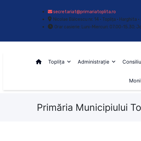
secretariat@primariatoplita.ro
Nicolae Bălcescu nr. 14 • Toplița • Harghita
Orar casierie: Luni-Miercuri: 07.00-15.30; J
Toplița
Administrație
Consiliu
Monit
Primăria Municipiului To