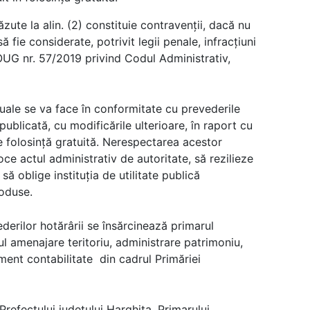
zute la alin. (2) constituie contravenții, dacă nu
să fie considerate, potrivit legii penale, infracţiuni
 OUG nr. 57/2019 privind Codul Administrativ,
tuale se va face în conformitate cu prevederile
publicată, cu modificările ulterioare, în raport cu
 de folosință gratuită. Nerespectarea acestor
oce actul administrativ de autoritate, să rezilieze
să oblige instituția de utilitate publică
roduse.
derilor hotărârii se însărcinează primarul
ul amenajare teritoriu, administrare patrimoniu,
ent contabilitate din cadrul Primăriei
refectului judeţului Harghita, Primarului