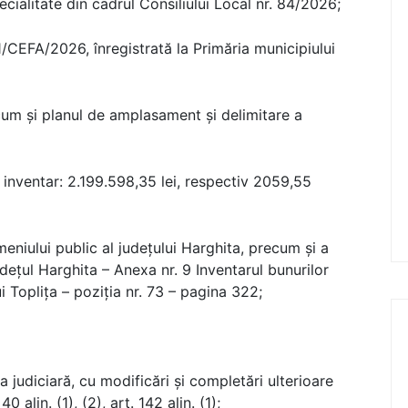
ecialitate din cadrul Consiliului Local nr. 84/2026;
81/CEFA/2026, înregistrată la Primăria municipiului
cum și planul de amplasament și delimitare a
e inventar: 2.199.598,35 lei, respectiv 2059,55
eniului public al județului Harghita, precum și a
udețul Harghita – Anexa nr. 9 Inventarul bunurilor
i Toplița – poziția nr. 73 – pagina 322;
 judiciară, cu modificări și completări ulterioare
. 40 alin. (1), (2), art. 142 alin. (1);