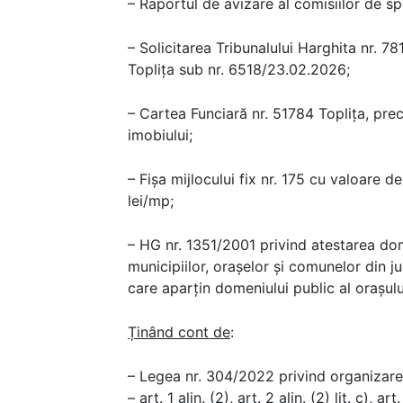
– Raportul de avizare al comisiilor de sp
– Solicitarea Tribunalului Harghita nr. 7
Toplița sub nr. 6518/23.02.2026;
– Cartea Funciară nr. 51784 Toplița, pre
imobiului;
– Fișa mijlocului fix nr. 175 cu valoare d
lei/mp;
– HG nr. 1351/2001 privind atestarea dom
municipiilor, orașelor și comunelor din j
care aparțin domeniului public al orașulu
Ținând cont de
:
– Legea nr. 304/2022 privind organizarea
– art. 1 alin. (2), art. 2 alin. (2) lit. c), art