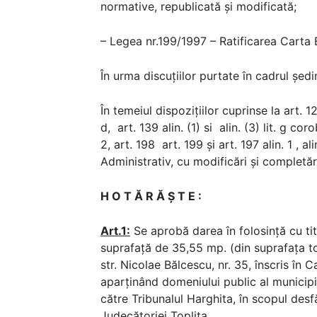
normative, republicată și modificată;
– Legea nr.199/1997 – Ratificarea Carta
În urma discuțiilor purtate în cadrul ședin
În temeiul dispoziţiilor cuprinse la art. 129, a
d, art. 139 alin. (1) si alin. (3) lit. g corob
2, art. 198 art. 199 și art. 197 alin. 1 , 
Administrativ, cu modificări și completări
H O T Ă R Ă Ş T E :
Art.1:
Se aprobă darea în folosinţă cu titl
suprafață de 35,55 mp. (din suprafața to
str. Nicolae Bălcescu, nr. 35, înscris în 
aparținând domeniului public al municipiu
către Tribunalul Harghita, în scopul desfă
Judecătoriei Toplița.