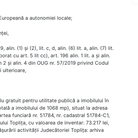
 Europeană a autonomiei locale;
ței,
lin. (1) şi (2), lit. c, d, alin. (6) lit. a, alin. (7) lit.
orat cu art. 5 lit cc), art. 196 alin. 1 lit. a și alin.
alin 2 și alin. 4 din OUG nr. 57/2019 privind Codul
 ulterioare,
u gratuit pentru utilitate publică a imobilului în
tală a imobilului de 1068 mp), situat la adresa
Cartea funciară nr. 51784, nr. cadastral 51784-C1,
lui Toplița, cu valoarea de inventar: 73.217 lei,
şurării activităţii Judecătoriei Toplița: arhiva