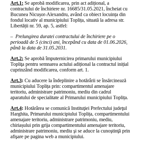
Art.1:
Se aprobă modificarea, prin act adițional, a
contractului de închiriere nr. 16685/31.05.2021, încheiat cu
Bucunea Nicușor-Alexandru, având ca obiect locuința din
fondul locativ al municipiului Toplița, situată la adresa str.
Libertății nr. 59, ap. 5, astfel:
–
Prelungirea duratei contractului de închiriere pe o
perioadă de 5 (cinci) ani, începând cu data de 01.06.2026,
până la data de 31.05.2031.
Art.2:
Se aprobă împuternicirea primarului municipiului
Topliţa pentru semnarea actului adițional la contractul inițial
cuprinzând modificarea, conform art. 1.
Art.3
:
Cu aducere la îndeplinire a hotărârii se însărcinează
municipiului Toplița prin: compartimentul amenajare
teritoriu, administrare patrimoniu, mediu din cadrul
aparatului de specialitate al Primarului municipiului Toplița.
Art.4
:
Hotărârea se comunică Instituţiei Prefectului judeţul
Harghita, Primarului municipiului Toplița, compartimentului
amenajare teritoriu, administrare patrimoniu, mediu,
chiriașului prin grija compartimentului amenajare teritoriu,
administrare patrimoniu, mediu şi se aduce la cunoştinţă prin
afişare pe pagina web a municipiului.