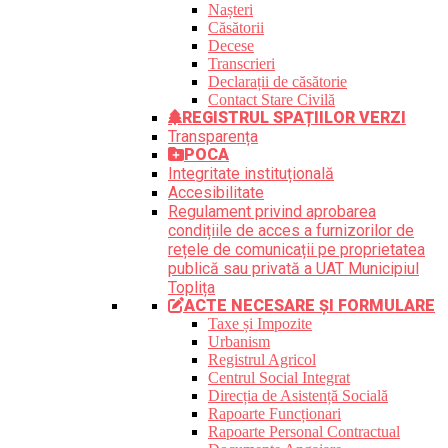
Nașteri
Căsătorii
Decese
Transcrieri
Declarații de căsătorie
Contact Stare Civilă
REGISTRUL SPAȚIILOR VERZI
Transparența
POCA
Integritate instituțională
Accesibilitate
Regulament privind aprobarea
condițiile de acces a furnizorilor de
rețele de comunicații pe proprietatea
publică sau privată a UAT Municipiul
Toplița
ACTE NECESARE ȘI FORMULARE
Taxe și Impozite
Urbanism
Registrul Agricol
Centrul Social Integrat
Direcția de Asistență Socială
Rapoarte Funcționari
Rapoarte Personal Contractual