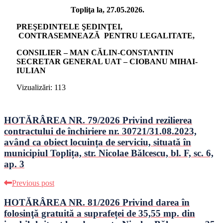
Topliţa la, 27.05.2026.
PREŞEDINTELE ŞEDINŢEI,
CONTRASEMNEAZĂ PENTRU LEGALITATE,
CONSILIER – MAN CĂLIN-CONSTANTIN
SECRETAR GENERAL UAT – CIOBANU MIHAI-
IULIAN
Vizualizări:
113
HOTĂRÂREA NR. 79/2026 Privind rezilierea
contractului de închiriere nr. 30721/31.08.2023,
având ca obiect locuința de serviciu, situată în
municipiul Toplița, str. Nicolae Bălcescu, bl. F, sc. 6,
ap. 3
Previous post
HOTĂRÂREA NR. 81/2026 Privind darea în
folosinţă gratuită a suprafeței de 35,55 mp. din