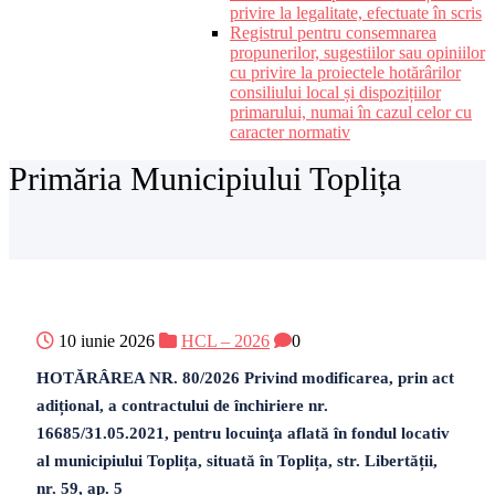
privire la legalitate, efectuate în scris
Registrul pentru consemnarea
propunerilor, sugestiilor sau opiniilor
cu privire la proiectele hotărârilor
consiliului local și dispozițiilor
primarului, numai în cazul celor cu
caracter normativ
Primăria Municipiului Toplița
10 iunie 2026
HCL – 2026
0
HOTĂRÂREA NR. 80/2026 Privind modificarea, prin act
adițional, a contractului de închiriere nr.
16685/31.05.2021, pentru locuinţa aflată în fondul locativ
al municipiului Toplița, situată în Toplița, str. Libertății,
nr. 59, ap. 5