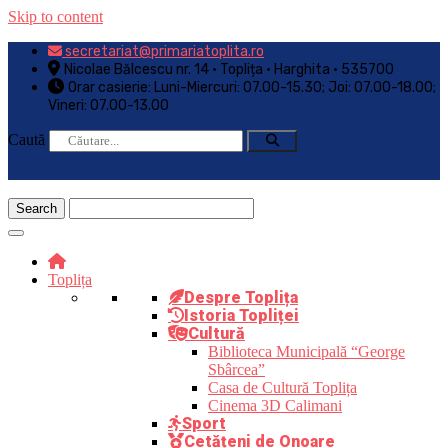
Skip to content
secretariat@primariatoplita.ro
Nicolae Bălcescu nr. 14 • Toplița • Harghita • 535700
Orar casierie: Luni-Miercuri: 07.00-15.30; Joi: 07.00-18.00;
Vineri: 07.00-13.00
Caută
Toplița
Despre Toplița
Istoria Topliței
Cultură
Biblioteca Municipală “George
Sbârcea”
Casa de Cultură Toplița
Cinema 3D Calimani
Sport
Cetățeni de Onoare