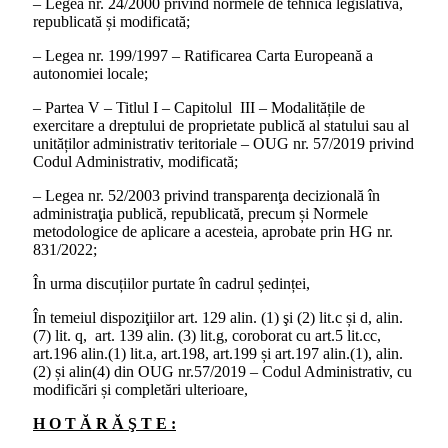
– Legea nr. 24/2000 privind normele de tehnică legislativă,
republicată și modificată;
– Legea nr. 199/1997 – Ratificarea Carta Europeană a
autonomiei locale;
– Partea V – Titlul I – Capitolul III – Modalitățile de
exercitare a dreptului de proprietate publică al statului sau al
unităților administrativ teritoriale – OUG nr. 57/2019 privind
Codul Administrativ, modificată;
– Legea nr. 52/2003 privind transparenţa decizională în
administraţia publică, republicată, precum și Normele
metodologice de aplicare a acesteia, aprobate prin HG nr.
831/2022;
În urma discuțiilor purtate în cadrul ședinței,
În temeiul dispoziţiilor art. 129 alin. (1) şi (2) lit.c și d, alin.
(7) lit. q, art. 139 alin. (3) lit.g, coroborat cu art.5 lit.cc,
art.196 alin.(1) lit.a, art.198, art.199 și art.197 alin.(1), alin.
(2) și alin(4) din OUG nr.57/2019 – Codul Administrativ, cu
modificări și completări ulterioare,
H O T Ă R Ă Ş T E :