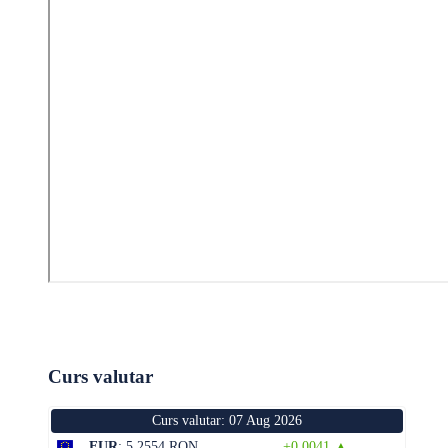
Curs valutar
Curs valutar: 07 Aug 2026
EUR
: 5,2554 RON
+0,0041 ▲