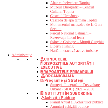
Altar cu belvedere Tarnița
Muzeul Etnografic – Centrul
Cultural Toplița
Castelul Urmánczy
Cascada de apă termală Toplița
Monumentul-mausoleu de la Gura
Secului
Parcul Național Călimani –
Rezervația Lacul Iezer
Stâncile Coloape – Munții Gurghiu
Liberty Fishing
Hartă interactivă active turistice
Administrație
CONDUCERE
DISPOZIȚIILE AUTORITĂȚII
EXECUTIVE
RAPOARTELE PRIMARULUI
ORGANIGRAMA
Programe și Strategii
Strategia Integrată de Dezvoltare
Urbană (SIDU) 2021 – 2030
INSTITUȚII ÎN SUBORDINE
Achiziții Publice
Planul Anual al Achizițiilor publice
Anunțuri achiziții publice