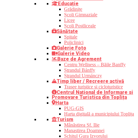
Educație
Grădinițe
Școli Gimnaziale
Licee
Școli Postliceale
Sănătate
Spitale
Policlinici
Galerie Foto
Galerie Video
Baze de Agrement
Centru Wellness – Băile Banffy
Ștrandul Bánffy
Ștrandul Urmánczy
Timp liber / Recreere activă
Trasee turistice şi cicloturistice
Centrul Național de Informare si
Promovare Turistica din Toplița
Harta
PUG-GIS
Harta digitală a municipiului Toplița
Turism
Mânăstirea Sf. Ilie
Manastirea Doamnei
Schitul Gura Izvorului