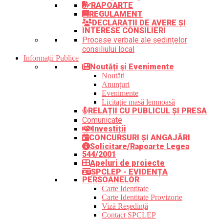
RAPOARTE
REGULAMENT
DECLARAȚII DE AVERE ȘI
INTERESE CONSILIERI
Procese verbale ale ședințelor
consiliului local
Informații Publice
Noutăți și Evenimente
Noutăți
Anunțuri
Evenimente
Licitație masă lemnoasă
RELAȚII CU PUBLICUL ȘI PRESA
Comunicate
Investiții
CONCURSURI ȘI ANGAJĂRI
Solicitare/Rapoarte Legea
544/2001
Apeluri de proiecte
SPCLEP - EVIDENȚA
PERSOANELOR
Carte Identitate
Carte Identitate Provizorie
Viză Reședință
Contact SPCLEP