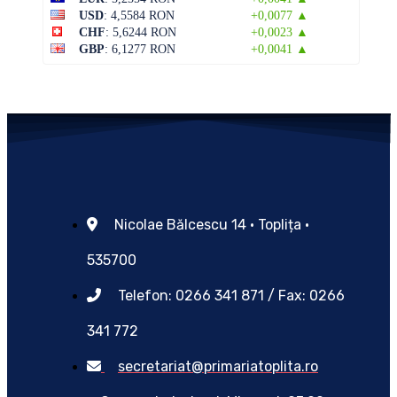
USD
: 4,5584 RON
+0,0077 ▲
CHF
: 5,6244 RON
+0,0023 ▲
GBP
: 6,1277 RON
+0,0041 ▲
Nicolae Bălcescu 14 • Toplița •
535700
Telefon: 0266 341 871 / Fax: 0266
341 772
secretariat@primariatoplita.ro