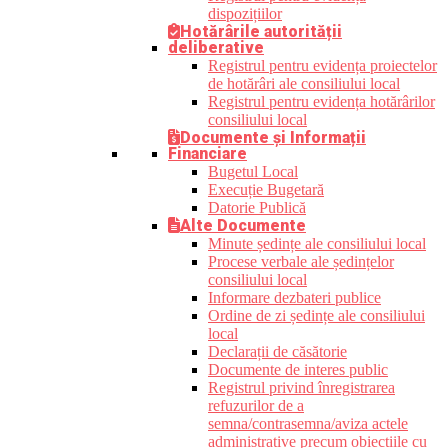
dispozițiilor
Hotărârile autorității
deliberative
Registrul pentru evidența proiectelor
de hotărâri ale consiliului local
Registrul pentru evidența hotărârilor
consiliului local
Documente și Informații
Financiare
Bugetul Local
Execuție Bugetară
Datorie Publică
Alte Documente
Minute ședințe ale consiliului local
Procese verbale ale ședințelor
consiliului local
Informare dezbateri publice
Ordine de zi ședințe ale consiliului
local
Declarații de căsătorie
Documente de interes public
Registrul privind înregistrarea
refuzurilor de a
semna/contrasemna/aviza actele
administrative precum obiecțiile cu