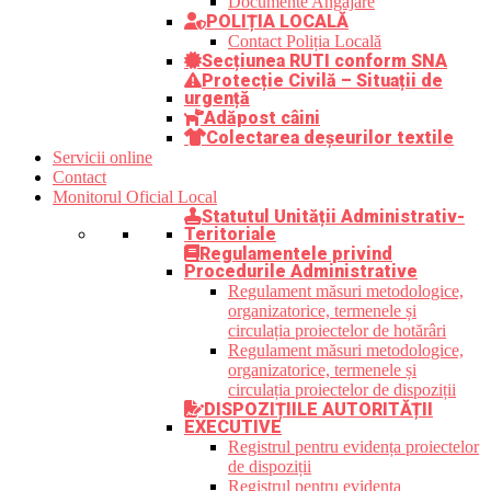
Documente Angajare
POLIȚIA LOCALĂ
Contact Poliția Locală
Secțiunea RUTI conform SNA
Protecție Civilă – Situații de
urgență
Adăpost câini
Colectarea deșeurilor textile
Servicii online
Contact
Monitorul Oficial Local
Statutul Unității Administrativ-
Teritoriale
Regulamentele privind
Procedurile Administrative
Regulament măsuri metodologice,
organizatorice, termenele și
circulația proiectelor de hotărâri
Regulament măsuri metodologice,
organizatorice, termenele și
circulația proiectelor de dispoziții
DISPOZIȚIILE AUTORITĂȚII
EXECUTIVE
Registrul pentru evidența proiectelor
de dispoziții
Registrul pentru evidența