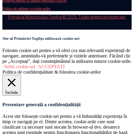
Protecția datelor cu caracter personal (GDPR)
Politica de utilizare a cookie-urilor
Primăria Municipiului Toplița © 2025. Toate drepturile rezervate.
Site-ul Primăriei Toplița utilizează cookie-uri
Folosim cookie-uri pentru a vă oferi cea mai relevantă experiență de
navigare, amintindu-vă preferințele și vizitele anterioare. Făcând clic
pe „Acceptați”, dați consimțământul la utilizarea tuturor cookie-urile.
Setări cookie-uri
ACCEPTAȚI
Politica de confidențialitate & folosirea cookie-urilor
Închide
Prezentare generală a confidențialității
Acest site folosește cookie-uri pentru a vă îmbunătăți experiența în
timp ce navigați pe el. Dintre acestea, cookie-urile care sunt
clasificate ca necesare sunt stocate în browser-ul dvs. deoarece
acestea sunt esențiale pentru funcționarea funcționalităților de bază