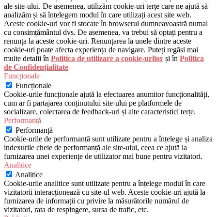
ale site-ului. De asemenea, utilizăm cookie-uri terțe care ne ajută să
analizăm și să înțelegem modul în care utilizați acest site web.
Aceste cookie-uri vor fi stocate în browserul dumneavoastră numai
cu consimțământul dvs. De asemenea, va trebui să optați pentru a
renunța la aceste cookie-uri. Renunțarea la unele dintre aceste
cookie-uri poate afecta experiența de navigare. Puteți regăsi mai
multe detalii în
Politica de utilizare a cookie-urilor
și în
Politica
de Confidențialitate
Funcționale
Funcționale
Cookie-urile funcționale ajută la efectuarea anumitor funcționalități,
cum ar fi partajarea conținutului site-ului pe platformele de
socializare, colectarea de feedback-uri și alte caracteristici terțe.
Performanță
Performanță
Cookie-urile de performanță sunt utilizate pentru a înțelege și analiza
indexurile cheie de performanță ale site-ului, ceea ce ajută la
furnizarea unei experiențe de utilizator mai bune pentru vizitatori.
Analitice
Analitice
Cookie-urile analitice sunt utilizate pentru a înțelege modul în care
vizitatorii interacționează cu site-ul web. Aceste cookie-uri ajută la
furnizarea de informații cu privire la măsurătorile numărul de
vizitatori, rata de respingere, sursa de trafic, etc.