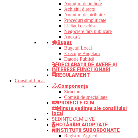
Anunțuri de inițiere
Achiziții directe
Anunțuri de atribuire
Proceduri simplificate
Licitații deschise
Negociere fără publicare
Anexa 2
Buget
Bugetul Local
Execuție Bugetară
Datorie Publică
DECLARAȚII DE AVERE ȘI
INTERESE FUNCȚIONARI
REGULAMENT
Consiliul Local
Componența
Structura
Comisii de specialitate
PROIECTE CLM
Minute ședințe ale consiliului
local
ȘEDINȚE CLM LIVE
HOTĂRÂRI ADOPTATE
INSTITUȚII SUBORDONATE
Registrul Agricol