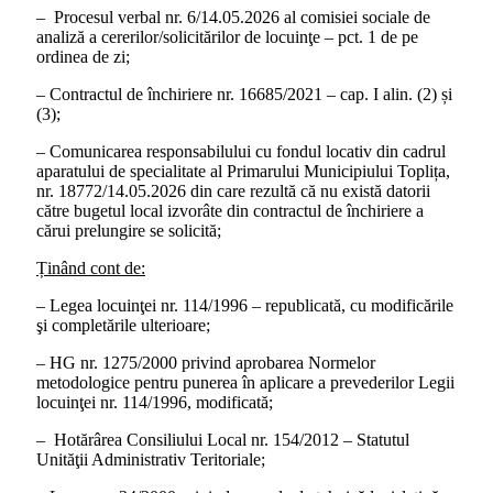
– Procesul verbal nr. 6/14.05.2026 al comisiei sociale de
analiză a cererilor/solicitărilor de locuinţe – pct. 1 de pe
ordinea de zi;
– Contractul de închiriere nr. 16685/2021 – cap. I alin. (2) și
(3);
– Comunicarea responsabilului cu fondul locativ din cadrul
aparatului de specialitate al Primarului Municipiului Toplița,
nr. 18772/14.05.2026 din care rezultă că nu există datorii
către bugetul local izvorâte din contractul de închiriere a
cărui prelungire se solicită;
Ținând cont de:
– Legea locuinţei nr. 114/1996 – republicată, cu modificările
şi completările ulterioare;
– HG nr. 1275/2000 privind aprobarea Normelor
metodologice pentru punerea în aplicare a prevederilor Legii
locuinţei nr. 114/1996, modificată;
– Hotărârea Consiliului Local nr. 154/2012 – Statutul
Unităţii Administrativ Teritoriale;