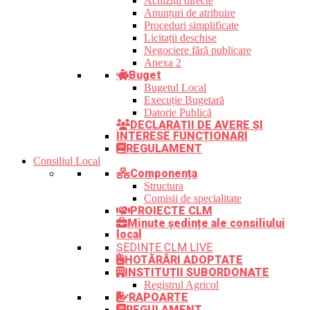
Achiziții directe
Anunțuri de atribuire
Proceduri simplificate
Licitații deschise
Negociere fără publicare
Anexa 2
Buget
Bugetul Local
Execuție Bugetară
Datorie Publică
DECLARAȚII DE AVERE ȘI
INTERESE FUNCȚIONARI
REGULAMENT
Consiliul Local
Componența
Structura
Comisii de specialitate
PROIECTE CLM
Minute ședințe ale consiliului
local
ȘEDINȚE CLM LIVE
HOTĂRÂRI ADOPTATE
INSTITUȚII SUBORDONATE
Registrul Agricol
RAPOARTE
REGULAMENT