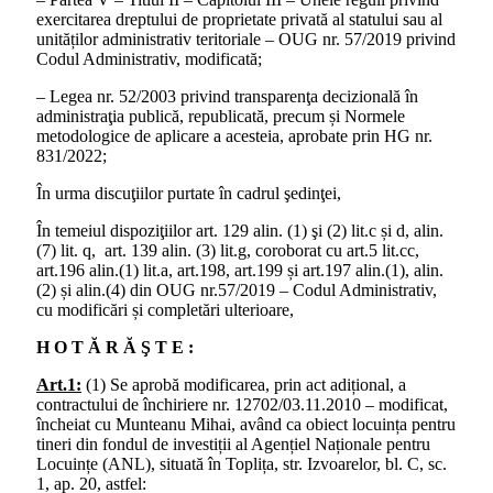
exercitarea dreptului de proprietate privată al statului sau al
unităților administrativ teritoriale – OUG nr. 57/2019 privind
Codul Administrativ, modificată;
– Legea nr. 52/2003 privind transparenţa decizională în
administraţia publică, republicată, precum și Normele
metodologice de aplicare a acesteia, aprobate prin HG nr.
831/2022;
În urma discuţiilor purtate în cadrul şedinţei,
În temeiul dispoziţiilor art. 129 alin. (1) şi (2) lit.c și d, alin.
(7) lit. q, art. 139 alin. (3) lit.g, coroborat cu art.5 lit.cc,
art.196 alin.(1) lit.a, art.198, art.199 și art.197 alin.(1), alin.
(2) și alin.(4) din OUG nr.57/2019 – Codul Administrativ,
cu modificări și completări ulterioare,
H O T Ă R Ă Ş T E :
Art.1:
(1) Se aprobă modificarea, prin act adițional, a
contractului de închiriere nr. 12702/03.11.2010 – modificat,
încheiat cu Munteanu Mihai, având ca obiect locuința pentru
tineri din fondul de investiții al Agențiel Naționale pentru
Locuințe (ANL), situată în Toplița, str. Izvoarelor, bl. C, sc.
1, ap. 20, astfel: