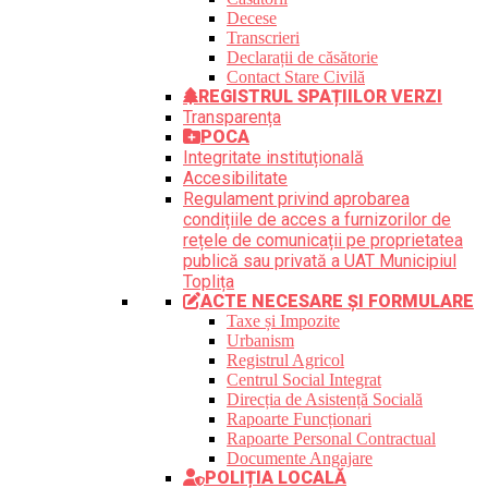
Decese
Transcrieri
Declarații de căsătorie
Contact Stare Civilă
REGISTRUL SPAȚIILOR VERZI
Transparența
POCA
Integritate instituțională
Accesibilitate
Regulament privind aprobarea
condițiile de acces a furnizorilor de
rețele de comunicații pe proprietatea
publică sau privată a UAT Municipiul
Toplița
ACTE NECESARE ȘI FORMULARE
Taxe și Impozite
Urbanism
Registrul Agricol
Centrul Social Integrat
Direcția de Asistență Socială
Rapoarte Funcționari
Rapoarte Personal Contractual
Documente Angajare
POLIȚIA LOCALĂ