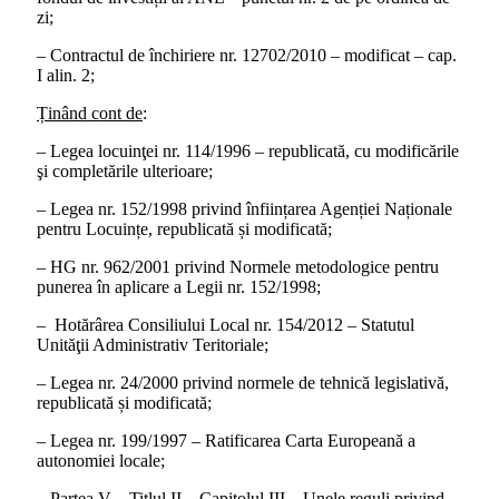
zi;
– Contractul de închiriere nr. 12702/2010 – modificat – cap.
I alin. 2;
Ținând cont de
:
– Legea locuinţei nr. 114/1996 – republicată, cu modificările
şi completările ulterioare;
– Legea nr. 152/1998 privind înființarea Agenției Naționale
pentru Locuințe, republicată și modificată;
– HG nr. 962/2001 privind Normele metodologice pentru
punerea în aplicare a Legii nr. 152/1998;
– Hotărârea Consiliului Local nr. 154/2012 – Statutul
Unităţii Administrativ Teritoriale;
– Legea nr. 24/2000 privind normele de tehnică legislativă,
republicată și modificată;
– Legea nr. 199/1997 – Ratificarea Carta Europeană a
autonomiei locale;
– Partea V – Titlul II – Capitolul III – Unele reguli privind