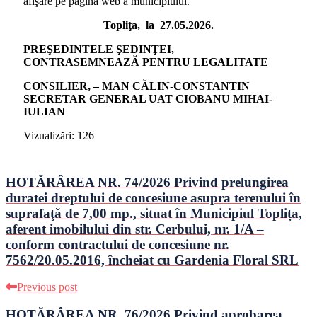
afişare pe pagina web a municipiului.
Topliţa, la 27.05.2026.
PREŞEDINTELE ŞEDINŢEI,
CONTRASEMNEAZĂ PENTRU LEGALITATE
CONSILIER, – MAN CĂLIN-CONSTANTIN
SECRETAR GENERAL UAT CIOBANU MIHAI-
IULIAN
Vizualizări:
126
HOTĂRÂREA NR. 74/2026 Privind prelungirea
duratei dreptului de concesiune asupra terenului în
suprafaţă de 7,00 mp., situat în Municipiul Toplița,
aferent imobilului din str. Cerbului, nr. 1/A –
conform contractului de concesiune nr.
7562/20.05.2016, încheiat cu Gardenia Floral SRL
Previous post
HOTĂRÂREA NR. 76/2026 Privind aprobarea