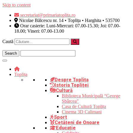
Skip to content
secretariat@primariatoplita.ro
Nicolae Bălcescu nr. 14 • Toplița • Harghita • 535700
Orar casierie: Luni-Miercuri: 07.00-15.30; Joi: 07.00-
18.00; Vineri: 07.00-13.00
Caută
Toplița
Despre Toplița
Istoria Topliței
Cultură
Biblioteca Municipală “George
Sbârcea”
Casa de Cultură Toplița
Cinema 3D Calimani
Sport
Cetățeni de Onoare
Educație