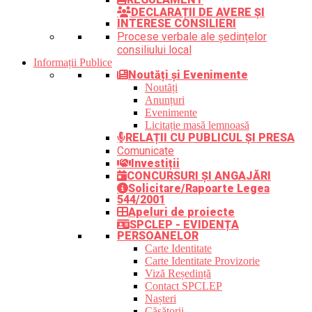
DECLARAȚII DE AVERE ȘI
INTERESE CONSILIERI
Procese verbale ale ședințelor
consiliului local
Informații Publice
Noutăți și Evenimente
Noutăți
Anunțuri
Evenimente
Licitație masă lemnoasă
RELAȚII CU PUBLICUL ȘI PRESA
Comunicate
Investiții
CONCURSURI ȘI ANGAJĂRI
Solicitare/Rapoarte Legea
544/2001
Apeluri de proiecte
SPCLEP - EVIDENȚA
PERSOANELOR
Carte Identitate
Carte Identitate Provizorie
Viză Reședință
Contact SPCLEP
Nașteri
Căsătorii