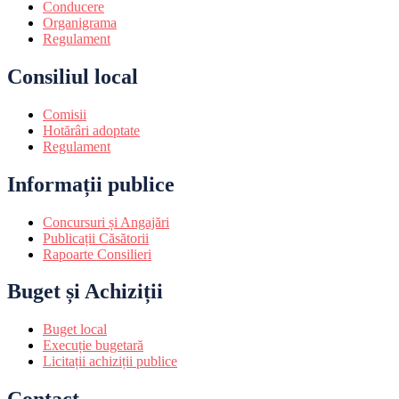
Conducere
Organigrama
Regulament
Consiliul local
Comisii
Hotărâri adoptate
Regulament
Informații publice
Concursuri și Angajări
Publicații Căsătorii
Rapoarte Consilieri
Buget și Achiziții
Buget local
Execuție bugetară
Licitații achiziții publice