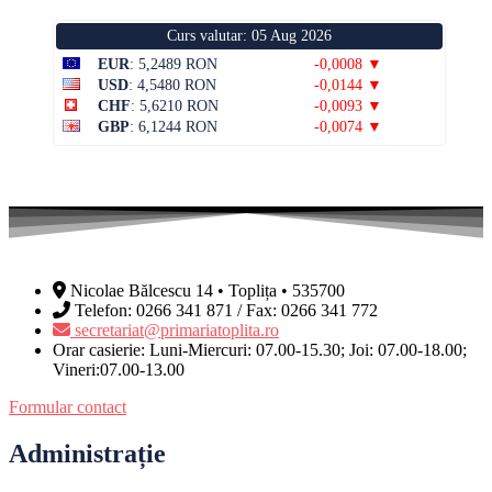
Curs valutar: 05 Aug 2026
EUR
: 5,2489 RON
-0,0008 ▼
USD
: 4,5480 RON
-0,0144 ▼
CHF
: 5,6210 RON
-0,0093 ▼
GBP
: 6,1244 RON
-0,0074 ▼
Nicolae Bălcescu 14 • Toplița • 535700
Telefon: 0266 341 871 / Fax: 0266 341 772
secretariat@primariatoplita.ro
Orar casierie: Luni-Miercuri: 07.00-15.30; Joi: 07.00-18.00;
Vineri:07.00-13.00
Formular contact
Administrație