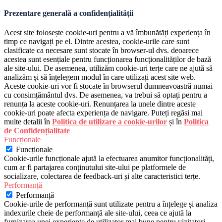
Prezentare generală a confidențialității
Acest site folosește cookie-uri pentru a vă îmbunătăți experiența în
timp ce navigați pe el. Dintre acestea, cookie-urile care sunt
clasificate ca necesare sunt stocate în browser-ul dvs. deoarece
acestea sunt esențiale pentru funcționarea funcționalităților de bază
ale site-ului. De asemenea, utilizăm cookie-uri terțe care ne ajută să
analizăm și să înțelegem modul în care utilizați acest site web.
Aceste cookie-uri vor fi stocate în browserul dumneavoastră numai
cu consimțământul dvs. De asemenea, va trebui să optați pentru a
renunța la aceste cookie-uri. Renunțarea la unele dintre aceste
cookie-uri poate afecta experiența de navigare. Puteți regăsi mai
multe detalii în
Politica de utilizare a cookie-urilor
și în
Politica
de Confidențialitate
Funcționale
Funcționale
Cookie-urile funcționale ajută la efectuarea anumitor funcționalități,
cum ar fi partajarea conținutului site-ului pe platformele de
socializare, colectarea de feedback-uri și alte caracteristici terțe.
Performanță
Performanță
Cookie-urile de performanță sunt utilizate pentru a înțelege și analiza
indexurile cheie de performanță ale site-ului, ceea ce ajută la
furnizarea unei experiențe de utilizator mai bune pentru vizitatori.