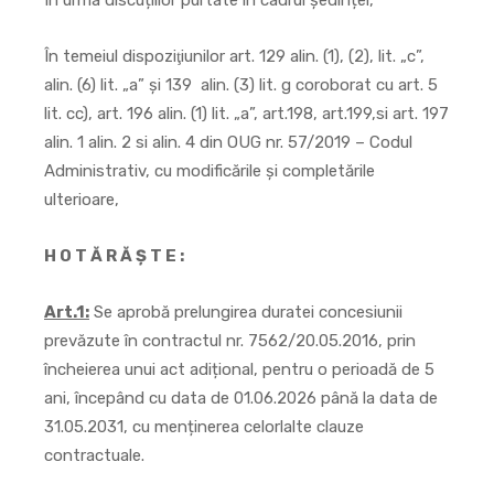
În urma discuțiilor purtate în cadrul ședinței,
În temeiul dispoziţiunilor art. 129 alin. (1), (2), lit. „c”,
alin. (6) lit. „a” şi 139 alin. (3) lit. g coroborat cu art. 5
lit. cc), art. 196 alin. (1) lit. „a”, art.198, art.199,si art. 197
alin. 1 alin. 2 si alin. 4 din OUG nr. 57/2019 – Codul
Administrativ, cu modificările și completările
ulterioare,
H O T Ă R Ă Ş T E :
Art.1:
Se aprobă prelungirea duratei concesiunii
prevăzute în contractul nr. 7562/20.05.2016, prin
încheierea unui act adițional, pentru o perioadă de 5
ani, începând cu data de 01.06.2026 până la data de
31.05.2031, cu menținerea celorlalte clauze
contractuale.