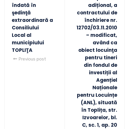
îndată în
adițional, a
şedinţă
contractului de
extraordinară a
închiriere nr.
Consiliului
12702/03.11.2010
Local al
– modificat,
municipiului
având ca
TOPLIŢA
obiect locuinţa
pentru tineri
Previous post
din fondul de
investiții al
Agențiel
Naționale
pentru Locuințe
(ANL), situată
în Toplița, str.
Izvoarelor, bl.
C, sc. 1, ap. 20