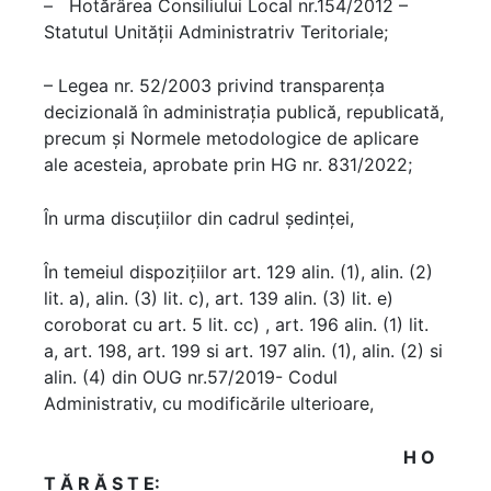
– Hotărârea Consiliului Local nr.154/2012 –
Statutul Unităţii Administratriv Teritoriale;
– Legea nr. 52/2003 privind transparenţa
decizională în administraţia publică, republicată,
precum și Normele metodologice de aplicare
ale acesteia, aprobate prin HG nr. 831/2022;
În urma discuţiilor din cadrul şedinţei,
În temeiul dispoziţiilor art. 129 alin. (1), alin. (2)
lit. a), alin. (3) lit. c), art. 139 alin. (3) lit. e)
coroborat cu art. 5 lit. cc) , art. 196 alin. (1) lit.
a, art. 198, art. 199 si art. 197 alin. (1), alin. (2) si
alin. (4) din OUG nr.57/2019- Codul
Administrativ, cu modificările ulterioare,
H O
T Ă R Ă Ş T E: