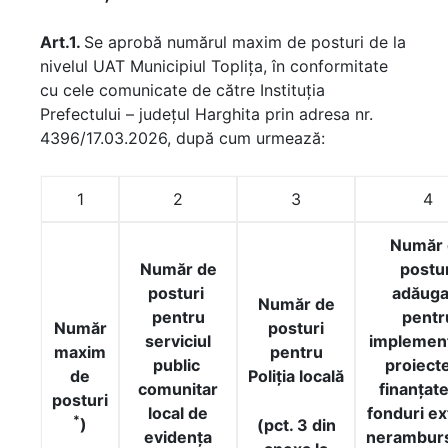
Art.1.
Se aprobă numărul maxim de posturi de la
nivelul UAT Municipiul Toplița, în conformitate
cu cele comunicate de către Instituția
Prefectului – județul Harghita prin adresa nr.
4396/17.03.2026, după cum urmează:
1
2
3
4
Număr 
Număr de
postur
posturi
adăuga
Număr de
pentru
pentr
Număr
posturi
serviciul
implemen
maxim
pentru
public
proiecte
de
Poliția locală
comunitar
finanțate
posturi
local de
fonduri e
*
)
(
pct. 3 din
evidența
neramburs