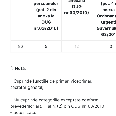
anexa la
persoanelor
(
pct. 4 
OUG
(
pct. 2 din
anexa 
nr.63/2010
)
anexa la
Ordonanț
OUG
urgenț
nr.63/2010
)
Guvernulu
63/20
92
5
12
0
*
) Notă:
– Cuprinde funcțiile de primar, viceprimar,
secretar general;
– Nu cuprinde categoriile exceptate conform
prevederilor art. III alin. (2) din OUG nr. 63/2010
– actualizată.