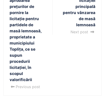
aprobarea
licitației
prețurilor de
principală
pornire la
pentru vânzarea
licitație pentru
de masă
partidele de
lemnoasă
masă lemnoasă,
Next post
proprietate a
municipiului
Toplița, ce se
supun
procedurii
licitației, în
scopul
valorificării
Previous post