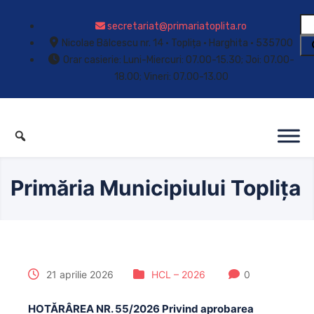
secretariat@primariatoplita.ro
Nicolae Bălcescu nr. 14 • Toplița • Harghita • 535700
Orar casierie: Luni-Miercuri: 07.00-15.30; Joi: 07.00-
18.00; Vineri: 07.00-13.00
Primăria Municipiului Toplița
21 aprilie 2026
HCL – 2026
0
HOTǍRÂREA NR. 55/2026 Privind aprobarea