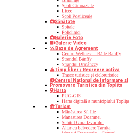
Grădinițe
Școli Gimnaziale
Licee
Școli Postliceale
Sănătate
Spitale
Policlinici
Galerie Foto
Galerie Video
Baze de Agrement
Centru Wellness – Băile Banffy
Ștrandul Bánffy
Ștrandul Urmánczy
Timp liber / Recreere activă
Trasee turistice şi cicloturistice
Centrul Național de Informare si
Promovare Turistica din Toplița
Harta
PUG-GIS
Harta digitală a municipiului Toplița
Turism
Mânăstirea Sf. Ilie
Manastirea Doamnei
Schitul Gura Izvorului
Altar cu belvedere Tarnița