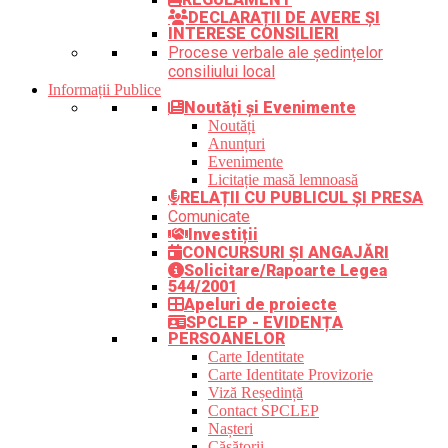
DECLARAȚII DE AVERE ȘI
INTERESE CONSILIERI
Procese verbale ale ședințelor
consiliului local
Informații Publice
Noutăți și Evenimente
Noutăți
Anunțuri
Evenimente
Licitație masă lemnoasă
RELAȚII CU PUBLICUL ȘI PRESA
Comunicate
Investiții
CONCURSURI ȘI ANGAJĂRI
Solicitare/Rapoarte Legea
544/2001
Apeluri de proiecte
SPCLEP - EVIDENȚA
PERSOANELOR
Carte Identitate
Carte Identitate Provizorie
Viză Reședință
Contact SPCLEP
Nașteri
Căsătorii