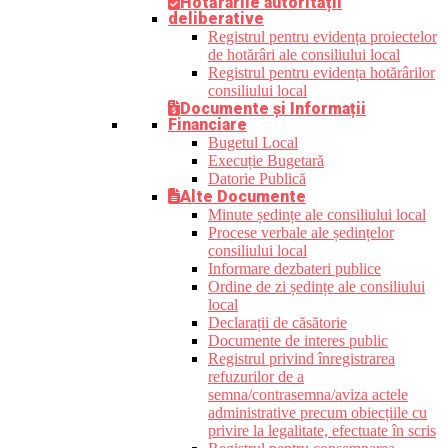
Hotărârile autorității
deliberative
Registrul pentru evidența proiectelor
de hotărâri ale consiliului local
Registrul pentru evidența hotărârilor
consiliului local
Documente și Informații
Financiare
Bugetul Local
Execuție Bugetară
Datorie Publică
Alte Documente
Minute ședințe ale consiliului local
Procese verbale ale ședințelor
consiliului local
Informare dezbateri publice
Ordine de zi ședințe ale consiliului
local
Declarații de căsătorie
Documente de interes public
Registrul privind înregistrarea
refuzurilor de a
semna/contrasemna/aviza actele
administrative precum obiecțiile cu
privire la legalitate, efectuate în scris