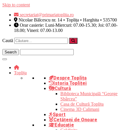
Skip to content
secretariat@primariatoplita.ro
Nicolae Bălcescu nr. 14 • Toplița • Harghita • 535700
Orar casierie: Luni-Miercuri: 07.00-15.30; Joi: 07.00-
18.00; Vineri: 07.00-13.00
Caută
Toplița
Despre Toplița
Istoria Topliței
Cultură
Biblioteca Municipală “George
Sbârcea”
Casa de Cultură Toplița
Cinema 3D Calimani
Sport
Cetățeni de Onoare
Educație