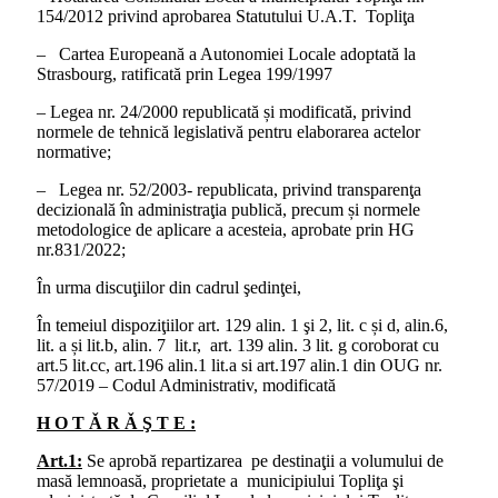
154/2012 privind aprobarea Statutului U.A.T. Topliţa
– Cartea Europeană a Autonomiei Locale adoptată la
Strasbourg, ratificată prin Legea 199/1997
– Legea nr. 24/2000 republicată și modificată, privind
normele de tehnică legislativă pentru elaborarea actelor
normative;
– Legea nr. 52/2003- republicata, privind transparenţa
decizională în administraţia publică, precum și normele
metodologice de aplicare a acesteia, aprobate prin HG
nr.831/2022;
În urma discuţiilor din cadrul şedinţei,
În temeiul dispoziţiilor art. 129 alin. 1 şi 2, lit. c și d, alin.6,
lit. a și lit.b, alin. 7 lit.r, art. 139 alin. 3 lit. g coroborat cu
art.5 lit.cc, art.196 alin.1 lit.a si art.197 alin.1 din OUG nr.
57/2019 – Codul Administrativ, modificată
H O T Ǎ R Ǎ Ş T E :
Art.1:
Se aprobă repartizarea pe destinaţii a volumului de
masă lemnoasă, proprietate a municipiului Topliţa şi