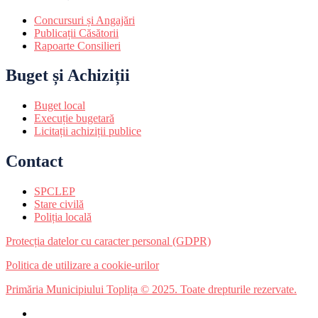
Concursuri și Angajări
Publicații Căsătorii
Rapoarte Consilieri
Buget și Achiziții
Buget local
Execuție bugetară
Licitații achiziții publice
Contact
SPCLEP
Stare civilă
Poliția locală
Protecția datelor cu caracter personal (GDPR)
Politica de utilizare a cookie-urilor
Primăria Municipiului Toplița © 2025. Toate drepturile rezervate.