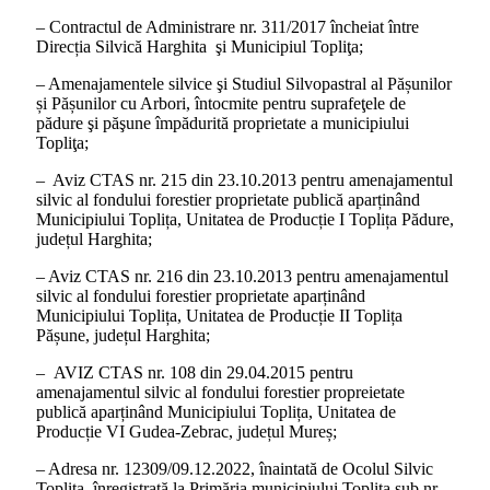
– Contractul de Administrare nr. 311/2017 încheiat între
Direcția Silvică Harghita şi Municipiul Topliţa;
– Amenajamentele silvice şi Studiul Silvopastral al Pășunilor
și Pășunilor cu Arbori, întocmite pentru suprafeţele de
pădure şi păşune împădurită proprietate a municipiului
Topliţa;
– Aviz CTAS nr. 215 din 23.10.2013 pentru amenajamentul
silvic al fondului forestier proprietate publică aparținând
Municipiului Toplița, Unitatea de Producție I Toplița Pădure,
județul Harghita;
– Aviz CTAS nr. 216 din 23.10.2013 pentru amenajamentul
silvic al fondului forestier proprietate aparținând
Municipiului Toplița, Unitatea de Producție II Toplița
Pășune, județul Harghita;
– AVIZ CTAS nr. 108 din 29.04.2015 pentru
amenajamentul silvic al fondului forestier propreietate
publică aparținând Municipiului Toplița, Unitatea de
Producție VI Gudea-Zebrac, județul Mureș;
– Adresa nr. 12309/09.12.2022, înaintată de Ocolul Silvic
Toplița, înregistrată la Primăria municipiului Toplița sub nr.