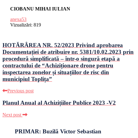
CIOBANU MIHAI IULIAN
anexa53
Vizualizări:
819
HOTĂRÂREA NR. 52/2023 Privind aprobarea
Documentației de atribuire nr. 5381/10.02.2023 prin
procedură simplificată – într-o singură etapă a
contractului de “Achiziționare drone pentru
inspectarea zonelor și situațiilor de risc din
municipiul Toplița”
Previous post
Planul Anual al Achizițiilor Publice 2023 -V2
Next post
PRIMAR: Buzilă Victor Sebastian