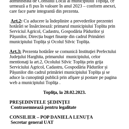
administrată de Consiliul Local al municipiului Topliţa, ce
urmează a fi pus în valoare în anul 2023 – conform anexei,
care face parte integrantă din prezenta.
Art.2
:
Cu aducere la îndeplinire a prevederilor prezentei
hotărâri se însărcinează: primarul municipiului Toplita prin
Serviciul Agricol, Cadastru, Gospodăria Pădurilor și
Pășunilor, Direcția buget finanțe din cadrul Primăriei
municipiului Toplița și Ocolul Silvic Toplița.
Art.3:
Prezenta hotărâre se comunică Instituţiei Prefectului
Judeţului Harghita, primarului municipiului, celor
mentionaţi la art.2, Ocolului Silvic Toplița prin grija
Serviciului Agricol, Cadastru, Gospodăria Pădurilor și
Pășunilor din cadrul primăriei municipiului Toplița şi se
aduce la cunoştinţă publică prin afişare şi postare pe pagina
web a municipiului Topliţa .
Topliţa, la 28.02.2023.
PREŞEDINTELE ŞEDINŢEI
Contrasemnează pentru legalitate
CONSILIER – POP DANIELA LENUȚA
Secretar general UAT