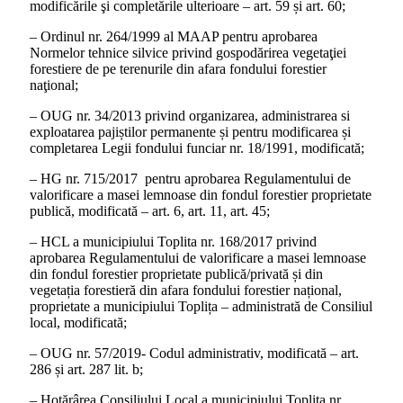
modificările şi completările ulterioare – art. 59 și art. 60;
– Ordinul nr. 264/1999 al MAAP pentru aprobarea
Normelor tehnice silvice privind gospodărirea vegetaţiei
forestiere de pe terenurile din afara fondului forestier
naţional;
– OUG nr. 34/2013 privind organizarea, administrarea si
exploatarea pajiștilor permanente și pentru modificarea și
completarea Legii fondului funciar nr. 18/1991, modificată;
– HG nr. 715/2017 pentru aprobarea Regulamentului de
valorificare a masei lemnoase din fondul forestier proprietate
publică, modificată – art. 6, art. 11, art. 45;
– HCL a municipiului Toplita nr. 168/2017 privind
aprobarea Regulamentului de valorificare a masei lemnoase
din fondul forestier proprietate publică/privată și din
vegetația forestieră din afara fondului forestier național,
proprietate a municipiului Toplița – administrată de Consiliul
local, modificată;
– OUG nr. 57/2019- Codul administrativ, modificată – art.
286 și art. 287 lit. b;
– Hotărârea Consiliului Local a municipiului Topliţa nr.