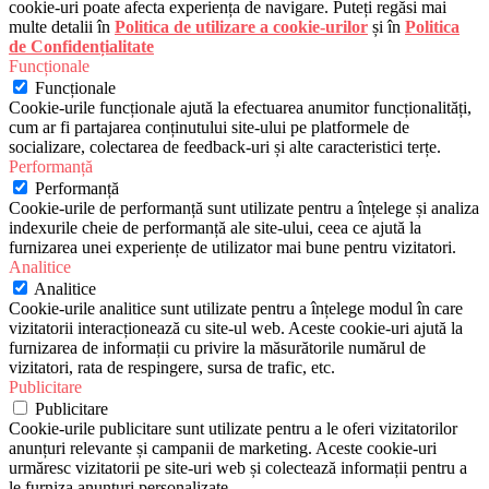
cookie-uri poate afecta experiența de navigare. Puteți regăsi mai
multe detalii în
Politica de utilizare a cookie-urilor
și în
Politica
de Confidențialitate
Funcționale
Funcționale
Cookie-urile funcționale ajută la efectuarea anumitor funcționalități,
cum ar fi partajarea conținutului site-ului pe platformele de
socializare, colectarea de feedback-uri și alte caracteristici terțe.
Performanță
Performanță
Cookie-urile de performanță sunt utilizate pentru a înțelege și analiza
indexurile cheie de performanță ale site-ului, ceea ce ajută la
furnizarea unei experiențe de utilizator mai bune pentru vizitatori.
Analitice
Analitice
Cookie-urile analitice sunt utilizate pentru a înțelege modul în care
vizitatorii interacționează cu site-ul web. Aceste cookie-uri ajută la
furnizarea de informații cu privire la măsurătorile numărul de
vizitatori, rata de respingere, sursa de trafic, etc.
Publicitare
Publicitare
Cookie-urile publicitare sunt utilizate pentru a le oferi vizitatorilor
anunțuri relevante și campanii de marketing. Aceste cookie-uri
urmăresc vizitatorii pe site-uri web și colectează informații pentru a
le furniza anunțuri personalizate.