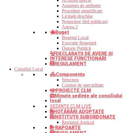
Achiziții directe
Anunțuri de atribuire
Proceduri simplificate
Licitații deschise
Negociere fără publicare
Anexa 2
Buget
Bugetul Local
Execuție Bugetară
Datorie Publică
DECLARAȚII DE AVERE ȘI
INTERESE FUNCȚIONARI
REGULAMENT
Consiliul Local
Componența
Structura
Comisii de specialitate
PROIECTE CLM
Minute ședințe ale consiliului
local
ȘEDINȚE CLM LIVE
HOTĂRÂRI ADOPTATE
INSTITUȚII SUBORDONATE
Registrul Agricol
RAPOARTE
REGULAMENT