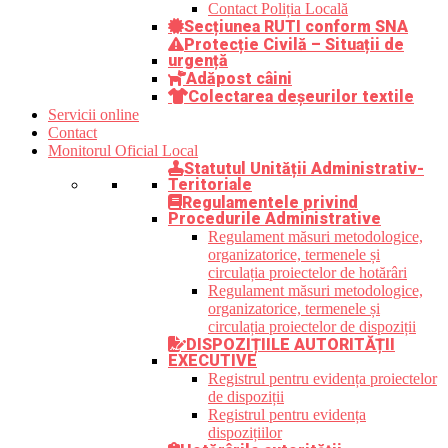
Contact Poliția Locală
Secțiunea RUTI conform SNA
Protecție Civilă – Situații de
urgență
Adăpost câini
Colectarea deșeurilor textile
Servicii online
Contact
Monitorul Oficial Local
Statutul Unității Administrativ-
Teritoriale
Regulamentele privind
Procedurile Administrative
Regulament măsuri metodologice,
organizatorice, termenele și
circulația proiectelor de hotărâri
Regulament măsuri metodologice,
organizatorice, termenele și
circulația proiectelor de dispoziții
DISPOZIȚIILE AUTORITĂȚII
EXECUTIVE
Registrul pentru evidența proiectelor
de dispoziții
Registrul pentru evidența
dispozițiilor