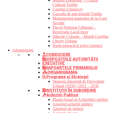
Muzeul Etnografic – Centrul
Cultural Toplița
Castelul Urmánczy
Cascada de apă termală Toplița
Monumentul-mausoleu de la Gura
Secului
Parcul Național Călimani –
Rezervația Lacul Iezer
Stâncile Coloape – Munții Gurghiu
Liberty Fishing
Hartă interactivă active turistice
Administrație
CONDUCERE
DISPOZIȚIILE AUTORITĂȚII
EXECUTIVE
RAPOARTELE PRIMARULUI
ORGANIGRAMA
Programe și Strategii
Strategia Integrată de Dezvoltare
Urbană (SIDU) 2021 – 2030
INSTITUȚII ÎN SUBORDINE
Achiziții Publice
Planul Anual al Achizițiilor publice
Anunțuri achiziții publice
Anunțuri de inițiere