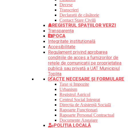
Decese
Transcrieri
Declarații de căsătorie
Contact Stare Civilă
REGISTRUL SPAȚIILOR VERZI
Transparența
POCA
Integritate instituțională
Accesibilitate
Regulament privind aprobarea
condițiile de acces a furnizorilor de
rețele de comunicații pe proprietatea
publică sau privată a UAT Municipiul
Toplița
ACTE NECESARE ȘI FORMULARE
Taxe și Impozite
Urbanism
Registrul Agricol
Centrul Social Integrat
Direcția de Asistență Socială
Rapoarte Funcționari
Rapoarte Personal Contractual
Documente Angajare
POLIȚIA LOCALĂ