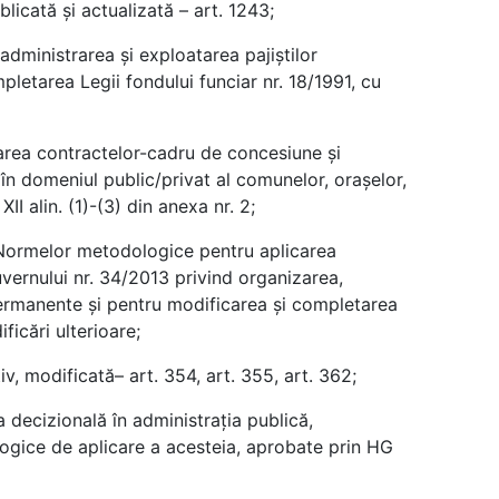
licată și actualizată – art. 1243;
dministrarea şi exploatarea pajiştilor
letarea Legii fondului funciar nr. 18/1991, cu
rea contractelor-cadru de concesiune şi
e în domeniul public/privat al comunelor, oraşelor,
XII alin. (1)-(3) din anexa nr. 2;
Normelor metodologice pentru aplicarea
vernului nr. 34/2013 privind organizarea,
permanente şi pentru modificarea şi completarea
ficări ulterioare;
v, modificată– art. 354, art. 355, art. 362;
 decizională în administraţia publică,
gice de aplicare a acesteia, aprobate prin HG