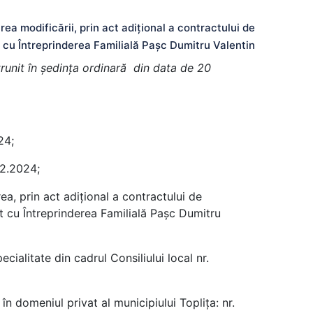
modificării, prin act adițional a contractului de
cu Întreprinderea Familială Pașc Dumitru Valentin
ntrunit în şedinţa ordinară din data de 20
24;
12.2024;
ea, prin act adițional a contractului de
t cu Întreprinderea Familială Pașc Dumitru
cialitate din cadrul Consiliului local nr.
în domeniul privat al municipiului Toplița: nr.