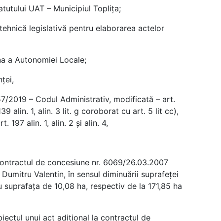
tutului UAT – Municipiul Topliţa;
ehnică legislativă pentru elaborarea actelor
a a Autonomiei Locale;
ței,
7/2019 – Codul Administrativ, modificată – art.
. 139 alin. 1, alin. 3 lit. g coroborat cu art. 5 lit cc),
rt. 197 alin. 1, alin. 2 și alin. 4,
 contractul de concesiune nr. 6069/26.03.2007
 Dumitru Valentin, în sensul diminuării suprafeței
cu suprafața de 10,08 ha, respectiv de la 171,85 ha
iectul unui act adițional la contractul de