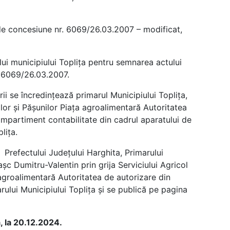
 de concesiune nr. 6069/26.03.2007 – modificat,
ui municipiului Toplița pentru semnarea actului
. 6069/26.03.2007.
ii se încredinţează primarul Municipiului Topliţa,
lor și Pășunilor Piața agroalimentară Autoritatea
mpartiment contabilitate din cadrul aparatului de
lița.
 Prefectului Judeţului Harghita, Primarului
Pașc Dumitru-Valentin prin grija Serviciului Agricol
agroalimentară Autoritatea de autorizare din
arului Municipiului Toplița şi se publică pe pagina
a, la 20.12.2024.