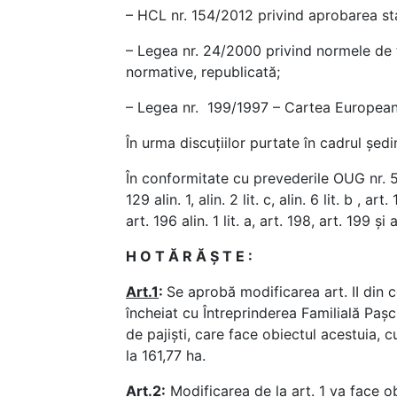
– HCL nr. 154/2012 privind aprobarea sta
– Legea nr. 24/2000 privind normele de t
normative, republicată;
– Legea nr. 199/1997 – Cartea European
În urma discuțiilor purtate în cadrul ședin
În conformitate cu prevederile OUG nr. 5
129 alin. 1, alin. 2 lit. c, alin. 6 lit. b , art
art. 196 alin. 1 lit. a, art. 198, art. 199 și a
H O T Ă R Ă Ş T E :
Art.1
:
Se aprobă modificarea art. II din
încheiat cu Întreprinderea Familială Pașc
de pajiști, care face obiectul acestuia, 
la 161,77 ha.
Art.2
:
Modificarea de la art. 1 va face ob