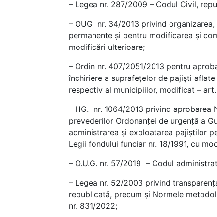
– Legea nr. 287/2009 – Codul Civil, repub
– OUG nr. 34/2013 privind organizarea, a
permanente şi pentru modificarea şi comp
modificări ulterioare;
– Ordin nr. 407/2051/2013 pentru aproba
închiriere a suprafeţelor de pajişti aflat
respectiv al municipiilor, modificat – art. 
– HG. nr. 1064/2013 privind aprobarea 
prevederilor Ordonanţei de urgenţă a Gu
administrarea şi exploatarea pajiştilor 
Legii fondului funciar nr. 18/1991, cu modi
– O.U.G. nr. 57/2019 – Codul administrati
– Legea nr. 52/2003 privind transparența
republicată, precum și Normele metodolo
nr. 831/2022;