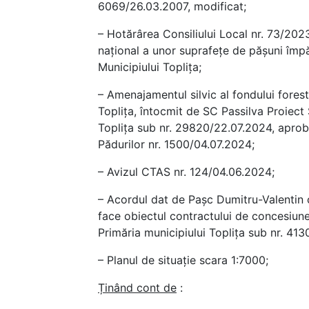
6069/26.03.2007, modificat;
– Hotărârea Consiliului Local nr. 73/2023
național a unor suprafețe de pășuni împă
Municipiului Toplița;
– Amenajamentul silvic al fondului forest
Toplița, întocmit de SC Passilva Proiect 
Toplița sub nr. 29820/22.07.2024, aprobat
Pădurilor nr. 1500/04.07.2024;
– Avizul CTAS nr. 124/04.06.2024;
– Acordul dat de Pașc Dumitru-Valentin cu
face obiectul contractului de concesiune
Primăria municipiului Toplița sub nr. 41
– Planul de situație scara 1:7000;
Ținând cont de
: