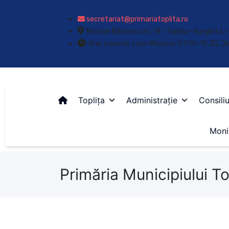
secretariat@primariatoplita.ro
Nicolae Bălcescu nr. 14 • Toplița • Harghita
Orar casierie: Luni-Miercuri: 07.00-15.30; J
Toplița
Administrație
Consiliu
Monit
Primăria Municipiului To