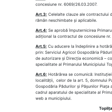
concesiune nr. 6069/26.03.2007.
Art.3:
Celelalte clauze ale contractului
rămân neschimbate și aplicabile.
Art.4:
Se aprobă împuternicirea Primarul
adițional la contractul de concesiune nr
Art.5:
Cu aducere la îndeplinire a hotărâr
prin: Serviciul Agricol Gospodăria Păduri
de autorizare și Direcția economică – co
specialitate al Primarului Municipiului Top
Art.6:
Hotărârea se comunică: Instituţiei
localităţii, celor de la art. 5, domnului 
Gospodăria Pădurilor și Pășunilor Piața 
cadrul aparatului de specialitate al Prim
web a municipiului.
Topliţ