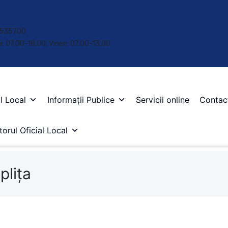
 • 535700
oi: 07.00-18.00; Vineri: 07.00-13.00
l Local
Informații Publice
Servicii online
Contac
orul Oficial Local
plița