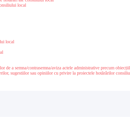
nsiliului local
e
lui local
al
ilor de a semna/contrasemna/aviza actele administrative precum obiecțiile c
r, sugestiilor sau opiniilor cu privire la proiectele hotărârilor consiliul