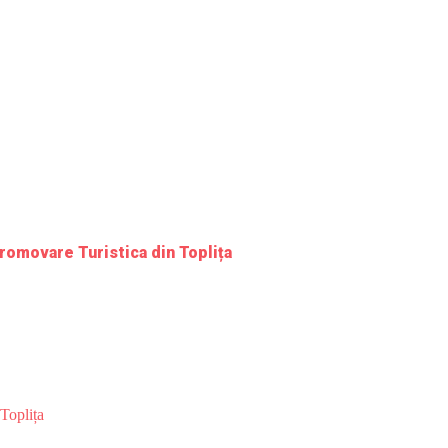
romovare Turistica din Toplița
Toplița