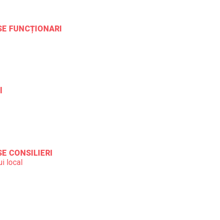
ESE FUNCȚIONARI
l
SE CONSILIERI
i local