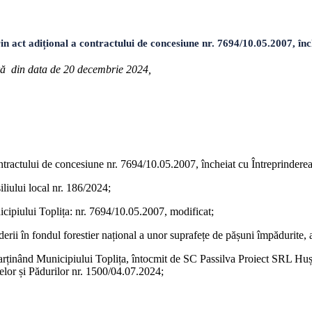
t adițional a contractului de concesiune nr. 7694/10.05.2007, înch
nară din data de 20 decembrie 2024,
contractului de concesiune nr. 7694/10.05.2007, încheiat cu Întreprinder
iliului local nr. 186/2024;
icipiului Toplița: nr. 7694/10.05.2007, modificat;
erii în fondul forestier național a unor suprafețe de pășuni împădurite, 
arținând Municipiului Toplița, întocmit de SC Passilva Proiect SRL Huși,
lor și Pădurilor nr. 1500/04.07.2024;