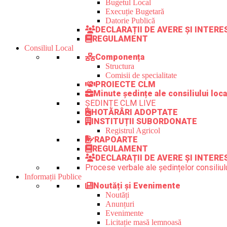
Bugetul Local
Execuție Bugetară
Datorie Publică
DECLARAȚII DE AVERE ȘI INTER
REGULAMENT
Consiliul Local
Componența
Structura
Comisii de specialitate
PROIECTE CLM
Minute ședințe ale consiliului loca
ȘEDINȚE CLM LIVE
HOTĂRÂRI ADOPTATE
INSTITUȚII SUBORDONATE
Registrul Agricol
RAPOARTE
REGULAMENT
DECLARAȚII DE AVERE ȘI INTERE
Procese verbale ale ședințelor consiliulu
Informații Publice
Noutăți și Evenimente
Noutăți
Anunțuri
Evenimente
Licitație masă lemnoasă