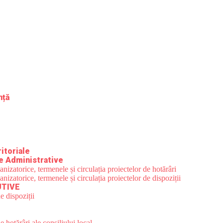
nță
itoriale
e Administrative
zatorice, termenele și circulația proiectelor de hotărâri
zatorice, termenele și circulația proiectelor de dispoziții
UTIVE
e dispoziții
 hotărâri ale consiliului local