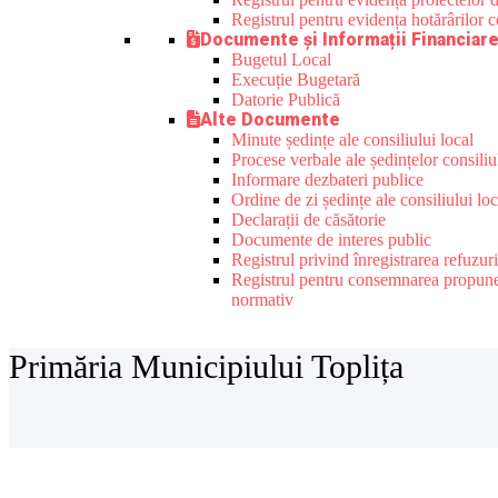
Registrul pentru evidența hotărârilor co
Documente și Informații Financiar
Bugetul Local
Execuție Bugetară
Datorie Publică
Alte Documente
Minute ședințe ale consiliului local
Procese verbale ale ședințelor consiliu
Informare dezbateri publice
Ordine de zi ședințe ale consiliului loc
Declarații de căsătorie
Documente de interes public
Registrul privind înregistrarea refuzur
Registrul pentru consemnarea propunerilo
normativ
Primăria Municipiului Toplița