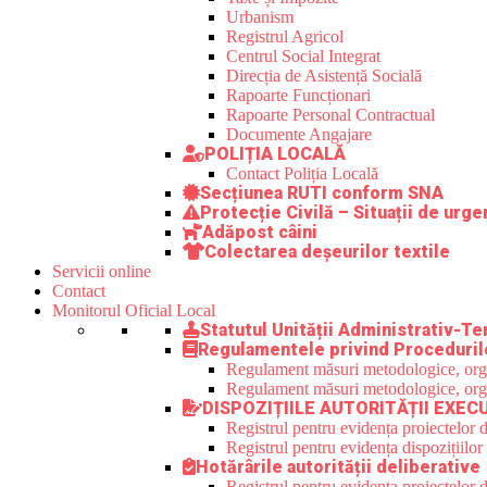
Urbanism
Registrul Agricol
Centrul Social Integrat
Direcția de Asistență Socială
Rapoarte Funcționari
Rapoarte Personal Contractual
Documente Angajare
POLIȚIA LOCALĂ
Contact Poliția Locală
Secțiunea RUTI conform SNA
Protecție Civilă – Situații de urge
Adăpost câini
Colectarea deșeurilor textile
Servicii online
Contact
Monitorul Oficial Local
Statutul Unității Administrativ-Ter
Regulamentele privind Proceduril
Regulament măsuri metodologice, organi
Regulament măsuri metodologice, organi
DISPOZIȚIILE AUTORITĂȚII EXEC
Registrul pentru evidența proiectelor d
Registrul pentru evidența dispozițiilor
Hotărârile autorității deliberative
Registrul pentru evidența proiectelor de