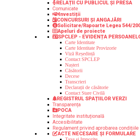
RELAȚII CU PUBLICUL ȘI PRESA
Comunicate
Investiții
CONCURSURI ȘI ANGAJĂRI
Solicitare/Rapoarte Legea 544/20
Apeluri de proiecte
SPCLEP - EVIDENȚA PERSOANEL
Carte Identitate
Carte Identitate Provizorie
Viză Reședință
Contact SPCLEP
Nașteri
Căsătorii
Decese
Transcrieri
Declarații de căsătorie
Contact Stare Civilă
REGISTRUL SPAȚIILOR VERZI
Transparența
POCA
Integritate instituțională
Accesibilitate
Regulament privind aprobarea condițiile 
ACTE NECESARE ȘI FORMULARE
Taxe și Impozite