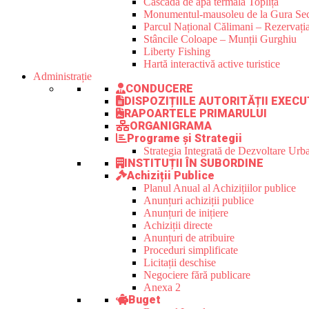
Cascada de apă termală Toplița
Monumentul-mausoleu de la Gura Sec
Parcul Național Călimani – Rezervația
Stâncile Coloape – Munții Gurghiu
Liberty Fishing
Hartă interactivă active turistice
Administrație
CONDUCERE
DISPOZIȚIILE AUTORITĂȚII EXECU
RAPOARTELE PRIMARULUI
ORGANIGRAMA
Programe și Strategii
Strategia Integrată de Dezvoltare Ur
INSTITUȚII ÎN SUBORDINE
Achiziții Publice
Planul Anual al Achizițiilor publice
Anunțuri achiziții publice
Anunțuri de inițiere
Achiziții directe
Anunțuri de atribuire
Proceduri simplificate
Licitații deschise
Negociere fără publicare
Anexa 2
Buget