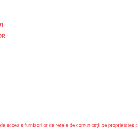
01
OR
de acces a furnizorilor de rețele de comunicații pe proprietatea 