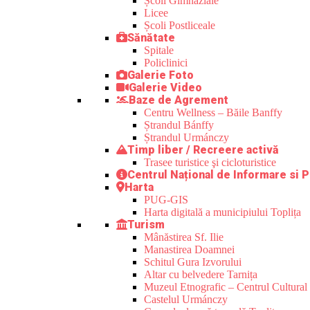
Școli Gimnaziale
Licee
Școli Postliceale
Sănătate
Spitale
Policlinici
Galerie Foto
Galerie Video
Baze de Agrement
Centru Wellness – Băile Banffy
Ștrandul Bánffy
Ștrandul Urmánczy
Timp liber / Recreere activă
Trasee turistice şi cicloturistice
Centrul Național de Informare si P
Harta
PUG-GIS
Harta digitală a municipiului Toplița
Turism
Mânăstirea Sf. Ilie
Manastirea Doamnei
Schitul Gura Izvorului
Altar cu belvedere Tarnița
Muzeul Etnografic – Centrul Cultural 
Castelul Urmánczy