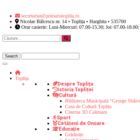
secretariat@primariatoplita.ro
Nicolae Bălcescu nr. 14 • Toplița • Harghita • 535700
Orar casierie: Luni-Miercuri: 07.00-15.30; Joi: 07.00-18.00;
Toplița
Despre Toplița
Istoria Topliței
Cultură
Biblioteca Municipală “George Sbârc
Casa de Cultură Toplița
Cinema 3D Calimani
Sport
Cetățeni de Onoare
Educație
Grădinițe