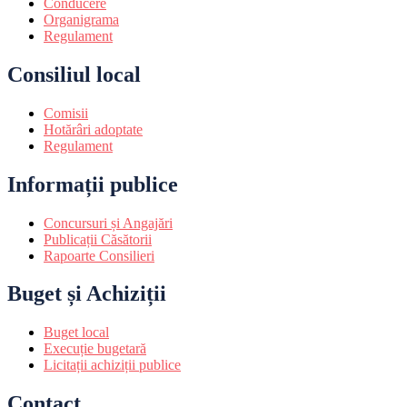
Conducere
Organigrama
Regulament
Consiliul local
Comisii
Hotărâri adoptate
Regulament
Informații publice
Concursuri și Angajări
Publicații Căsătorii
Rapoarte Consilieri
Buget și Achiziții
Buget local
Execuție bugetară
Licitații achiziții publice
Contact