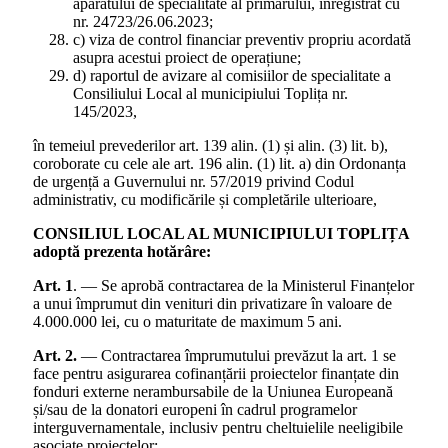
aparatului de specialitate al primarului, înregistrat cu
nr. 24723/26.06.2023;
c) viza de control financiar preventiv propriu acordată
asupra acestui proiect de operațiune;
d) raportul de avizare al comisiilor de specialitate a
Consiliului Local al municipiului Toplița nr.
145/2023,
în temeiul prevederilor art. 139 alin. (1) și alin. (3) lit. b),
coroborate cu cele ale art. 196 alin. (1) lit. a) din Ordonanța
de urgență a Guvernului nr. 57/2019 privind Codul
administrativ, cu modificările și completările ulterioare,
CONSILIUL LOCAL AL MUNICIPIULUI TOPLIȚA
adoptă prezenta hotărâre:
Art. 1
. — Se aprobă contractarea de la Ministerul Finanțelor
a unui împrumut din venituri din privatizare în valoare de
4.000.000 lei, cu o maturitate de maximum 5 ani.
Art. 2.
— Contractarea împrumutului prevăzut la art. 1 se
face pentru asigurarea cofinanțării proiectelor finanțate din
fonduri externe nerambursabile de la Uniunea Europeană
și/sau de la donatori europeni în cadrul programelor
interguvernamentale, inclusiv pentru cheltuielile neeligibile
asociate proiectelor: