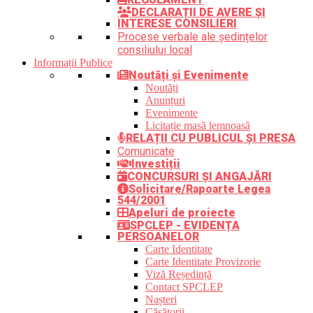
DECLARAȚII DE AVERE ȘI
INTERESE CONSILIERI
Procese verbale ale ședințelor
consiliului local
Informații Publice
Noutăți și Evenimente
Noutăți
Anunțuri
Evenimente
Licitație masă lemnoasă
RELAȚII CU PUBLICUL ȘI PRESA
Comunicate
Investiții
CONCURSURI ȘI ANGAJĂRI
Solicitare/Rapoarte Legea
544/2001
Apeluri de proiecte
SPCLEP - EVIDENȚA
PERSOANELOR
Carte Identitate
Carte Identitate Provizorie
Viză Reședință
Contact SPCLEP
Nașteri
Căsătorii