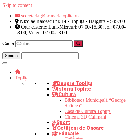
Skip to content
secretariat@primariatoplita.ro
Nicolae Bălcescu nr. 14 • Toplița • Harghita • 535700
Orar casierie: Luni-Miercuri: 07.00-15.30; Joi: 07.00-
18.00; Vineri: 07.00-13.00
Caută
Toplița
Despre Toplița
Istoria Topliței
Cultură
Biblioteca Municipală “George
Sbârcea”
Casa de Cultură Toplița
Cinema 3D Calimani
Sport
Cetățeni de Onoare
Educație