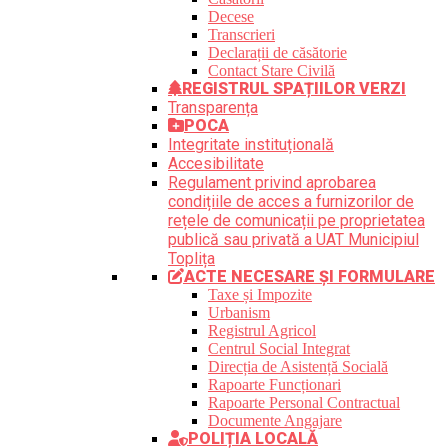
Decese
Transcrieri
Declarații de căsătorie
Contact Stare Civilă
REGISTRUL SPAȚIILOR VERZI
Transparența
POCA
Integritate instituțională
Accesibilitate
Regulament privind aprobarea
condițiile de acces a furnizorilor de
rețele de comunicații pe proprietatea
publică sau privată a UAT Municipiul
Toplița
ACTE NECESARE ȘI FORMULARE
Taxe și Impozite
Urbanism
Registrul Agricol
Centrul Social Integrat
Direcția de Asistență Socială
Rapoarte Funcționari
Rapoarte Personal Contractual
Documente Angajare
POLIȚIA LOCALĂ