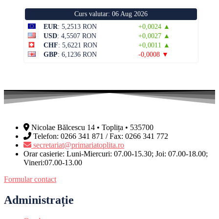
Curs valutar: 06 Aug 2026
EUR
: 5,2513 RON
+0,0024 ▲
USD
: 4,5507 RON
+0,0027 ▲
CHF
: 5,6221 RON
+0,0011 ▲
GBP
: 6,1236 RON
-0,0008 ▼
Nicolae Bălcescu 14 • Toplița • 535700
Telefon: 0266 341 871 / Fax: 0266 341 772
secretariat@primariatoplita.ro
Orar casierie: Luni-Miercuri: 07.00-15.30; Joi: 07.00-18.00;
Vineri:07.00-13.00
Formular contact
Administrație