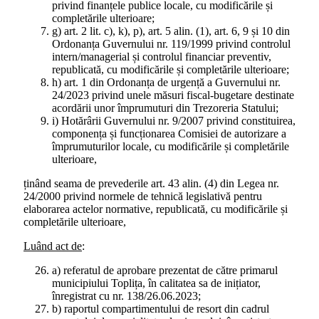
privind finanțele publice locale, cu modificările și
completările ulterioare;
g) art. 2 lit. c), k), p), art. 5 alin. (1), art. 6, 9 și 10 din
Ordonanța Guvernului nr. 119/1999 privind controlul
intern/managerial și controlul financiar preventiv,
republicată, cu modificările și completările ulterioare;
h) art. 1 din Ordonanța de urgență a Guvernului nr.
24/2023 privind unele măsuri fiscal-bugetare destinate
acordării unor împrumuturi din Trezoreria Statului;
i) Hotărârii Guvernului nr. 9/2007 privind constituirea,
componența și funcționarea Comisiei de autorizare a
împrumuturilor locale, cu modificările și completările
ulterioare,
ținând seama de prevederile art. 43 alin. (4) din Legea nr.
24/2000 privind normele de tehnică legislativă pentru
elaborarea actelor normative, republicată, cu modificările și
completările ulterioare,
Luând act de
:
a) referatul de aprobare prezentat de către primarul
municipiului Toplița, în calitatea sa de inițiator,
înregistrat cu nr. 138/26.06.2023;
b) raportul compartimentului de resort din cadrul