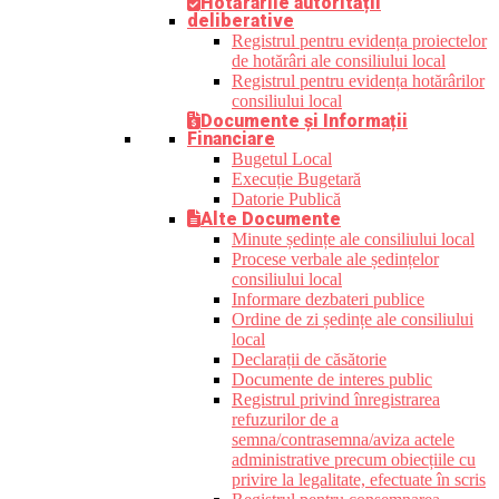
Hotărârile autorității
deliberative
Registrul pentru evidența proiectelor
de hotărâri ale consiliului local
Registrul pentru evidența hotărârilor
consiliului local
Documente și Informații
Financiare
Bugetul Local
Execuție Bugetară
Datorie Publică
Alte Documente
Minute ședințe ale consiliului local
Procese verbale ale ședințelor
consiliului local
Informare dezbateri publice
Ordine de zi ședințe ale consiliului
local
Declarații de căsătorie
Documente de interes public
Registrul privind înregistrarea
refuzurilor de a
semna/contrasemna/aviza actele
administrative precum obiecțiile cu
privire la legalitate, efectuate în scris