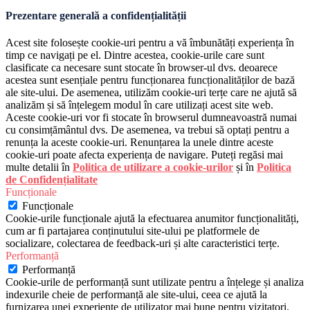
Prezentare generală a confidențialității
Acest site folosește cookie-uri pentru a vă îmbunătăți experiența în
timp ce navigați pe el. Dintre acestea, cookie-urile care sunt
clasificate ca necesare sunt stocate în browser-ul dvs. deoarece
acestea sunt esențiale pentru funcționarea funcționalităților de bază
ale site-ului. De asemenea, utilizăm cookie-uri terțe care ne ajută să
analizăm și să înțelegem modul în care utilizați acest site web.
Aceste cookie-uri vor fi stocate în browserul dumneavoastră numai
cu consimțământul dvs. De asemenea, va trebui să optați pentru a
renunța la aceste cookie-uri. Renunțarea la unele dintre aceste
cookie-uri poate afecta experiența de navigare. Puteți regăsi mai
multe detalii în
Politica de utilizare a cookie-urilor
și în
Politica
de Confidențialitate
Funcționale
Funcționale
Cookie-urile funcționale ajută la efectuarea anumitor funcționalități,
cum ar fi partajarea conținutului site-ului pe platformele de
socializare, colectarea de feedback-uri și alte caracteristici terțe.
Performanță
Performanță
Cookie-urile de performanță sunt utilizate pentru a înțelege și analiza
indexurile cheie de performanță ale site-ului, ceea ce ajută la
furnizarea unei experiențe de utilizator mai bune pentru vizitatori.