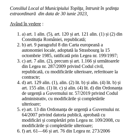
Consiliul Local al Municipiului Topliţa, întrunit în şedinţa
extraordinară din data de 30 iunie 2023,
Având în vedere
:
a) art. 1 alin. (5), art. 120 și art. 121 alin. (1) și (2) din
Constituția României, republicată;
b) art. 9 paragraful 8 din Carta europeană a
autonomiei locale, adoptată la Strasbourg la 15
octombrie 1985, ratificată prin Legea nr. 199/1997;
c) art. 7 alin. (2), precum și art. 1.166 și următoarele
din Legea nr. 287/2009 privind Codul civil,
republicată, cu modificările ulterioare, referitoare la
contracte;
d) art. 129 alin. (1), alin. (2) lit. b) și alin. (4) lit. b) și
art. 155 alin. (1) lit. c) și alin. (4) lit. d) din Ordonanța
de urgență a Guvernului nr. 57/2019 privind Codul
administrativ, cu modificările și completările
ulterioare;
e) art. 13 din Ordonanța de urgență a Guvernului nr.
64/2007 privind datoria publică, aprobată cu
modificări și completări prin Legea nr. 109/2008, cu
modificările și completările ulterioare;
f) art. 61—66 și art. 76 din Legea nr. 273/2006