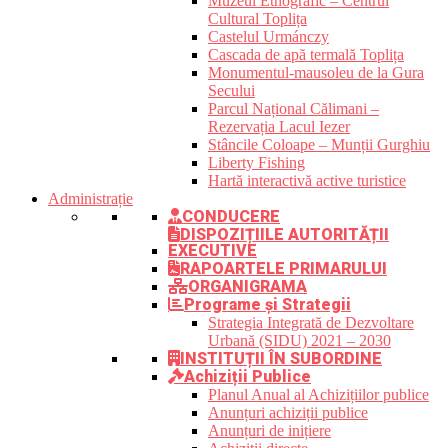
Muzeul Etnografic – Centrul
Cultural Toplița
Castelul Urmánczy
Cascada de apă termală Toplița
Monumentul-mausoleu de la Gura
Secului
Parcul Național Călimani –
Rezervația Lacul Iezer
Stâncile Coloape – Munții Gurghiu
Liberty Fishing
Hartă interactivă active turistice
Administrație
CONDUCERE
DISPOZIȚIILE AUTORITĂȚII
EXECUTIVE
RAPOARTELE PRIMARULUI
ORGANIGRAMA
Programe și Strategii
Strategia Integrată de Dezvoltare
Urbană (SIDU) 2021 – 2030
INSTITUȚII ÎN SUBORDINE
Achiziții Publice
Planul Anual al Achizițiilor publice
Anunțuri achiziții publice
Anunțuri de inițiere