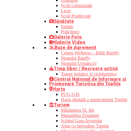
Grădinițe
Școli Gimnaziale
Licee
Școli Postliceale
Sănătate
Spitale
Policlinici
Galerie Foto
Galerie Video
Baze de Agrement
Centru Wellness – Băile Banffy
Ștrandul Bánffy
Ștrandul Urmánczy
Timp liber / Recreere activă
Trasee turistice şi cicloturistice
Centrul Național de Informare si
Promovare Turistica din Toplița
Harta
PUG-GIS
Harta digitală a municipiului Toplița
Turism
Mânăstirea Sf. Ilie
Manastirea Doamnei
Schitul Gura Izvorului
Altar cu belvedere Tarnița