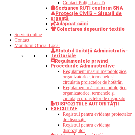
Contact Poliția Locală
Secțiunea RUTI conform SNA
Protecție Civilă – Situații de
urgență
Adăpost câini
Colectarea deșeurilor textile
Servicii online
Contact
Monitorul Oficial Local
Statutul Unității Administrativ-
Teritoriale
Regulamentele privind
Procedurile Administrative
Regulament măsuri metodologice,
organizatorice, termenele și
circulația proiectelor de hotărâri
Regulament măsuri metodologice,
organizatorice, termenele și
circulația proiectelor de dispoziții
DISPOZIȚIILE AUTORITĂȚII
EXECUTIVE
Registrul pentru evidența proiectelor
de dispoziții
Registrul pentru evidența
dispozițiilor