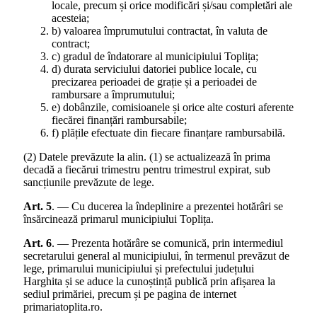
locale, precum și orice modificări și/sau completări ale
acesteia;
b) valoarea împrumutului contractat, în valuta de
contract;
c) gradul de îndatorare al municipiului Toplița;
d) durata serviciului datoriei publice locale, cu
precizarea perioadei de grație și a perioadei de
rambursare a împrumutului;
e) dobânzile, comisioanele și orice alte costuri aferente
fiecărei finanțări rambursabile;
f) plățile efectuate din fiecare finanțare rambursabilă.
(2) Datele prevăzute la alin. (1) se actualizează în prima
decadă a fiecărui trimestru pentru trimestrul expirat, sub
sancțiunile prevăzute de lege.
Art. 5
. — Cu ducerea la îndeplinire a prezentei hotărâri se
însărcinează primarul municipiului Toplița.
Art. 6
. — Prezenta hotărâre se comunică, prin intermediul
secretarului general al municipiului, în termenul prevăzut de
lege, primarului municipiului și prefectului județului
Harghita și se aduce la cunoștință publică prin afișarea la
sediul primăriei, precum și pe pagina de internet
primariatoplita.ro.