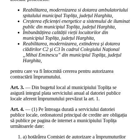
Reabilitarea, modernizarea si dotarea ambulatoriului
spitalului municipal Toplița, județul Harghita,
Creșterea eficienței energetice a sistemului de iluminat
public din municipiul Toplița, județul Harghita,
Îmbunătățirea calității vieții locuitorilor din
municipiul Toplița, județul Harghita,
Reabilitarea, modernizarea, extinderea şi dotarea
clădirilor C2 şi C3 în cadrul Colegiului Naţional
„Mihai Eminescu” din municipiul Topliţa, judeţul
Harghita,
pentru care va fi întocmită cererea pentru autorizarea
contractării împrumutului.
Art. 3.
— Din bugetul local al municipiului Toplița se
asigură integral plata serviciului anual al datoriei publice
locale aferent împrumutului prevăzut la art. 1.
Art. 4.
— (1) Pe întreaga durată a serviciului datoriei
publice locale, ordonatorul principal de credite are obligația
să publice pe pagina de internet a municipiului Toplița
următoarele date:
a) hotărârea Comisiei de autorizare a împrumuturilor