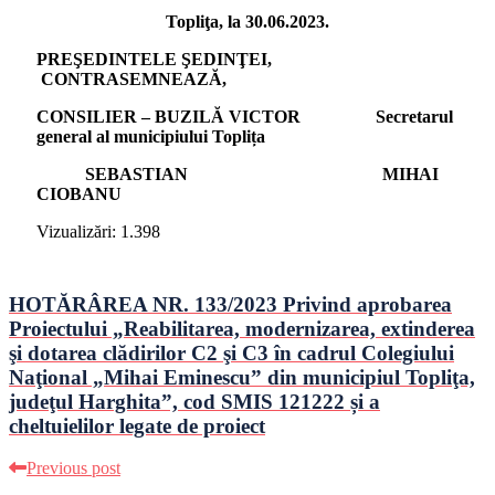
Topliţa, la 30.06.2023.
PREŞEDINTELE ŞEDINŢEI,
CONTRASEMNEAZĂ,
CONSILIER – BUZILĂ
VICTOR
Secretarul
general al municipiului Toplița
SEBASTIAN MIHAI
CIOBANU
Vizualizări:
1.398
HOTĂRÂREA NR. 133/2023 Privind aprobarea
Proiectului „Reabilitarea, modernizarea, extinderea
şi dotarea clădirilor C2 şi C3 în cadrul Colegiului
Naţional „Mihai Eminescu” din municipiul Topliţa,
judeţul Harghita”, cod SMIS 121222 și a
cheltuielilor legate de proiect
Previous post