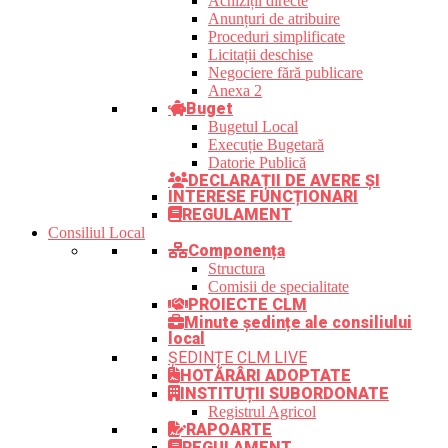
Achiziții directe
Anunțuri de atribuire
Proceduri simplificate
Licitații deschise
Negociere fără publicare
Anexa 2
Buget
Bugetul Local
Execuție Bugetară
Datorie Publică
DECLARAȚII DE AVERE ȘI
INTERESE FUNCȚIONARI
REGULAMENT
Consiliul Local
Componența
Structura
Comisii de specialitate
PROIECTE CLM
Minute ședințe ale consiliului
local
ȘEDINȚE CLM LIVE
HOTĂRÂRI ADOPTATE
INSTITUȚII SUBORDONATE
Registrul Agricol
RAPOARTE
REGULAMENT