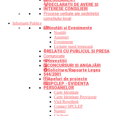
DECLARAȚII DE AVERE ȘI
INTERESE CONSILIERI
Procese verbale ale ședințelor
consiliului local
Informații Publice
Noutăți și Evenimente
Noutăți
Anunțuri
Evenimente
Licitație masă lemnoasă
RELAȚII CU PUBLICUL ȘI PRESA
Comunicate
Investiții
CONCURSURI ȘI ANGAJĂRI
Solicitare/Rapoarte Legea
544/2001
Apeluri de proiecte
SPCLEP - EVIDENȚA
PERSOANELOR
Carte Identitate
Carte Identitate Provizorie
Viză Reședință
Contact SPCLEP
Nașteri
Căsătorii