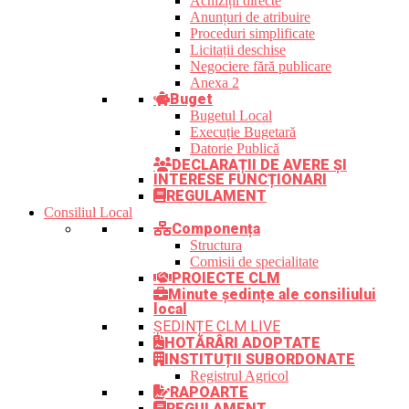
Achiziții directe
Anunțuri de atribuire
Proceduri simplificate
Licitații deschise
Negociere fără publicare
Anexa 2
Buget
Bugetul Local
Execuție Bugetară
Datorie Publică
DECLARAȚII DE AVERE ȘI
INTERESE FUNCȚIONARI
REGULAMENT
Consiliul Local
Componența
Structura
Comisii de specialitate
PROIECTE CLM
Minute ședințe ale consiliului
local
ȘEDINȚE CLM LIVE
HOTĂRÂRI ADOPTATE
INSTITUȚII SUBORDONATE
Registrul Agricol
RAPOARTE
REGULAMENT