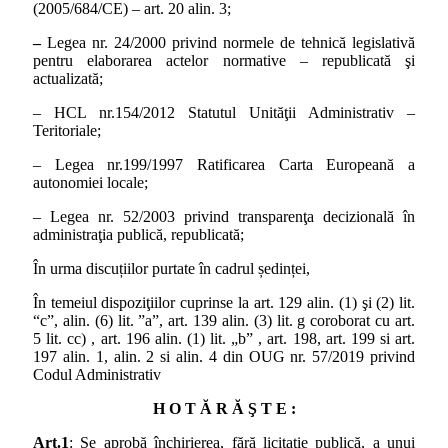
(2005/684/CE) – art. 20 alin. 3;
–
Legea nr. 24/2000
privind normele de tehnică legislativă
pentru elaborarea actelor normative – republicată şi
actualizată;
– HCL nr.154/2012 Statutul Unităţii Administrativ –
Teritoriale;
– Legea nr.199/1997 Ratificarea Carta Europeană a
autonomiei locale;
– Legea nr. 52/2003 privind transparenţa decizională în
administraţia publică, republicată;
În urma discuțiilor purtate în cadrul ședinței,
În temeiul dispoziţiilor cuprinse la art. 129 alin. (1) şi (2) lit.
“c”, alin. (6) lit. ”a”, art. 139 alin. (3) lit. g coroborat cu art.
5 lit. cc) , art. 196 alin. (1) lit. „b” , art. 198, art. 199 si art.
197 alin. 1, alin. 2 si alin. 4 din OUG nr. 57/2019 privind
Codul Administrativ
H O T Ă R Ă Ş T E :
Art.1
:
Se aprobă închirierea, fără licitaţie publică, a unui