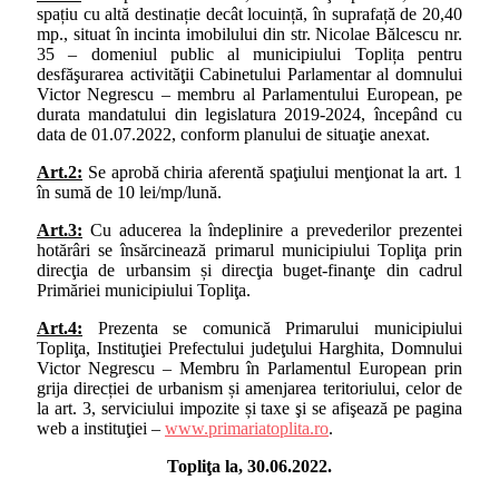
spațiu cu altă destinație decât locuință, în suprafață de 20,40
mp., situat în incinta imobilului din str. Nicolae Bălcescu nr.
35 – domeniul public al municipiului Toplița pentru
desfăşurarea activităţii Cabinetului Parlamentar al domnului
Victor Negrescu – membru al Parlamentului European, pe
durata mandatului din legislatura 2019-2024,
începând cu
data de 01.07.2022, conform planului de situaţie anexat.
Art.2:
Se aprobă chiria aferentă spaţiului menţionat la art. 1
în sumă de 10 lei/mp/lună.
Art.3:
Cu aducerea la îndeplinire a prevederilor prezentei
hotărâri se însărcinează primarul municipiului Topliţa prin
direcţia de urbansim și direcţia buget-finanţe din cadrul
Primăriei municipiului Topliţa.
Art.4:
Prezenta se comunică Primarului municipiului
Topliţa, Instituţiei Prefectului judeţului Harghita, Domnului
Victor Negrescu – Membru în Parlamentul European prin
grija direcției de urbanism și amenjarea teritoriului, celor de
la art. 3, serviciului impozite și taxe şi se afişează pe pagina
web a instituţiei –
www.primariatoplita.ro
.
Topliţa la, 30.06.2022.