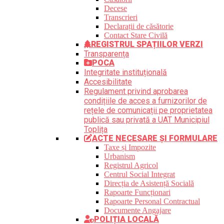
Decese
Transcrieri
Declarații de căsătorie
Contact Stare Civilă
REGISTRUL SPAȚIILOR VERZI
Transparența
POCA
Integritate instituțională
Accesibilitate
Regulament privind aprobarea
condițiile de acces a furnizorilor de
rețele de comunicații pe proprietatea
publică sau privată a UAT Municipiul
Toplița
ACTE NECESARE ȘI FORMULARE
Taxe și Impozite
Urbanism
Registrul Agricol
Centrul Social Integrat
Direcția de Asistență Socială
Rapoarte Funcționari
Rapoarte Personal Contractual
Documente Angajare
POLIȚIA LOCALĂ