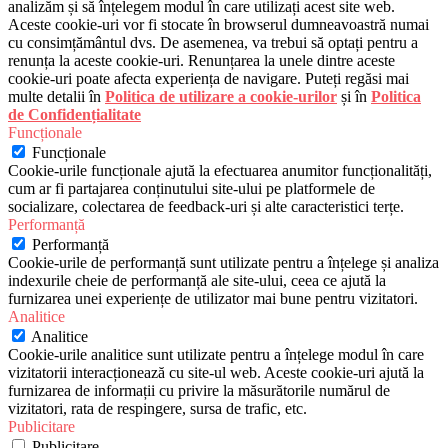
analizăm și să înțelegem modul în care utilizați acest site web.
Aceste cookie-uri vor fi stocate în browserul dumneavoastră numai
cu consimțământul dvs. De asemenea, va trebui să optați pentru a
renunța la aceste cookie-uri. Renunțarea la unele dintre aceste
cookie-uri poate afecta experiența de navigare. Puteți regăsi mai
multe detalii în
Politica de utilizare a cookie-urilor
și în
Politica
de Confidențialitate
Funcționale
Funcționale
Cookie-urile funcționale ajută la efectuarea anumitor funcționalități,
cum ar fi partajarea conținutului site-ului pe platformele de
socializare, colectarea de feedback-uri și alte caracteristici terțe.
Performanță
Performanță
Cookie-urile de performanță sunt utilizate pentru a înțelege și analiza
indexurile cheie de performanță ale site-ului, ceea ce ajută la
furnizarea unei experiențe de utilizator mai bune pentru vizitatori.
Analitice
Analitice
Cookie-urile analitice sunt utilizate pentru a înțelege modul în care
vizitatorii interacționează cu site-ul web. Aceste cookie-uri ajută la
furnizarea de informații cu privire la măsurătorile numărul de
vizitatori, rata de respingere, sursa de trafic, etc.
Publicitare
Publicitare