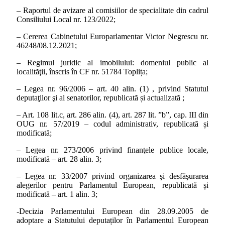
– Raportul de avizare al comisiilor de specialitate din cadrul
Consiliului Local nr. 123/2022;
– Cererea Cabinetului Europarlamentar Victor Negrescu nr.
46248/08.12.2021;
– Regimul juridic al imobilului: domeniul public al
localităţii, înscris în
CF nr. 51784 Toplița
;
– Legea nr. 96/2006 – art. 40 alin. (1) , privind Statutul
deputaţilor şi al senatorilor, republicată și actualizată ;
– Art. 108 lit.c, art. 286 alin. (4), art. 287 lit. ”b”, cap. III din
OUG nr. 57/2019 – codul administrativ, republicată și
modificată;
– Legea nr. 273/2006 privind finanţele publice locale,
modificată – art. 28 alin. 3;
– Legea nr. 33/2007
privind organizarea şi desfăşurarea
alegerilor pentru Parlamentul European, republicată și
modificată – art. 1 alin. 3;
-Decizia Parlamentului European din 28.09.2005 de
adoptare a Statutului deputaților în Parlamentul European