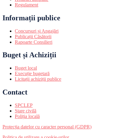
Regulament
Informații publice
Concursuri și Angajări
Publicații Căsătorii
Rapoarte Consilieri
Buget și Achiziții
Buget local
Execuție bugetară
Licitații achiziții publice
Contact
SPCLEP
Stare civilă
Poliția locală
Protecția datelor cu caracter personal (GDPR)
Politica de utilizare a cookie-urilor