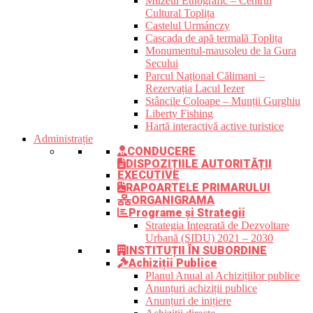
Muzeul Etnografic – Centrul
Cultural Toplița
Castelul Urmánczy
Cascada de apă termală Toplița
Monumentul-mausoleu de la Gura
Secului
Parcul Național Călimani –
Rezervația Lacul Iezer
Stâncile Coloape – Munții Gurghiu
Liberty Fishing
Hartă interactivă active turistice
Administrație
CONDUCERE
DISPOZIȚIILE AUTORITĂȚII
EXECUTIVE
RAPOARTELE PRIMARULUI
ORGANIGRAMA
Programe și Strategii
Strategia Integrată de Dezvoltare
Urbană (SIDU) 2021 – 2030
INSTITUȚII ÎN SUBORDINE
Achiziții Publice
Planul Anual al Achizițiilor publice
Anunțuri achiziții publice
Anunțuri de inițiere