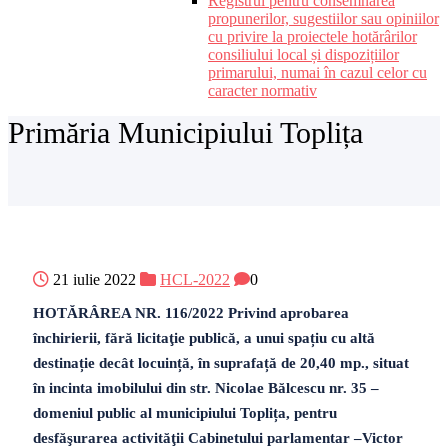
Registrul pentru consemnarea
propunerilor, sugestiilor sau opiniilor
cu privire la proiectele hotărârilor
consiliului local și dispozițiilor
primarului, numai în cazul celor cu
caracter normativ
Primăria Municipiului Toplița
21 iulie 2022
HCL-2022
0
HOTĂRÂREA NR. 116/2022 Privind aprobarea
închirierii, fără licitaţie publică, a unui spațiu cu altă
destinație decât locuință, în suprafață de 20,40 mp., situat
în incinta imobilului din str. Nicolae Bălcescu nr. 35 –
domeniul public al municipiului Toplița, pentru
desfăşurarea activităţii Cabinetului parlamentar –Victor