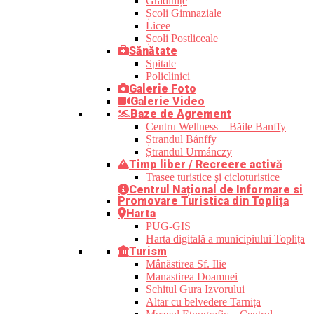
Grădinițe
Școli Gimnaziale
Licee
Școli Postliceale
Sănătate
Spitale
Policlinici
Galerie Foto
Galerie Video
Baze de Agrement
Centru Wellness – Băile Banffy
Ștrandul Bánffy
Ștrandul Urmánczy
Timp liber / Recreere activă
Trasee turistice şi cicloturistice
Centrul Național de Informare si
Promovare Turistica din Toplița
Harta
PUG-GIS
Harta digitală a municipiului Toplița
Turism
Mânăstirea Sf. Ilie
Manastirea Doamnei
Schitul Gura Izvorului
Altar cu belvedere Tarnița