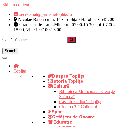
Skip to content
secretariat@primariatoplita.ro
Nicolae Bălcescu nr. 14 • Toplița • Harghita • 535700
Orar casierie: Luni-Miercuri: 07.00-15.30; Joi: 07.00-
18.00; Vineri: 07.00-13.00
Caută
Toplița
Despre Toplița
Istoria Topliței
Cultură
Biblioteca Municipală “George
Sbârcea”
Casa de Cultură Toplița
Cinema 3D Calimani
Sport
Cetățeni de Onoare
Educație