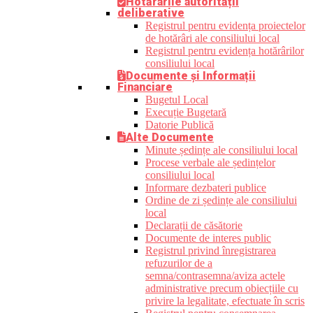
Hotărârile autorității
deliberative
Registrul pentru evidența proiectelor
de hotărâri ale consiliului local
Registrul pentru evidența hotărârilor
consiliului local
Documente și Informații
Financiare
Bugetul Local
Execuție Bugetară
Datorie Publică
Alte Documente
Minute ședințe ale consiliului local
Procese verbale ale ședințelor
consiliului local
Informare dezbateri publice
Ordine de zi ședințe ale consiliului
local
Declarații de căsătorie
Documente de interes public
Registrul privind înregistrarea
refuzurilor de a
semna/contrasemna/aviza actele
administrative precum obiecțiile cu
privire la legalitate, efectuate în scris