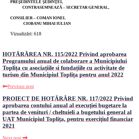
PREŞEDINTELE ŞEDINŢEI,
CONTRASEMNEAZĂ – SECRETAR GENERAL,
CONSILIER – COMAN IONEL
CIOBANU MIHAI IULIAN
Vizualizări:
618
HOTĂRÂREA NR. 115/2022 Privind aprobarea
Programului anual de colaborare a Municipiului
Toplița cu asociațiile si fundațiile cu activitate de
turism din Municipiul Toplița pentru anul 2022
Previous post
PROIECT DE HOTĂRÂRE NR. 117/2022 Privind
aprobarea contului anual al execuţiei bugetare la
partea de venituri / cheltuieli a bugetului general al
UAT Municipiul Topliţa, pentru exerciţiul financiar
2021
Next post