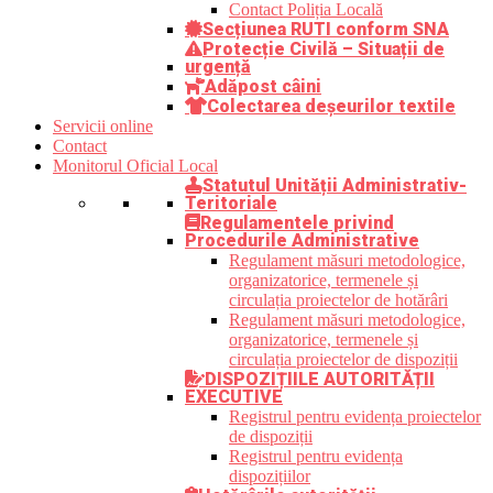
Contact Poliția Locală
Secțiunea RUTI conform SNA
Protecție Civilă – Situații de
urgență
Adăpost câini
Colectarea deșeurilor textile
Servicii online
Contact
Monitorul Oficial Local
Statutul Unității Administrativ-
Teritoriale
Regulamentele privind
Procedurile Administrative
Regulament măsuri metodologice,
organizatorice, termenele și
circulația proiectelor de hotărâri
Regulament măsuri metodologice,
organizatorice, termenele și
circulația proiectelor de dispoziții
DISPOZIȚIILE AUTORITĂȚII
EXECUTIVE
Registrul pentru evidența proiectelor
de dispoziții
Registrul pentru evidența
dispozițiilor