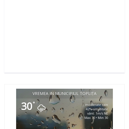
VREMEA ÎN MUNICIPIUL TOPLIȚA
30
°
moderate rain
42% umiditate
vânt: 1m/s NE
Max 30 • Min 30