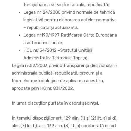
funcţionare a serviciilor sociale, modificată;
Legea nr. 24/2000 privind normele de tehnică
legislativă pentru elaborarea actelor normative
– republicată şi actualizată.
Legea nr.199/1997 Ratificarea Carta Europeana
a autonomiei locale;
HCL nr.154/2012 –Statutul Unităţii
Administrativ Teritoriale Topliţa;
Legea nr.52/2003 privind transparenţa decizională în
administraţia publică, republicată, precum și a
Normelor metodologice de aplicare a acesteia,
aprobate prin HG nr. 831/2022,
În urma discuțiilor purtate în cadrul ședinței,
În temeiul dispoziţiilor art. 129 alin. (1) și (2) lit. a) și d),
alin. (7) lit. b), art. 139 alin. (3) lit. a) coroborată cu art.