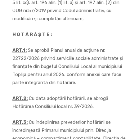
5 lit. cc), art. 196 alin. (1) lit. a) și art. 197 alin. (2) din
OUG nr.57/2019 privind Codul administrativ, cu
modificări și completări ulterioare,
H O T Ă R Ă Ş T E :
ART.1:
Se aprobă Planul anual de acțiune nr.
22722/2026 privind serviciile sociale administrate și
finanțate din bugetul Consiliului Local al municipiului
Topliţa pentru anul 2026, conform anexei care face
parte integrantă din hotărâre.
ART.2:
Cu data adoptării hotărârii, se abrogă
Hotărârea Consiliului local nr. 39/2026.
ART.3:
Cu îndeplinirea prevederilor hotărârii se
încredinţează Primarul municipiului prin: Direcţia
economică – compartiment contabilitate, Direcția de