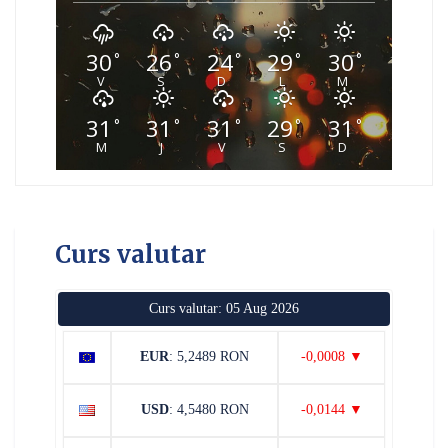
30
26
24
29
30
°
°
°
°
°
V
S
D
L
M
31
31
31
29
31
°
°
°
°
°
M
J
V
S
D
Curs valutar
Curs valutar: 05 Aug 2026
EUR
: 5,2489 RON
-0,0008 ▼
USD
: 4,5480 RON
-0,0144 ▼