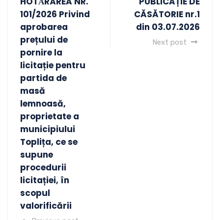
HOTǍRÂREA NR.
PUBLICAȚIE DE
101/2026 Privind
CĂSĂTORIE nr.1
aprobarea
din 03.07.2026
prețului de
Next post
pornire la
licitație pentru
partida de
masă
lemnoasă,
proprietate a
municipiului
Toplița, ce se
supune
procedurii
licitației, în
scopul
valorificării