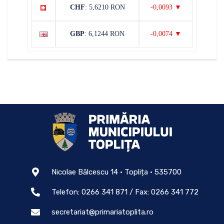
CHF
: 5,6210 RON
-0,0093 ▼
GBP
: 6,1244 RON
-0,0074 ▼
Nicolae Bălcescu 14 • Toplița • 535700
Telefon: 0266 341 871 / Fax: 0266 341 772
secretariat@primariatoplita.ro