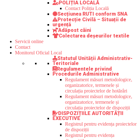
POLIȚIA LOCALĂ
Contact Poliția Locală
Secțiunea RUTI conform SNA
Protecție Civilă – Situații de
urgență
Adăpost câini
Colectarea deșeurilor textile
Servicii online
Contact
Monitorul Oficial Local
Statutul Unității Administrativ-
Teritoriale
Regulamentele privind
Procedurile Administrative
Regulament măsuri metodologice,
organizatorice, termenele și
circulația proiectelor de hotărâri
Regulament măsuri metodologice,
organizatorice, termenele și
circulația proiectelor de dispoziții
DISPOZIȚIILE AUTORITĂȚII
EXECUTIVE
Registrul pentru evidența proiectelor
de dispoziții
Registrul pentru evidența