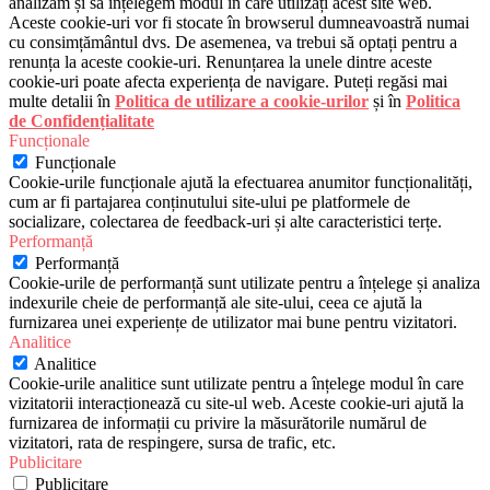
analizăm și să înțelegem modul în care utilizați acest site web.
Aceste cookie-uri vor fi stocate în browserul dumneavoastră numai
cu consimțământul dvs. De asemenea, va trebui să optați pentru a
renunța la aceste cookie-uri. Renunțarea la unele dintre aceste
cookie-uri poate afecta experiența de navigare. Puteți regăsi mai
multe detalii în
Politica de utilizare a cookie-urilor
și în
Politica
de Confidențialitate
Funcționale
Funcționale
Cookie-urile funcționale ajută la efectuarea anumitor funcționalități,
cum ar fi partajarea conținutului site-ului pe platformele de
socializare, colectarea de feedback-uri și alte caracteristici terțe.
Performanță
Performanță
Cookie-urile de performanță sunt utilizate pentru a înțelege și analiza
indexurile cheie de performanță ale site-ului, ceea ce ajută la
furnizarea unei experiențe de utilizator mai bune pentru vizitatori.
Analitice
Analitice
Cookie-urile analitice sunt utilizate pentru a înțelege modul în care
vizitatorii interacționează cu site-ul web. Aceste cookie-uri ajută la
furnizarea de informații cu privire la măsurătorile numărul de
vizitatori, rata de respingere, sursa de trafic, etc.
Publicitare
Publicitare