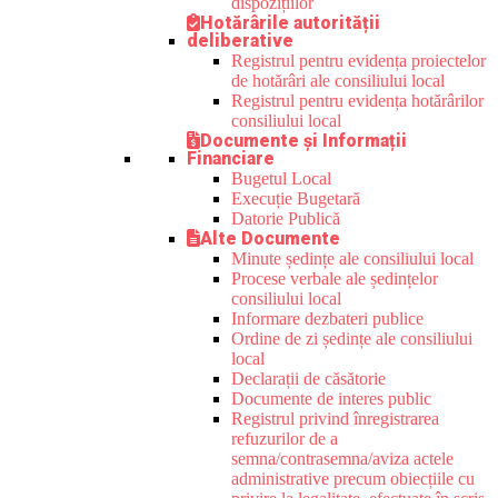
dispozițiilor
Hotărârile autorității
deliberative
Registrul pentru evidența proiectelor
de hotărâri ale consiliului local
Registrul pentru evidența hotărârilor
consiliului local
Documente și Informații
Financiare
Bugetul Local
Execuție Bugetară
Datorie Publică
Alte Documente
Minute ședințe ale consiliului local
Procese verbale ale ședințelor
consiliului local
Informare dezbateri publice
Ordine de zi ședințe ale consiliului
local
Declarații de căsătorie
Documente de interes public
Registrul privind înregistrarea
refuzurilor de a
semna/contrasemna/aviza actele
administrative precum obiecțiile cu