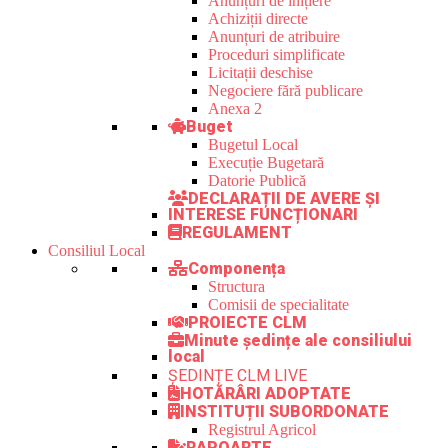
Anunțuri de inițiere
Achiziții directe
Anunțuri de atribuire
Proceduri simplificate
Licitații deschise
Negociere fără publicare
Anexa 2
Buget
Bugetul Local
Execuție Bugetară
Datorie Publică
DECLARAȚII DE AVERE ȘI
INTERESE FUNCȚIONARI
REGULAMENT
Consiliul Local
Componența
Structura
Comisii de specialitate
PROIECTE CLM
Minute ședințe ale consiliului
local
ȘEDINȚE CLM LIVE
HOTĂRÂRI ADOPTATE
INSTITUȚII SUBORDONATE
Registrul Agricol
RAPOARTE