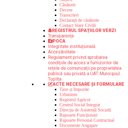
Căsătorii
Decese
Transcrieri
Declarații de căsătorie
Contact Stare Civilă
REGISTRUL SPAȚIILOR VERZI
Transparența
POCA
Integritate instituțională
Accesibilitate
Regulament privind aprobarea
condițiile de acces a furnizorilor de
rețele de comunicații pe proprietatea
publică sau privată a UAT Municipiul
Toplița
ACTE NECESARE ȘI FORMULARE
Taxe și Impozite
Urbanism
Registrul Agricol
Centrul Social Integrat
Direcția de Asistență Socială
Rapoarte Funcționari
Rapoarte Personal Contractual
Documente Angajare