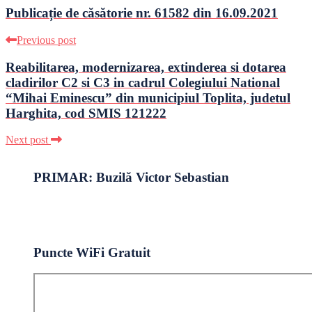
Publicație de căsătorie nr. 61582 din 16.09.2021
Previous post
Reabilitarea, modernizarea, extinderea si dotarea
cladirilor C2 si C3 in cadrul Colegiului National
“Mihai Eminescu” din municipiul Toplita, judetul
Harghita, cod SMIS 121222
Next post
PRIMAR: Buzilă Victor Sebastian
Puncte WiFi Gratuit