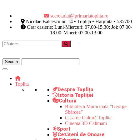
secretariat@primariatoplita.ro
Nicolae Bălcescu nr. 14 • Toplița • Harghita • 535700
Orar casierie: Luni-Miercuri: 07.00-15.30; Joi: 07.00-
18.00; Vineri: 07.00-13.00
Toplița
Despre Toplița
Istoria Topliței
Cultură
Biblioteca Municipală “George
Sbârcea”
Casa de Cultură Toplița
Cinema 3D Calimani
Sport
Cetățeni de Onoare