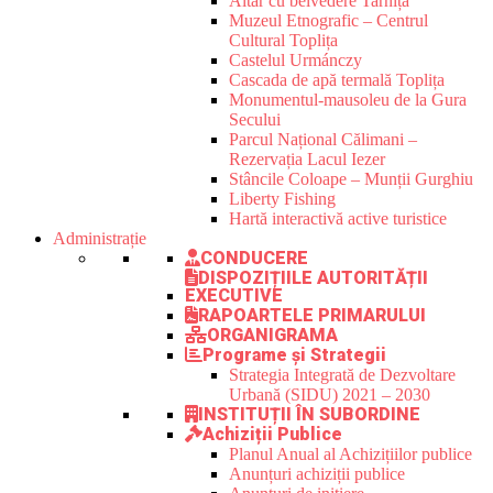
Altar cu belvedere Tarnița
Muzeul Etnografic – Centrul
Cultural Toplița
Castelul Urmánczy
Cascada de apă termală Toplița
Monumentul-mausoleu de la Gura
Secului
Parcul Național Călimani –
Rezervația Lacul Iezer
Stâncile Coloape – Munții Gurghiu
Liberty Fishing
Hartă interactivă active turistice
Administrație
CONDUCERE
DISPOZIȚIILE AUTORITĂȚII
EXECUTIVE
RAPOARTELE PRIMARULUI
ORGANIGRAMA
Programe și Strategii
Strategia Integrată de Dezvoltare
Urbană (SIDU) 2021 – 2030
INSTITUȚII ÎN SUBORDINE
Achiziții Publice
Planul Anual al Achizițiilor publice
Anunțuri achiziții publice