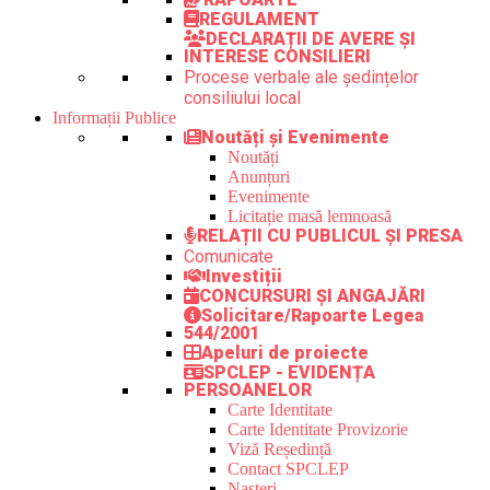
REGULAMENT
DECLARAȚII DE AVERE ȘI
INTERESE CONSILIERI
Procese verbale ale ședințelor
consiliului local
Informații Publice
Noutăți și Evenimente
Noutăți
Anunțuri
Evenimente
Licitație masă lemnoasă
RELAȚII CU PUBLICUL ȘI PRESA
Comunicate
Investiții
CONCURSURI ȘI ANGAJĂRI
Solicitare/Rapoarte Legea
544/2001
Apeluri de proiecte
SPCLEP - EVIDENȚA
PERSOANELOR
Carte Identitate
Carte Identitate Provizorie
Viză Reședință
Contact SPCLEP
Nașteri