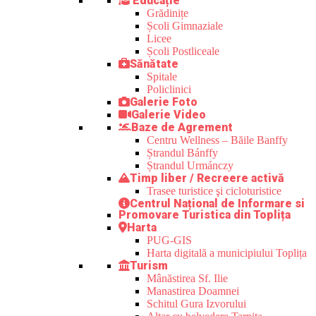
Educație
Grădinițe
Școli Gimnaziale
Licee
Școli Postliceale
Sănătate
Spitale
Policlinici
Galerie Foto
Galerie Video
Baze de Agrement
Centru Wellness – Băile Banffy
Ștrandul Bánffy
Ștrandul Urmánczy
Timp liber / Recreere activă
Trasee turistice şi cicloturistice
Centrul Național de Informare si
Promovare Turistica din Toplița
Harta
PUG-GIS
Harta digitală a municipiului Toplița
Turism
Mânăstirea Sf. Ilie
Manastirea Doamnei
Schitul Gura Izvorului