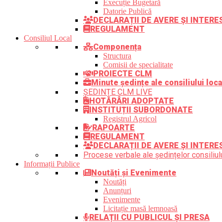
Execuție Bugetară
Datorie Publică
DECLARAȚII DE AVERE ȘI INTER
REGULAMENT
Consiliul Local
Componența
Structura
Comisii de specialitate
PROIECTE CLM
Minute ședințe ale consiliului loca
ȘEDINȚE CLM LIVE
HOTĂRÂRI ADOPTATE
INSTITUȚII SUBORDONATE
Registrul Agricol
RAPOARTE
REGULAMENT
DECLARAȚII DE AVERE ȘI INTERE
Procese verbale ale ședințelor consiliulu
Informații Publice
Noutăți și Evenimente
Noutăți
Anunțuri
Evenimente
Licitație masă lemnoasă
RELAȚII CU PUBLICUL ȘI PRESA