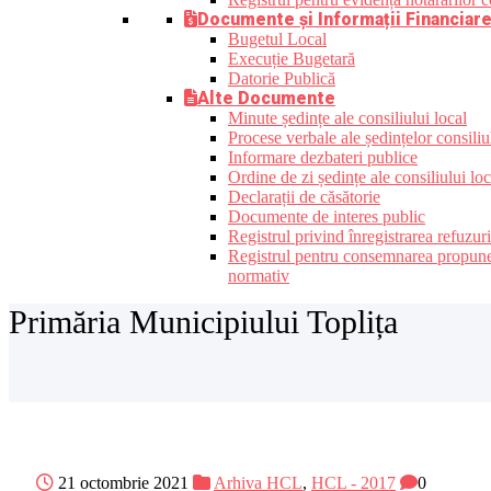
Documente și Informații Financiar
Bugetul Local
Execuție Bugetară
Datorie Publică
Alte Documente
Minute ședințe ale consiliului local
Procese verbale ale ședințelor consiliu
Informare dezbateri publice
Ordine de zi ședințe ale consiliului loc
Declarații de căsătorie
Documente de interes public
Registrul privind înregistrarea refuzur
Registrul pentru consemnarea propunerilo
normativ
Primăria Municipiului Toplița
21 octombrie 2021
Arhiva HCL
,
HCL - 2017
0