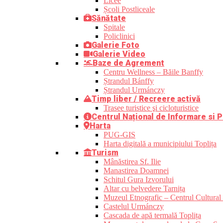
Licee
Școli Postliceale
Sănătate
Spitale
Policlinici
Galerie Foto
Galerie Video
Baze de Agrement
Centru Wellness – Băile Banffy
Ștrandul Bánffy
Ștrandul Urmánczy
Timp liber / Recreere activă
Trasee turistice şi cicloturistice
Centrul Național de Informare si P
Harta
PUG-GIS
Harta digitală a municipiului Toplița
Turism
Mânăstirea Sf. Ilie
Manastirea Doamnei
Schitul Gura Izvorului
Altar cu belvedere Tarnița
Muzeul Etnografic – Centrul Cultural 
Castelul Urmánczy
Cascada de apă termală Toplița