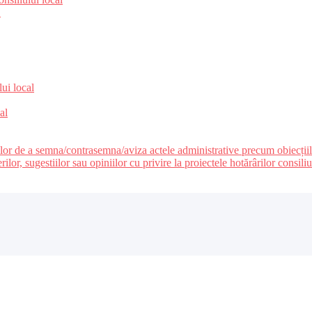
e
lui local
al
ilor de a semna/contrasemna/aviza actele administrative precum obiecțiile c
r, sugestiilor sau opiniilor cu privire la proiectele hotărârilor consiliul