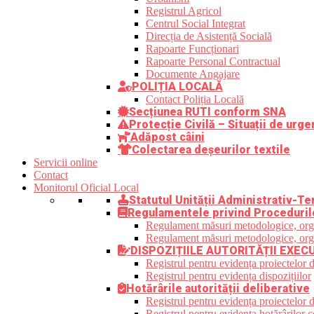
Registrul Agricol
Centrul Social Integrat
Direcția de Asistență Socială
Rapoarte Funcționari
Rapoarte Personal Contractual
Documente Angajare
POLIȚIA LOCALĂ
Contact Poliția Locală
Secțiunea RUTI conform SNA
Protecție Civilă – Situații de urge
Adăpost câini
Colectarea deșeurilor textile
Servicii online
Contact
Monitorul Oficial Local
Statutul Unității Administrativ-Ter
Regulamentele privind Proceduril
Regulament măsuri metodologice, organi
Regulament măsuri metodologice, organi
DISPOZIȚIILE AUTORITĂȚII EXEC
Registrul pentru evidența proiectelor d
Registrul pentru evidența dispozițiilor
Hotărârile autorității deliberative
Registrul pentru evidența proiectelor de
Registrul pentru evidența hotărârilor co