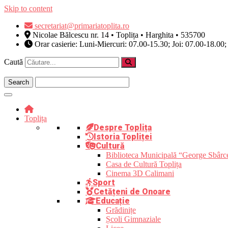
Skip to content
secretariat@primariatoplita.ro
Nicolae Bălcescu nr. 14 • Toplița • Harghita • 535700
Orar casierie: Luni-Miercuri: 07.00-15.30; Joi: 07.00-18.00;
Caută
Toplița
Despre Toplița
Istoria Topliței
Cultură
Biblioteca Municipală “George Sbârc
Casa de Cultură Toplița
Cinema 3D Calimani
Sport
Cetățeni de Onoare
Educație
Grădinițe
Școli Gimnaziale