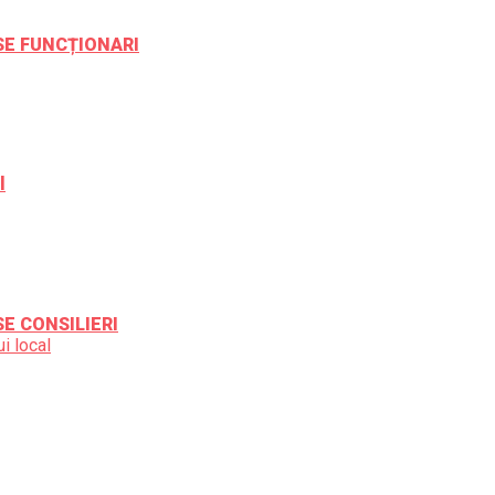
ESE FUNCȚIONARI
l
SE CONSILIERI
i local