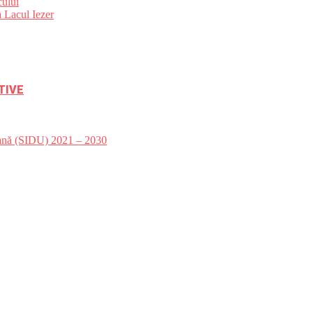
ului
 Lacul Iezer
TIVE
bană (SIDU) 2021 – 2030