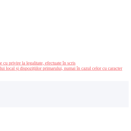
u privire la legalitate, efectuate în scris
ui local și dispozițiilor primarului, numai în cazul celor cu caracter