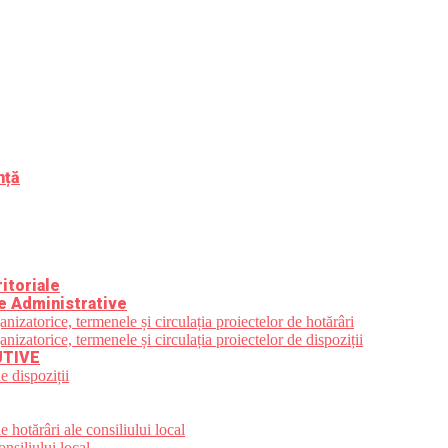
nță
itoriale
e Administrative
zatorice, termenele și circulația proiectelor de hotărâri
zatorice, termenele și circulația proiectelor de dispoziții
UTIVE
e dispoziții
 hotărâri ale consiliului local
nsiliului local