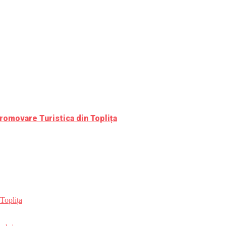
romovare Turistica din Toplița
Toplița