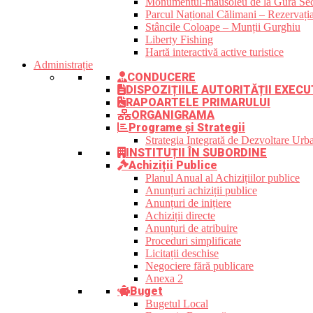
Monumentul-mausoleu de la Gura Sec
Parcul Național Călimani – Rezervația
Stâncile Coloape – Munții Gurghiu
Liberty Fishing
Hartă interactivă active turistice
Administrație
CONDUCERE
DISPOZIȚIILE AUTORITĂȚII EXECU
RAPOARTELE PRIMARULUI
ORGANIGRAMA
Programe și Strategii
Strategia Integrată de Dezvoltare Ur
INSTITUȚII ÎN SUBORDINE
Achiziții Publice
Planul Anual al Achizițiilor publice
Anunțuri achiziții publice
Anunțuri de inițiere
Achiziții directe
Anunțuri de atribuire
Proceduri simplificate
Licitații deschise
Negociere fără publicare
Anexa 2
Buget
Bugetul Local