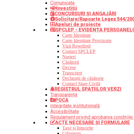
Comunicate
Investiții
CONCURSURI ȘI ANGAJĂRI
Solicitare/Rapoarte Legea 544/20
Apeluri de proiecte
SPCLEP - EVIDENȚA PERSOANEL
Carte Identitate
Carte Identitate Provizorie
Viză Reședință
Contact SPCLEP
Nașteri
Căsătorii
Decese
Transcrieri
Declarații de căsătorie
Contact Stare Civilă
REGISTRUL SPAȚIILOR VERZI
Transparența
POCA
Integritate instituțională
Accesibilitate
Regulament privind aprobarea condițiile 
ACTE NECESARE ȘI FORMULARE
Taxe și Impozite
Urbanism