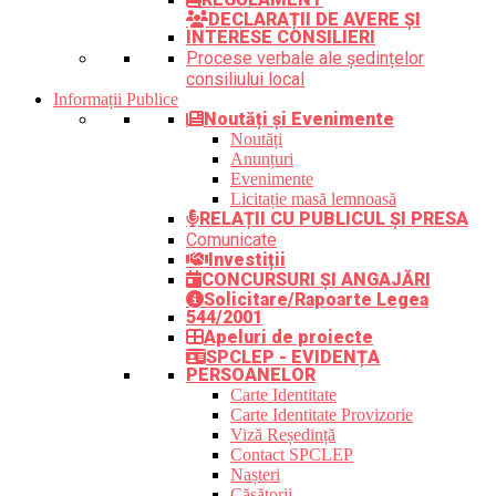
DECLARAȚII DE AVERE ȘI
INTERESE CONSILIERI
Procese verbale ale ședințelor
consiliului local
Informații Publice
Noutăți și Evenimente
Noutăți
Anunțuri
Evenimente
Licitație masă lemnoasă
RELAȚII CU PUBLICUL ȘI PRESA
Comunicate
Investiții
CONCURSURI ȘI ANGAJĂRI
Solicitare/Rapoarte Legea
544/2001
Apeluri de proiecte
SPCLEP - EVIDENȚA
PERSOANELOR
Carte Identitate
Carte Identitate Provizorie
Viză Reședință
Contact SPCLEP
Nașteri
Căsătorii