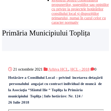
Registrul pentru consemnarea
propunerilor, sugestiilor sau opiniilor
cu privire la proiectele hotărârilor
consiliului local și dispozițiilor
primarului, numai în cazul celor cu
caracter normativ
Primăria Municipiului Toplița
21 octombrie 2021
Arhiva HCL
,
HCL - 2018
0
Hotărâre a Consiliului Local – privind încetarea detaşării
personalului angajat cu contract individual de muncă de
la Asociaţia “Sfântul Ilie “ Topliţa la Primăria
municipiului Topliţa | Info hotărâre: Nr. 124 /
26 Iulie 2018