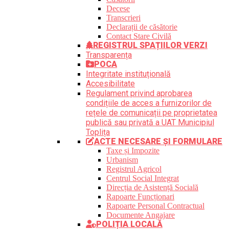
Decese
Transcrieri
Declarații de căsătorie
Contact Stare Civilă
REGISTRUL SPAȚIILOR VERZI
Transparența
POCA
Integritate instituțională
Accesibilitate
Regulament privind aprobarea
condițiile de acces a furnizorilor de
rețele de comunicații pe proprietatea
publică sau privată a UAT Municipiul
Toplița
ACTE NECESARE ȘI FORMULARE
Taxe și Impozite
Urbanism
Registrul Agricol
Centrul Social Integrat
Direcția de Asistență Socială
Rapoarte Funcționari
Rapoarte Personal Contractual
Documente Angajare
POLIȚIA LOCALĂ