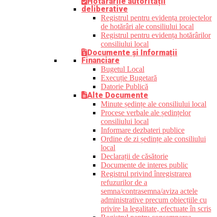
Hotărârile autorității
deliberative
Registrul pentru evidența proiectelor
de hotărâri ale consiliului local
Registrul pentru evidența hotărârilor
consiliului local
Documente și Informații
Financiare
Bugetul Local
Execuție Bugetară
Datorie Publică
Alte Documente
Minute ședințe ale consiliului local
Procese verbale ale ședințelor
consiliului local
Informare dezbateri publice
Ordine de zi ședințe ale consiliului
local
Declarații de căsătorie
Documente de interes public
Registrul privind înregistrarea
refuzurilor de a
semna/contrasemna/aviza actele
administrative precum obiecțiile cu
privire la legalitate, efectuate în scris