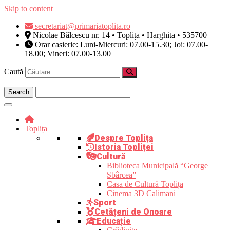
Skip to content
secretariat@primariatoplita.ro
Nicolae Bălcescu nr. 14 • Toplița • Harghita • 535700
Orar casierie: Luni-Miercuri: 07.00-15.30; Joi: 07.00-
18.00; Vineri: 07.00-13.00
Caută
Toplița
Despre Toplița
Istoria Topliței
Cultură
Biblioteca Municipală “George
Sbârcea”
Casa de Cultură Toplița
Cinema 3D Calimani
Sport
Cetățeni de Onoare
Educație