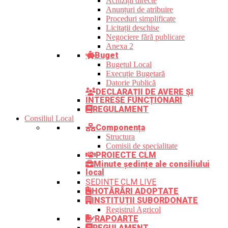
Achiziții directe
Anunțuri de atribuire
Proceduri simplificate
Licitații deschise
Negociere fără publicare
Anexa 2
Buget
Bugetul Local
Execuție Bugetară
Datorie Publică
DECLARAȚII DE AVERE ȘI
INTERESE FUNCȚIONARI
REGULAMENT
Consiliul Local
Componența
Structura
Comisii de specialitate
PROIECTE CLM
Minute ședințe ale consiliului
local
ȘEDINȚE CLM LIVE
HOTĂRÂRI ADOPTATE
INSTITUȚII SUBORDONATE
Registrul Agricol
RAPOARTE
REGULAMENT