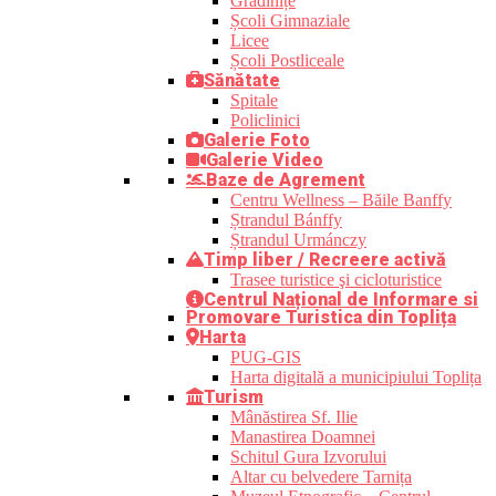
Grădinițe
Școli Gimnaziale
Licee
Școli Postliceale
Sănătate
Spitale
Policlinici
Galerie Foto
Galerie Video
Baze de Agrement
Centru Wellness – Băile Banffy
Ștrandul Bánffy
Ștrandul Urmánczy
Timp liber / Recreere activă
Trasee turistice şi cicloturistice
Centrul Național de Informare si
Promovare Turistica din Toplița
Harta
PUG-GIS
Harta digitală a municipiului Toplița
Turism
Mânăstirea Sf. Ilie
Manastirea Doamnei
Schitul Gura Izvorului
Altar cu belvedere Tarnița