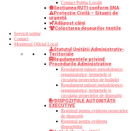
Contact Poliția Locală
Secțiunea RUTI conform SNA
Protecție Civilă – Situații de
urgență
Adăpost câini
Colectarea deșeurilor textile
Servicii online
Contact
Monitorul Oficial Local
Statutul Unității Administrativ-
Teritoriale
Regulamentele privind
Procedurile Administrative
Regulament măsuri metodologice,
organizatorice, termenele și
circulația proiectelor de hotărâri
Regulament măsuri metodologice,
organizatorice, termenele și
circulația proiectelor de dispoziții
DISPOZIȚIILE AUTORITĂȚII
EXECUTIVE
Registrul pentru evidența proiectelor
de dispoziții
Registrul pentru evidența
dispozițiilor