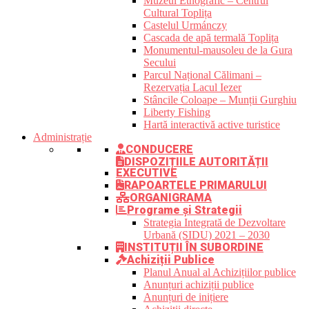
Muzeul Etnografic – Centrul
Cultural Toplița
Castelul Urmánczy
Cascada de apă termală Toplița
Monumentul-mausoleu de la Gura
Secului
Parcul Național Călimani –
Rezervația Lacul Iezer
Stâncile Coloape – Munții Gurghiu
Liberty Fishing
Hartă interactivă active turistice
Administrație
CONDUCERE
DISPOZIȚIILE AUTORITĂȚII
EXECUTIVE
RAPOARTELE PRIMARULUI
ORGANIGRAMA
Programe și Strategii
Strategia Integrată de Dezvoltare
Urbană (SIDU) 2021 – 2030
INSTITUȚII ÎN SUBORDINE
Achiziții Publice
Planul Anual al Achizițiilor publice
Anunțuri achiziții publice
Anunțuri de inițiere