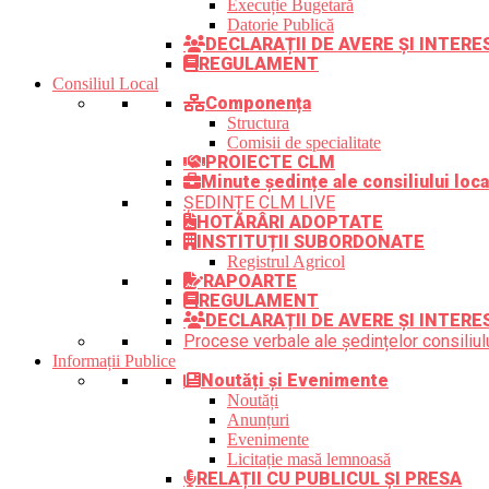
Execuție Bugetară
Datorie Publică
DECLARAȚII DE AVERE ȘI INTER
REGULAMENT
Consiliul Local
Componența
Structura
Comisii de specialitate
PROIECTE CLM
Minute ședințe ale consiliului loca
ȘEDINȚE CLM LIVE
HOTĂRÂRI ADOPTATE
INSTITUȚII SUBORDONATE
Registrul Agricol
RAPOARTE
REGULAMENT
DECLARAȚII DE AVERE ȘI INTERE
Procese verbale ale ședințelor consiliulu
Informații Publice
Noutăți și Evenimente
Noutăți
Anunțuri
Evenimente
Licitație masă lemnoasă
RELAȚII CU PUBLICUL ȘI PRESA