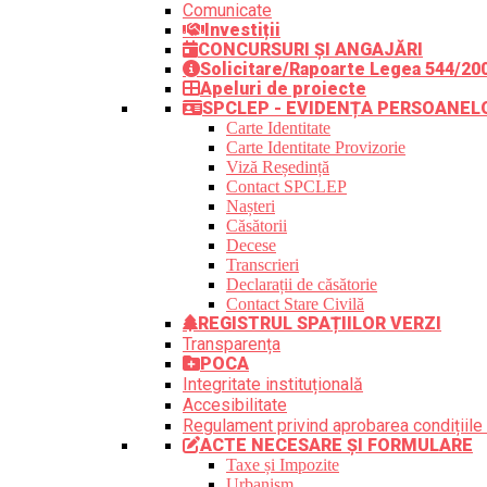
Comunicate
Investiții
CONCURSURI ȘI ANGAJĂRI
Solicitare/Rapoarte Legea 544/20
Apeluri de proiecte
SPCLEP - EVIDENȚA PERSOANEL
Carte Identitate
Carte Identitate Provizorie
Viză Reședință
Contact SPCLEP
Nașteri
Căsătorii
Decese
Transcrieri
Declarații de căsătorie
Contact Stare Civilă
REGISTRUL SPAȚIILOR VERZI
Transparența
POCA
Integritate instituțională
Accesibilitate
Regulament privind aprobarea condițiile 
ACTE NECESARE ȘI FORMULARE
Taxe și Impozite
Urbanism