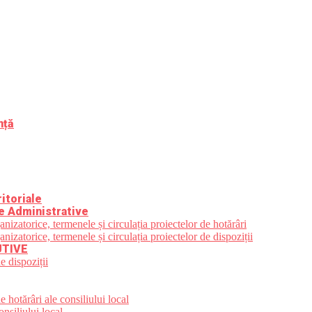
nță
itoriale
e Administrative
zatorice, termenele și circulația proiectelor de hotărâri
zatorice, termenele și circulația proiectelor de dispoziții
UTIVE
e dispoziții
 hotărâri ale consiliului local
nsiliului local