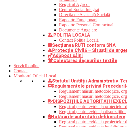
Registrul Agricol
Centrul Social Integrat
Direcția de Asistență Socială
Rapoarte Funcționari
Rapoarte Personal Contractual
Documente Angajare
POLIȚIA LOCALĂ
Contact Poliția Locală
Secțiunea RUTI conform SNA
Protecție Civilă – Situații de urge
Adăpost câini
Colectarea deșeurilor textile
Servicii online
Contact
Monitorul Oficial Local
Statutul Unității Administrativ-Ter
Regulamentele privind Proceduril
Regulament măsuri metodologice, organi
Regulament măsuri metodologice, organi
DISPOZIȚIILE AUTORITĂȚII EXEC
Registrul pentru evidența proiectelor d
Registrul pentru evidența dispozițiilor
Hotărârile autorității deliberative
Registrul pentru evidența proiectelor de
Registrul pentru evidența hotărârilor co