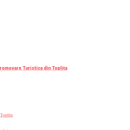
romovare Turistica din Toplița
Toplița