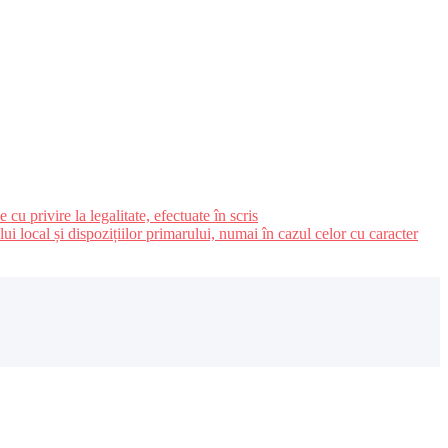
u privire la legalitate, efectuate în scris
ui local și dispozițiilor primarului, numai în cazul celor cu caracter