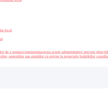
e
lui local
al
ilor de a semna/contrasemna/aviza actele administrative precum obiecțiile c
r, sugestiilor sau opiniilor cu privire la proiectele hotărârilor consiliul