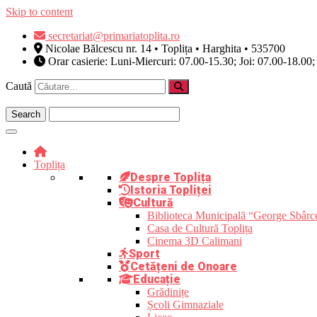
Skip to content
secretariat@primariatoplita.ro
Nicolae Bălcescu nr. 14 • Toplița • Harghita • 535700
Orar casierie: Luni-Miercuri: 07.00-15.30; Joi: 07.00-18.00;
Caută
Toplița
Despre Toplița
Istoria Topliței
Cultură
Biblioteca Municipală “George Sbârc
Casa de Cultură Toplița
Cinema 3D Calimani
Sport
Cetățeni de Onoare
Educație
Grădinițe
Școli Gimnaziale