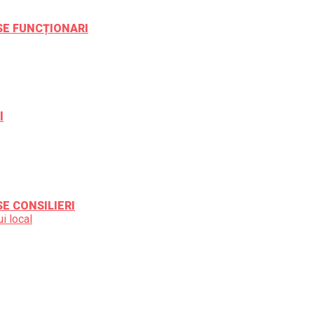
ESE FUNCȚIONARI
l
SE CONSILIERI
i local