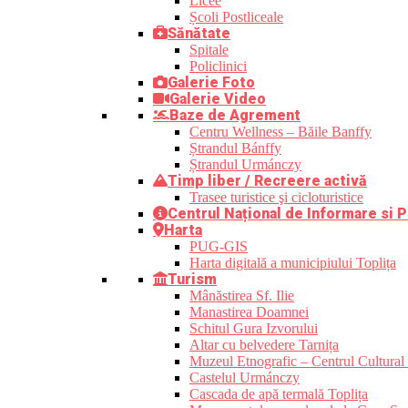
Licee
Școli Postliceale
Sănătate
Spitale
Policlinici
Galerie Foto
Galerie Video
Baze de Agrement
Centru Wellness – Băile Banffy
Ștrandul Bánffy
Ștrandul Urmánczy
Timp liber / Recreere activă
Trasee turistice şi cicloturistice
Centrul Național de Informare si P
Harta
PUG-GIS
Harta digitală a municipiului Toplița
Turism
Mânăstirea Sf. Ilie
Manastirea Doamnei
Schitul Gura Izvorului
Altar cu belvedere Tarnița
Muzeul Etnografic – Centrul Cultural 
Castelul Urmánczy
Cascada de apă termală Toplița