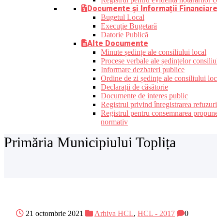
Documente și Informații Financiar
Bugetul Local
Execuție Bugetară
Datorie Publică
Alte Documente
Minute ședințe ale consiliului local
Procese verbale ale ședințelor consiliu
Informare dezbateri publice
Ordine de zi ședințe ale consiliului loc
Declarații de căsătorie
Documente de interes public
Registrul privind înregistrarea refuzur
Registrul pentru consemnarea propunerilo
normativ
Primăria Municipiului Toplița
21 octombrie 2021
Arhiva HCL
,
HCL - 2017
0