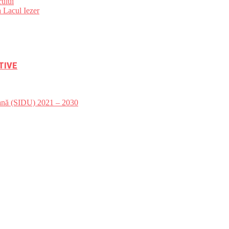
ului
 Lacul Iezer
TIVE
bană (SIDU) 2021 – 2030