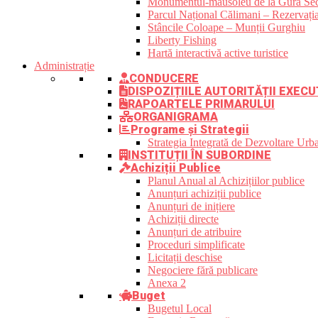
Monumentul-mausoleu de la Gura Sec
Parcul Național Călimani – Rezervația
Stâncile Coloape – Munții Gurghiu
Liberty Fishing
Hartă interactivă active turistice
Administrație
CONDUCERE
DISPOZIȚIILE AUTORITĂȚII EXECU
RAPOARTELE PRIMARULUI
ORGANIGRAMA
Programe și Strategii
Strategia Integrată de Dezvoltare Ur
INSTITUȚII ÎN SUBORDINE
Achiziții Publice
Planul Anual al Achizițiilor publice
Anunțuri achiziții publice
Anunțuri de inițiere
Achiziții directe
Anunțuri de atribuire
Proceduri simplificate
Licitații deschise
Negociere fără publicare
Anexa 2
Buget
Bugetul Local